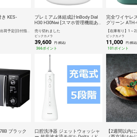
き KES-
プレミアム体組成計InBody Dial
完全ワイヤレス
H30 H30Nwi [スマホ管理機能あ
グリーン ATH-C
り]
イヤレス(左右分
【在庫有り】1～2日で出荷予定(日付指定可)
売り切れました
ノイズキャン
ビックカメラ
ビックカメラ
/Bluetooth対応
39,600
11,000
円 (税込)
円 (税込
366ポイント
101ポイント
78B ブラック
口腔洗浄器 ジェットウォッシャ
【2週間以内に
ー 超音波水流モデル Doltz（ド
（西京漬けか