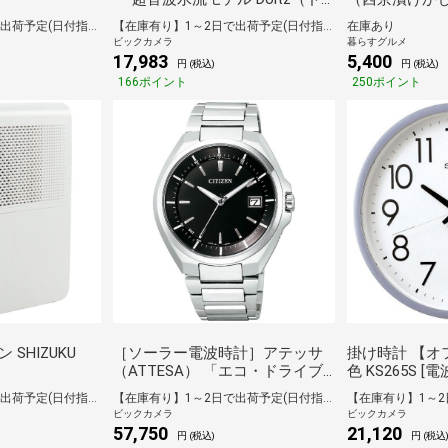
ルツ） 白 EW-DJ55-W [ハンディ
ら、粕漬けか
【在庫有り】1～2日で出荷予定(日付指定可)
【在庫有り】1～2日で出荷予定(日付指定可)
在庫あり
タイプ /国内･海外兼用]
ら、まぐろみ
ビックカメラ
暮らすグルメ
ぐろ味噌漬け 計
17,983
5,400
円 (税込)
円 (税込)
[送料無料※沖縄
166ポイント
250ポイント
不可]ギフト 倉
SHIZUKU
［ソーラー電波時計］アテッサ
掛け時計 【オ
（ATTESA） 「エコ・ドライブ
色 KS265S 
電波時計」 CB3010-57E
【在庫有り】1～2日で出荷予定(日付指定可)
【在庫有り】1～2日で出荷予定(日付指定可)
ビックカメラ
ビックカメラ
57,750
21,120
円 (税込)
円 (税込