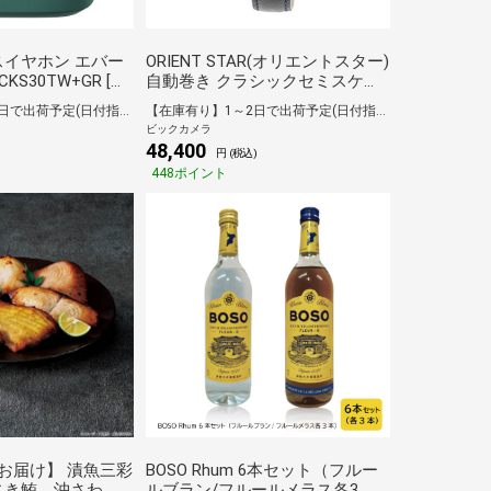
イヤホン エバー
ORIENT STAR(オリエントスター)
KS30TW+GR [ワ
自動巻き クラシックセミスケル
離) /カナル型 /
トン 機械式 オープンハート アイ
【在庫有り】1～2日で出荷予定(日付指定可)
【在庫有り】1～2日で出荷予定(日付指定可)
セリング対応
ボリー パールグレー RK-
ビックカメラ
]
ND0011N [正規品]
48,400
)
円 (税込)
448ポイント
お届け】 漬魚三彩
BOSO Rhum 6本セット（フルー
じき鮪、沖さわ
ルブラン/フルールメラス各3