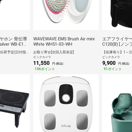
ヤホン 骨伝導
WAVEWAVE EMS Brush Air mini
エアフライヤー 2.2L YA
ilver WB-E1M-
White WH51-03-WH
C120(B) [ノ
etooth対応]
【在庫有り】1～2日で出荷予定(日付指定可)
お取り寄せ[次回入荷未定]
ビックカメラ
ビックカメラ
11,550
9,900
円 (税込)
円 (税込)
106ポイント
91ポイント