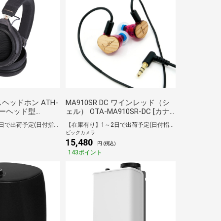
ヘッドホン ATH-
MA910SR DC ワインレッド（シ
ーバーヘッド型
ェル） OTA-MA910SR-DC [カナ
]
ル型]
【在庫有り】1～2日で出荷予定(日付指定可)
【在庫有り】1～2日で出荷予定(日付指定可)
ビックカメラ
15,480
)
円 (税込)
143ポイント