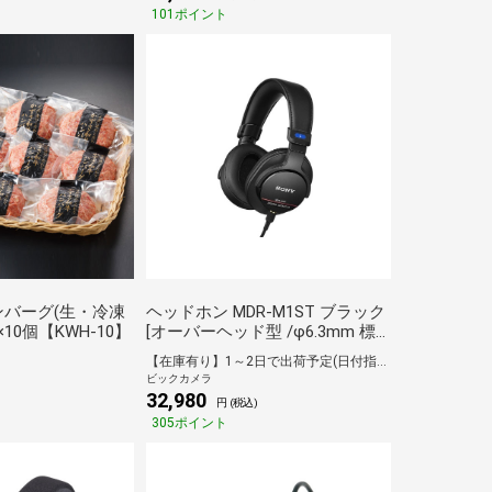
101ポイント
バーグ(生・冷凍
ヘッドホン MDR-M1ST ブラック
×10個【KWH-10】
[オーバーヘッド型 /φ6.3mm 標
準プラグ]
【在庫有り】1～2日で出荷予定(日付指定可)
ビックカメラ
32,980
)
円 (税込)
305ポイント