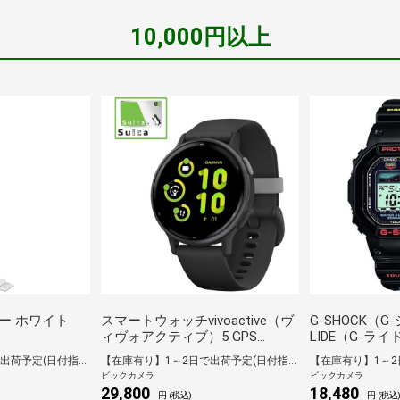
10,000円以上
ー ホワイト
スマートウォッチvivoactive（ヴ
G-SHOCK（G
ィヴォアクティブ）5 GPS
LIDE（G-ライド
Black/Slate 010-02862-40【Suica
6」 GWX-560
【在庫有り】1～2日で出荷予定(日付指定可)
【在庫有り】1～2日で出荷予定(日付指定可)
対応】
品】[GWX56001
ビックカメラ
ビックカメラ
29,800
18,480
円 (税込)
円 (税込