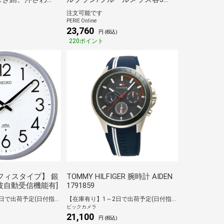
じき鮪、沖さわ
本）
注文可能です
りん醤油漬け、ま
PERIE Online
525g） ギフト
23,760
円 (税込)
離島不可] [代引き
220ポイント
庫C
フィスタイプ】 銀
TOMMY HILFIGER 腕時計 AIDEN
[電波自動受信機能有]
1791859
【在庫有り】1～2日で出荷予定(日付指定可)
【在庫有り】1～2日で出荷予定(日付指定可)
ビックカメラ
21,100
)
円 (税込)