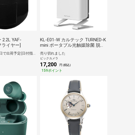
F-
KL-E01-W カルテック TURNED-K
ンフライヤー]
mini ポータブル光触媒除菌 脱臭
機 ホワイト KL-E01-W [適用畳
【在庫有り】1～2日で出荷予定(日付指定可)
売り切れました
数：8畳]
ビックカメラ
17,200
円 (税込)
159ポイント