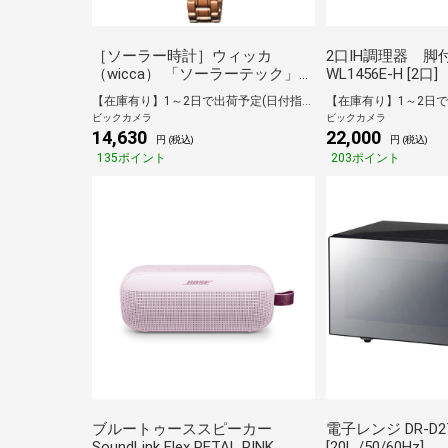
［ソーラー時計］ウィッカ
2口IH調理器 脚付
（wicca） 「ソーラーテック」
WL1456E-H [2口]
KH9-965-91[KH996591]
【在庫有り】1～2日で出荷予定(日付指定可)
ビックカメラ
ビックカメラ
14,630
22,000
円 (税込)
円 (税込)
135ポイント
203ポイント
ブルートゥーススピーカー
電子レンジ DR-D2
SoundLink Flex PETAL PINK
[20L /50/60Hz]