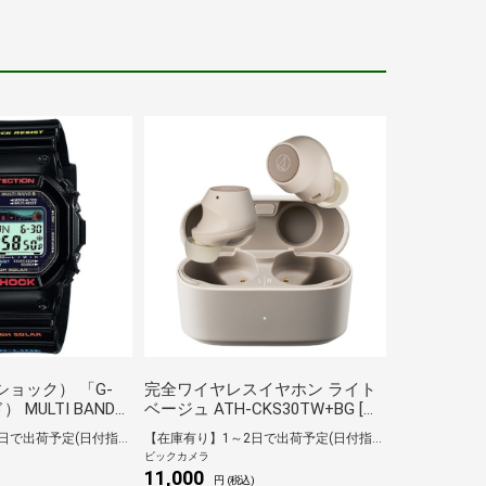
-ショック） 「G-
完全ワイヤレスイヤホン ライト
） MULTI BAND
ベージュ ATH-CKS30TW+BG [ワ
0-1JF【国内正規
イヤレス(左右分離) /カナル型 /
【在庫有り】1～2日で出荷予定(日付指定可)
【在庫有り】1～2日で出荷予定(日付指定可)
JF]
ノイズキャンセリング対応
ビックカメラ
/Bluetooth対応]
11,000
)
円 (税込)