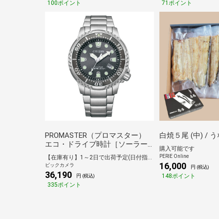
100ポイント
71ポイント
PROMASTER（プロマスター）
白焼５尾 (中) /
エコ・ドライブ時計［ソーラー
購入可能です
時計］ MARINEシリーズ ダイバ
PERIE Online
【在庫有り】1～2日で出荷予定(日付指定可)
ー200m 文字盤：グレー BN0167-
16,000
ビックカメラ
円 (税込)
50H
36,190
148ポイント
円 (税込)
335ポイント