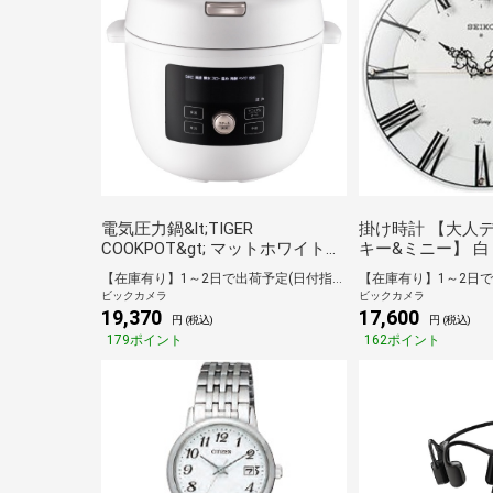
電気圧力鍋&lt;TIGER
掛け時計 【大人
COOKPOT&gt; マットホワイト
キー&ミニー】 白 F
COK-B400WM
自動受信機能有][FS
【在庫有り】1～2日で出荷予定(日付指定可)
ビックカメラ
ビックカメラ
19,370
17,600
円 (税込)
円 (税込)
179ポイント
162ポイント