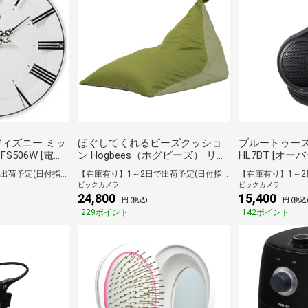
ディズニー ミッ
ほぐしてくれるビーズクッショ
ブルートゥース
S506W [電波
ン Hogbees（ホグビーズ） リー
HL7BT [オ
506W]
フグリーン CMD-8000GR
/Bluetooth対応
【在庫有り】1～2日で出荷予定(日付指定可)
【在庫有り】1～2日で出荷予定(日付指定可)
ビックカメラ
ビックカメラ
24,800
15,400
円 (税込)
円 (税込
229ポイント
142ポイント