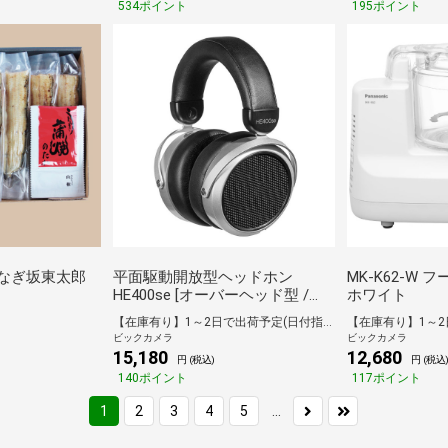
534ポイント
195ポイント
 うなぎ坂東太郎
平面駆動開放型ヘッドホン
MK-K62-W
HE400se [オーバーヘッド型 /
ホワイト
φ3.5mm ミニプラグ]
【在庫有り】1～2日で出荷予定(日付指定可)
ビックカメラ
ビックカメラ
15,180
12,680
円 (税込)
円 (税込
140ポイント
117ポイント
...
1
2
3
4
5