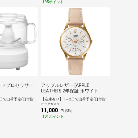
195ポイント
 フードプロセッサー
アップルレザー [APPLE
LEATHER] 2年保証 ホワイト
HL34-MS-0444-AL
【在庫有り】1～2日で出荷予定(日付指定可)
【在庫有り】1～2日で出荷予定(日付指定可)
ビックカメラ
11,000
)
円 (税込)
101ポイント