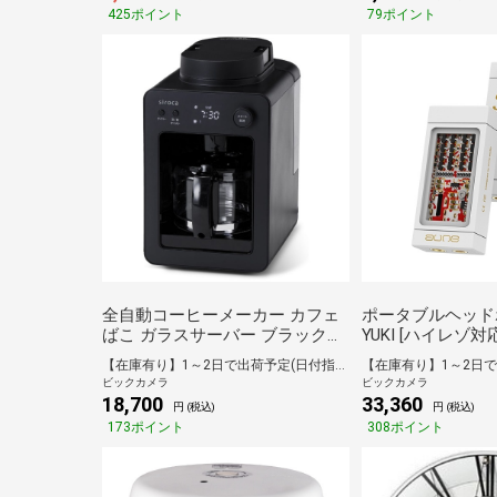
425ポイント
79ポイント
全自動コーヒーメーカー カフェ
ポータブルヘッド
ばこ ガラスサーバー ブラック
YUKI [ハイレゾ対
SC-A352(K) [全自動 /ミル付き]
応]
【在庫有り】1～2日で出荷予定(日付指定可)
ビックカメラ
ビックカメラ
18,700
33,360
円 (税込)
円 (税込)
173ポイント
308ポイント