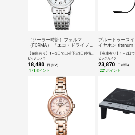
［ソーラー時計］フォルマ
ブルートゥースイ
（FORMA） 「エコ・ドライブ ペ
イヤホン titanum s
アモデル」 EW1580-
SL [骨伝導型 /Blu
【在庫有り】1～2日で出荷予定(日付指定可)
50B[EW158050B]
ビックカメラ
ビックカメラ
18,480
23,870
円 (税込)
円 (税込)
171ポイント
221ポイント