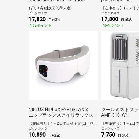
SLinkFlex2ndPNK [防水
お取り寄せ[次回入荷未定]
/Bluetooth対応]
ビックカメラ
ビックカメラ
17,820
17,800
円 (税込)
円 (税込)
165ポイント
164ポイント
NIPLUX NIPLUX EYE RELAX S
クールミストファン 
ニップラックスアイリラックス
AMF-310-WH
エス ホワイト NP-ERS24W
【在庫有り】1～2日で出荷予定(日付指定可)
ビックカメラ
ビックカメラ
10,890
7,750
円 (税込)
円 (税込)