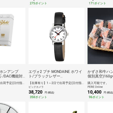
275ポイント
171ポイント
ホンアンプ
エヴォ2 プチ MONDAINE ホワイ
かずさ和牛ハン
応 /DAC機能対
ト/ブラックレザー
個別真空)160g
MSE.26110.LBV
【在庫有り】1～2日で出荷予定(日付指定可)
【在庫有り】1～2日で出荷予定(日付指定可)
購入可能です。
ビックカメラ
PERIE Online
38,720
10,400
円 (税込)
円 (税込
358ポイント
96ポイント