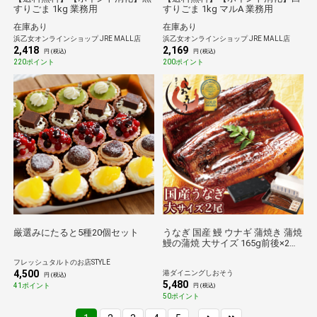
すりごま 1kg 業務用
すりごま 1kg マルA 業務用
在庫あり
在庫あり
浜乙女オンラインショップ JRE MALL店
浜乙女オンラインショップ JRE MALL店
2,418
2,169
円 (税込)
円 (税込)
220ポイント
200ポイント
厳選みにたると5種20個セット
うなぎ 国産 鰻 ウナギ 蒲焼き 蒲焼
鰻の蒲焼 大サイズ 165g前後×2尾
化粧箱 国産鰻 うなぎ蒲焼き うな
フレッシュタルトのお店STYLE
ぎの蒲焼 国産うなぎ 鰻蒲焼 うな
4,500
港ダイニングしおそう
ぎ蒲焼 食品 贈り物 記念日 ギフト
円 (税込)
5,480
プレゼント
41ポイント
円 (税込)
50ポイント