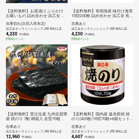
【送料無料】お茶漬け ふりかけ
【送料無料】有明海産 味付け海苔
お吸いもの 詰め合わせ 浜乙女 つ
10切200枚 詰め合わせ 浜乙女 有
れづれ-30 ギフト 贈答品
明 2本詰 SN ギフト 贈答品
在庫切れ(次回入荷未定)
在庫あり
浜乙女オンラインショップ JRE MALL店
浜乙女オンラインショップ JRE MALL店
4,230
4,230
円 (税込)
円 (税込)
390ポイント
390ポイント
【送料無料】受注生産 九州佐賀県
【送料無料】国内産 遠赤焙焼 焼
産 焼のり 7帖 桐箱入 全型70枚 有
のり(420枚/10切70枚×6個セット)
明海産 焼き海苔 詰め合わせ 浜乙
海苔 卓上 焼き海苔
在庫あり
在庫あり
女 ギフト 贈答品 (2026/5/1より価
浜乙女オンラインショップ JRE MALL店
浜乙女オンラインショップ JRE MALL店
格改定)
12,960
4,607
円 (税込)
円 (税込)