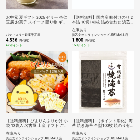
お中元 夏ギフト 2026 ゼリー 杏仁
【送料無料】国内産 味付けのり 2
豆腐 お菓子 スイーツ 贈り物 ギフ
本詰 10切140枚 詰め合わせ 浜乙
ト 千疋屋 パティスリー銀座千疋
女 味のり てりやき ギフト 贈答品
在庫あり
屋 銀座フルーツ杏仁詰合せ6個
パティスリー銀座千疋屋
浜乙女オンラインショップ JRE MALL店
4,536
1,800
円 (税込)
円 (税込)
42ポイント
160ポイント
【送料無料】ぴよりんふりかけ 小
【送料無料】【ポイント消化】海
袋 12袋入 名古屋 土産 ギフト ごは
苔 焼き海苔 全型100枚 焼のり有
んのお供 ぴよりん
明海産文庫 (10枚×10袋セット)
在庫あり
在庫あり
浜乙女オンラインショップ JRE MALL店
浜乙女オンラインショップ JRE MALL店