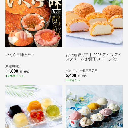
いくら三昧セット
お中元 夏ギフト 2026 アイス アイ
スクリーム お菓子 スイーツ 贈り
物 ギフト 千疋屋 パティスリー銀
糸島海鮮堂
座千疋屋 銀座プレミアムシューア
11,600
パティスリー銀座千疋屋
イス
円 (税込)
5,400
1,070ポイント
円 (税込)
50ポイント