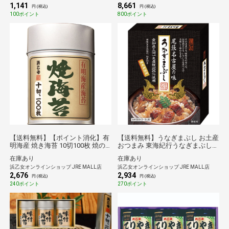
1,141
8,661
円 (税込)
円 (税込)
100ポイント
800ポイント
【送料無料】【ポイント消化】有
【送料無料】うなぎまぶし お土産
明海産 焼き海苔 10切100枚 焼の
おつまみ 東海紀行うなぎまぶし
り 有明 100丸缶
名古屋 ご当地 浜乙女
在庫あり
在庫あり
浜乙女オンラインショップ JRE MALL店
浜乙女オンラインショップ JRE MALL店
2,676
2,934
円 (税込)
円 (税込)
240ポイント
270ポイント