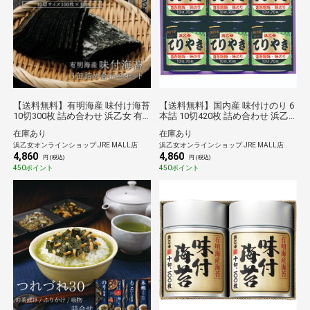
【送料無料】有明海産 味付け海苔
【送料無料】国内産 味付けのり 6
10切300枚 詰め合わせ 浜乙女 有
本詰 10切420枚 詰め合わせ 浜乙
明 3本詰 SN ギフト 贈答品
女 味のり てりやき ギフト 贈答品
在庫あり
在庫あり
浜乙女オンラインショップ JRE MALL店
浜乙女オンラインショップ JRE MALL店
4,860
4,860
円 (税込)
円 (税込)
450ポイント
450ポイント