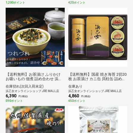
1,200ポイント
420ポイント
【送料無料】お茶漬け ふりかけ
【送料無料】国産 焼き海苔 2切20
お吸いもの 佃煮 詰め合わせ 浜乙
枚 お茶漬け カニ缶 貝柱缶 詰め合
女 つれづれ-50 ギフト 贈答品
わせ 浜乙女 OC-45 ギフト 贈答品
在庫切れ(次回入荷未定)
在庫あり
浜乙女オンラインショップ JRE MALL店
浜乙女オンラインショップ JRE MALL店
6,390
4,860
円 (税込)
円 (税込)
590ポイント
450ポイント