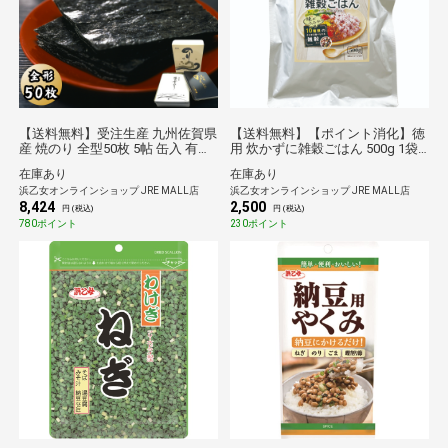
【送料無料】受注生産 九州佐賀県
【送料無料】【ポイント消化】徳
産 焼のり 全型50枚 5帖 缶入 有明
用 炊かずに雑穀ごはん 500g 1袋
海産 焼き海苔 詰め合わせ 浜乙女
業務用 雑穀 簡単 混ぜるだけで雑
在庫あり
在庫あり
ギフト 贈答品 (2026/5/1より価格
穀米 個食
浜乙女オンラインショップ JRE MALL店
浜乙女オンラインショップ JRE MALL店
改定)
8,424
2,500
円 (税込)
円 (税込)
780ポイント
230ポイント