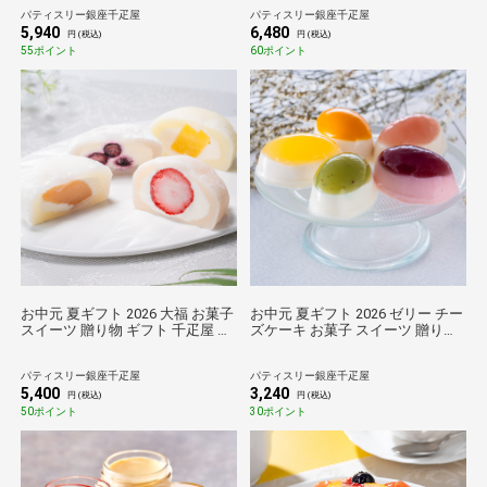
座千疋屋 銀座フルーツジュレ12
ストレートジュース10本
パティスリー銀座千疋屋
パティスリー銀座千疋屋
個
5,940
6,480
円 (税込)
円 (税込)
55ポイント
60ポイント
お中元 夏ギフト 2026 大福 お菓子
お中元 夏ギフト 2026 ゼリー チー
スイーツ 贈り物 ギフト 千疋屋 パ
ズケーキ お菓子 スイーツ 贈り物
ティスリー銀座千疋屋 銀座フルー
ギフト 千疋屋 パティスリー銀座
ツ大福
千疋屋 銀座フルーツチーズケーキ
パティスリー銀座千疋屋
パティスリー銀座千疋屋
5,400
3,240
円 (税込)
円 (税込)
50ポイント
30ポイント