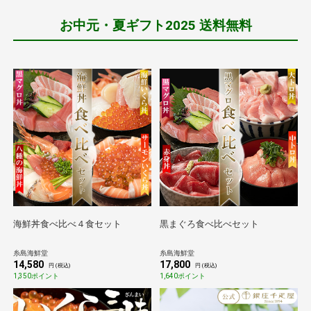
お中元・夏ギフト2025 送料無料
海鮮丼食べ比べ４食セット
黒まぐろ食べ比べセット
糸島海鮮堂
糸島海鮮堂
14,580
17,800
円 (税込)
円 (税込)
1,350ポイント
1,640ポイント