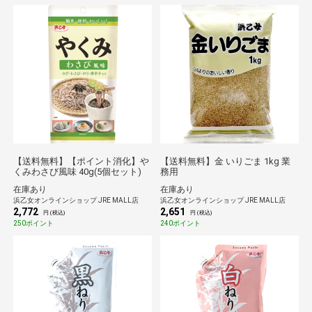
【送料無料】【ポイント消化】や
【送料無料】金 いりごま 1kg 業
くみわさび風味 40g(5個セット)
務用
在庫あり
在庫あり
浜乙女オンラインショップ JRE MALL店
浜乙女オンラインショップ JRE MALL店
2,772
2,651
円 (税込)
円 (税込)
250ポイント
240ポイント