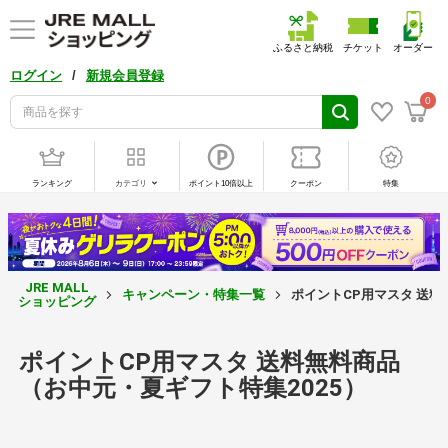
ふるさと納税
チケット
オーダー
/
ログイン
新規会員登録
0
ランキング
カテゴリ
ポイント10倍以上
クーポン
特集
JRE MALL
キャンペーン・特集一覧
ポイントCP用マスタ 送料
ショッピング
ポイントCP用マスタ 送料無料商品
（お中元・夏ギフト特集2025）