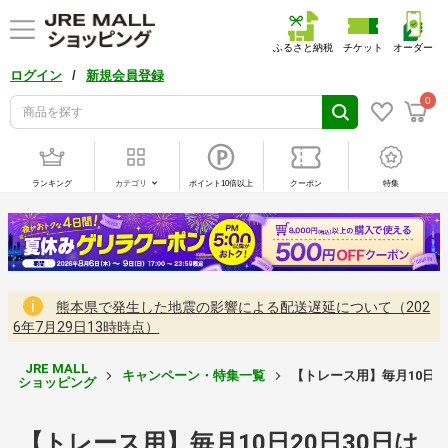
ふるさと納税
チケット
オーダー
/
ログイン
新規会員登録
0
ランキング
カテゴリ
ポイント10倍以上
クーポン
特集
熊本県で発生した地震の影響による配送遅延について（202
6年7月29日13時時点）
JRE MALL
キャンペーン・特集一覧
【トレース用】毎月10日2
ショッピング
【トレース用】毎月10日20日30日は