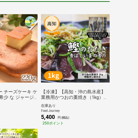
ー チーズケーキ ケ
【冷凍】【高知・沖の島水産】
業務用かつおの藁焼き（1kg）
イーツ ポイント消
(送料無料)
在庫あり
生日《7-14営業日
Food Journey
(土日祝除く)》
5,400
円 (税込)
250ポイント
wx_23_1280_220g