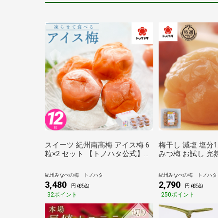
スイーツ 紀州南高梅 アイス梅 6
梅干し 減塩 塩分1
粒×2 セット 【トノハタ公式】｜
みつ梅 お試し 完
フルーツ 冷凍 梅干し お試し ヘ
紀州南高梅 L～2Lサ
ルシー 健康 お菓子 梅 完熟 和歌
【トノハタ公式】
紀州みなべの梅 トノハタ
紀州みなべの梅 トノハタ
山県 お取り寄せ 食品 人気 おす
低塩 お徳用 お得
3,480
2,790
円 (税込)
円 (税込)
すめ プレゼント 母の日 父の日
梅 梅干 和歌山 健
32ポイント
250ポイント
敬老の日 プチ贅沢 ご褒美
おすすめ 人気 贅
簡易パック