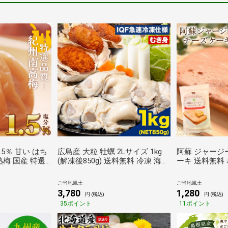
.5％ 甘い はち
広島産 大粒 牡蠣 2Lサイズ 1kg
阿蘇 ジャージ
熟梅 国産 特選
(解凍後850g) 送料無料 冷凍 海鮮
ーキ 送料無料 希少 な ジャージ
イズ 260g
シーフード 1-5営業日以内に出荷
ー牛乳使用 ス
｜ 塩分控えめ
予定（土日祝除く） _-
化 買い回り 誕
ご当地風土
ご当地風土
 天然塩 天日塩
rg_foyster2l_s_24_3580_1000g
以内に出荷予定
3,780
1,280
円 (税込)
円 (税込)
康 食品 食べ物
_-
35ポイント
11ポイント
沢 高級 小ぶり
rg_asojcake_