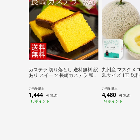
カステラ 切り落とし 送料無料 訳
九州産 マスクメロ
あり スイーツ 長崎カステラ 和菓
2Lサイズ 1玉 送料
子 1袋 300g お取り寄せ ご当地
上 熨斗 のし 贈
プチギフト 茶菓子 長崎銘菓 国産
フト 実用的 贈答
ご当地風土
ご当地風土
見切り品《1-5営業日以内に発送
ント 《7-14営業
1,444
4,480
円 (税込)
円 (税込)
予定（土日祝除く）》 _-
日祝除く)》 _-
13ポイント
41ポイント
rgk_kasuterav2_s_22_1333_300g
rg_melon_wx_24_