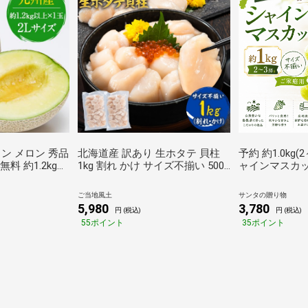
ン メロン 秀品
北海道産 訳あり 生ホタテ 貝柱
予約 約1.0kg(
無料 約1.2kg以
1kg 割れ かけ サイズ不揃い 500g
ャインマスカッ
り物 フルーツギ
× 2袋 ホタテ貝柱1kg 帆立 hotate
ズ不揃い 島根
 メロン プレゼ
見切り品 1-5営業日以内出荷(土
ット シャイン
ご当地風土
サンタの贈り物
日以内に出荷(土
日祝除く) _-
ぶどう ブドウ 
5,980
3,780
円 (税込)
円 (税込)
rg_fwhota_s_23_4580_1000g
ゃいんますかっ
55ポイント
35ポイント
4480_2lx1