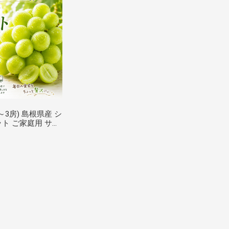
2～3房) 島根県産 シ
ト ご家庭用 サイ
県 シャイン マスカ
マスカットギフト
フルーツ 果物 し
と 送料無料