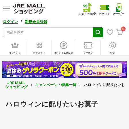
ふるさと納税
チケット
オーダー
/
ログイン
新規会員登録
0
ランキング
カテゴリ
ポイント10倍以上
クーポン
特集
JRE MALL
キャンペーン・特集一覧
ハロウィンに配りたいお菓
ショッピング
ハロウィンに配りたいお菓子