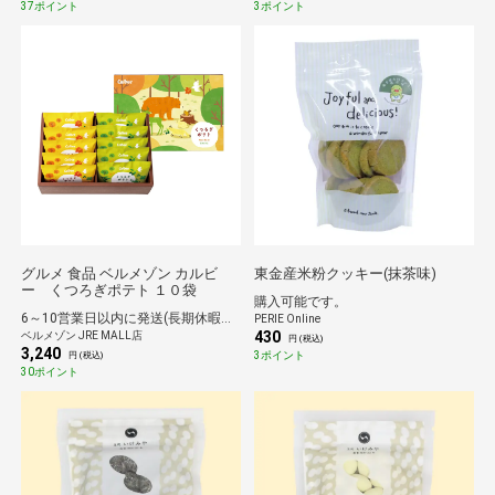
37ポイント
3ポイント
グルメ 食品 ベルメゾン カルビ
東金産米粉クッキー(抹茶味)
ー くつろぎポテト １０袋
購入可能です。
6～10営業日以内に発送(長期休暇除く)
PERIE Online
430
ベルメゾン JRE MALL店
円 (税込)
3,240
3ポイント
円 (税込)
30ポイント