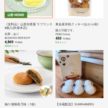
《送料込》山形旬香菓 ラフランス
東金産米粉クッキー(おから味)
8個入(杵屋本店)
購入可能です。
在庫：あり
PERIE Online
430
東北MONO WEB SHOP
円 (税込)
4,869
3ポイント
円 (税込)
225ポイント
袖ケ浦御茶乃味（1箱）
【冷蔵配送】SUMIHANERU