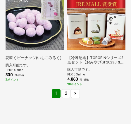
花咲くピーナッツ(いちごみるく)
【冷凍配送】TORORINシリーズ3
点セット【おみやげGP2023JRE
購入可能です。
MALL賞受賞】
購入可能です。
PERIE Online
330
PERIE Online
円 (税込)
4,860
3ポイント
円 (税込)
90ポイント
1
2