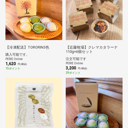
【冷凍配送】TORORIN3色
【近藤牧場】クレマカタラーナ
110g×6個セット
購入可能です。
注文可能です
PERIE Online
1,620
PERIE Online
円 (税込)
3,200
15ポイント
円 (税込)
29ポイント