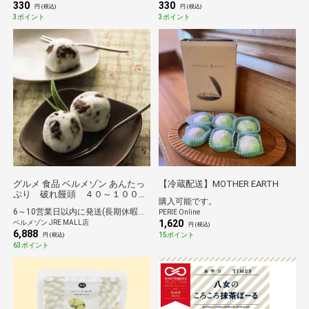
330
330
円 (税込)
円 (税込)
3ポイント
3ポイント
グルメ 食品 ベルメゾン あんたっ
【冷蔵配送】MOTHER EARTH
ぷり 破れ饅頭 ４０～１００個
購入可能です。
６０個 【冷凍】
6～10営業日以内に発送(長期休暇除く)
PERIE Online
1,620
ベルメゾン JRE MALL店
円 (税込)
6,888
15ポイント
円 (税込)
63ポイント