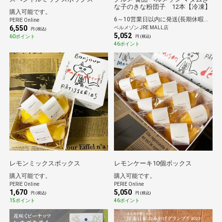
な子のきな粉団子 12本【冷凍】
購入可能です。
6～10営業日以内に発送(長期休暇除く)
PERIE Online
6,550
ベルメゾン JRE MALL店
円 (税込)
5,052
60ポイント
円 (税込)
46ポイント
レモンミックスボックス
レモンケーキ10個ボックス
購入可能です。
購入可能です。
PERIE Online
PERIE Online
1,670
5,050
円 (税込)
円 (税込)
15ポイント
46ポイント