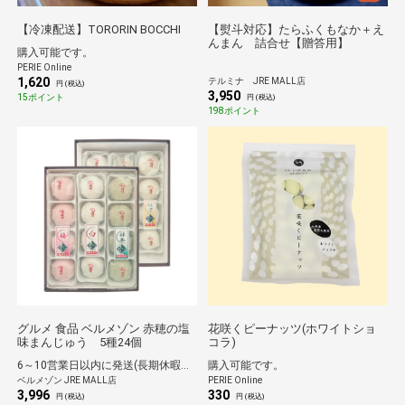
【冷凍配送】TORORIN BOCCHI
【熨斗対応】たらふくもなか＋え
んまん 詰合せ【贈答用】
購入可能です。
PERIE Online
1,620
テルミナ JRE MALL店
円 (税込)
3,950
15ポイント
円 (税込)
198ポイント
グルメ 食品 ベルメゾン 赤穂の塩
花咲くピーナッツ(ホワイトショ
味まんじゅう 5種24個
コラ)
6～10営業日以内に発送(長期休暇除く)
購入可能です。
ベルメゾン JRE MALL店
PERIE Online
3,996
330
円 (税込)
円 (税込)