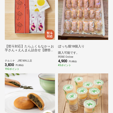
【熨斗対応】たらふくもなか＋お
ぼっち畑18個入り
芋さん＋えんまん詰合せ【贈答
購入可能です。
用】
PERIE Online
4,900
テルミナ JRE MALL店
円 (税込)
3,830
45ポイント
円 (税込)
192ポイント