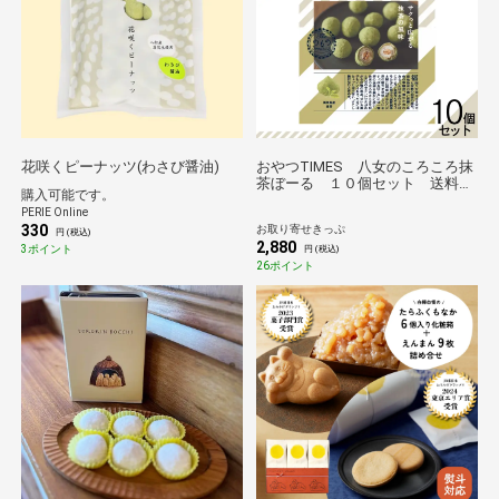
花咲くピーナッツ(わさび醤油)
おやつTIMES 八女のころころ抹
茶ぼーる １０個セット 送料無
購入可能です。
料【のものセレクション】
PERIE Online
330
お取り寄せきっぷ
円 (税込)
2,880
3ポイント
円 (税込)
26ポイント