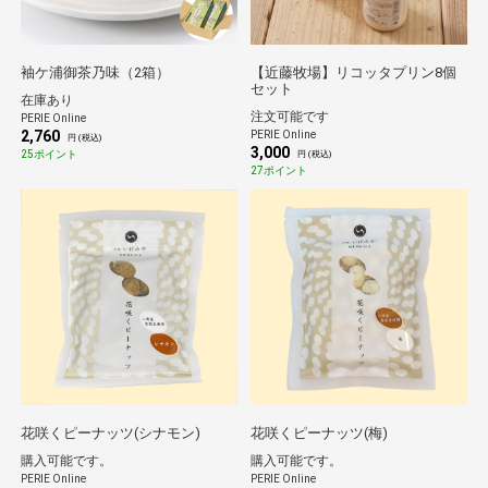
袖ケ浦御茶乃味（2箱）
【近藤牧場】リコッタプリン8個
セット
在庫あり
注文可能です
PERIE Online
2,760
PERIE Online
円 (税込)
3,000
25ポイント
円 (税込)
27ポイント
花咲くピーナッツ(シナモン)
花咲くピーナッツ(梅)
購入可能です。
購入可能です。
PERIE Online
PERIE Online