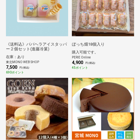
《送料込》ババヘラアイスタッパ
ぼっち畑18個入り
ー２個セット(進藤冷菓)
購入可能です。
在庫：あり
PERIE Online
4,900
東北MONO WEB SHOP
円 (税込)
7,500
45ポイント
円 (税込)
690ポイント