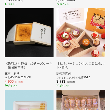
3,600
3,920
円 (税込)
円 (税込)
33ポイント
72ポイント
《送料込》茶蔵 焼チーズケーキ
【秋冬バージョン】ねこみにタル
（桑名園本店）
ト9個入
在庫：あり
販売期間外
東北MONO WEB SHOP
フレッシュタルトのお店STYLE
4,900
3,723
円 (税込)
円 (税込)
90ポイント
34ポイント