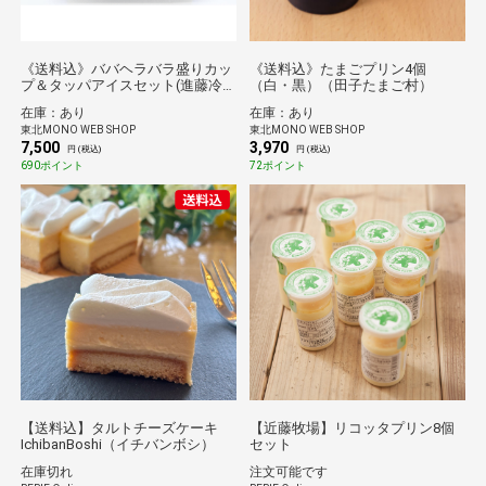
《送料込》ババヘラバラ盛りカッ
《送料込》たまごプリン4個
プ＆タッパアイスセット(進藤冷
（白・黒）（田子たまご村）
菓)
在庫：あり
在庫：あり
東北MONO WEB SHOP
東北MONO WEB SHOP
7,500
3,970
円 (税込)
円 (税込)
690ポイント
72ポイント
【送料込】タルトチーズケーキ
【近藤牧場】リコッタプリン8個
IchibanBoshi（イチバンボシ）
セット
在庫切れ
注文可能です