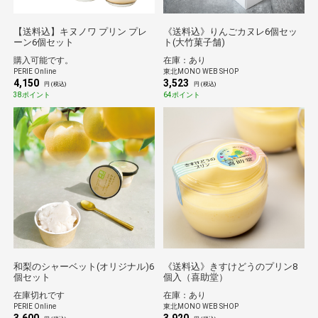
【送料込】キヌノワ プリン プレ
《送料込》りんごカヌレ6個セッ
ーン6個セット
ト(大竹菓子舗)
購入可能です。
在庫：あり
PERIE Online
東北MONO WEB SHOP
4,150
3,523
円 (税込)
円 (税込)
38ポイント
64ポイント
和梨のシャーベット(オリジナル)6
《送料込》きすけどうのプリン8
個セット
個入（喜助堂）
在庫切れです
在庫：あり
PERIE Online
東北MONO WEB SHOP