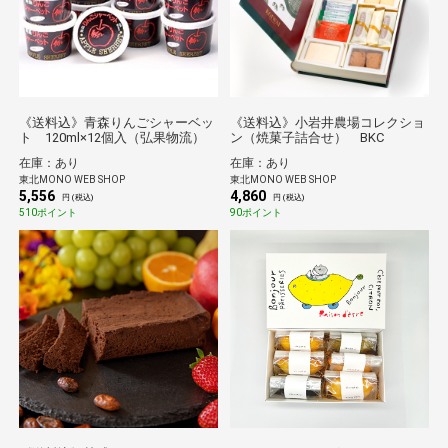
《送料込》青森りんごシャーベッ
《送料込》小岩井農場コレクショ
ト 120ml×12個入（弘果物流）
ン（焼菓子詰合せ） BKC
在庫：あり
在庫：あり
東北MONO WEB SHOP
東北MONO WEB SHOP
5,556
4,860
円 (税込)
円 (税込)
510ポイント
90ポイント