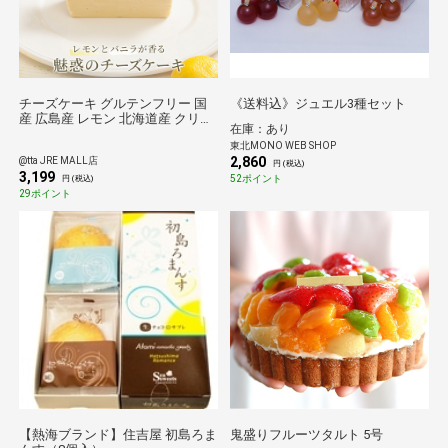
チーズケーキ グルテンフリー 国
《送料込》ジュエル3種セット
産 広島産 レモン 北海道産 クリー
在庫：あり
ムチーズ 小麦粉不使用 白砂糖不
東北MONO WEB SHOP
使用 プレゼント ギフト お取り寄
2,860
@tta JRE MALL店
せ 送料無料 お中元
円 (税込)
3,199
52ポイント
円 (税込)
29ポイント
【熱海ブランド】住吉屋 初島ろま
鬼盛りフルーツタルト 5号