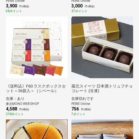
PERIE Online
PERIE Online
3,900
3,000
円 (税込)
円 (税込)
36ポイント
27ポイント
《送料込》F60.ラスクボックスセ
蔵元スイーツ 日本酒トリュフチョ
ット＜36袋入＞（シベール）
コレート (冷凍)
在庫：あり
在庫切れです
東北MONO WEB SHOP
PERIE Online
4,588
756
円 (税込)
円 (税込)
210ポイント
7ポイント