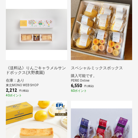
《送料込》りんごキャラメルサン
スペシャルミックスボックス
ドボックス(大野農園)
購入可能です。
在庫：あり
PERIE Online
6,550
東北MONO WEB SHOP
円 (税込)
2,212
60ポイント
円 (税込)
40ポイント