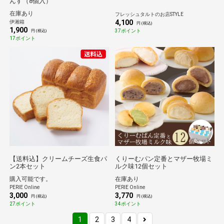
んす（8個入）
在庫あり
フレッシュタルトのお店STYLE
4,100
伊湘箱
円 (税込)
1,900
37ポイント
円 (税込)
17ポイント
【送料込】クリームチーズ生食パ
くりーむパン定番とマザー牧場ミ
ン2本セット
ルク味12個セット
購入可能です。
在庫あり
PERIE Online
PERIE Online
3,000
3,770
円 (税込)
円 (税込)
27ポイント
34ポイント
1
2
3
4