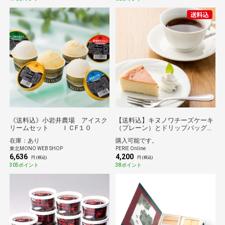
《送料込》小岩井農場 アイスク
【送料込】キヌノワチーズケーキ
リームセット ＩＣF１０
（プレーン）とドリップバッグ珈
琲6袋（やさしい時間×3袋にがう
在庫：あり
購入可能です。
ま×3袋）セット
東北MONO WEB SHOP
PERIE Online
6,636
4,200
円 (税込)
円 (税込)
305ポイント
38ポイント