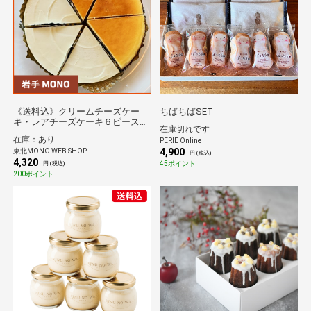
《送料込》クリームチーズケー
ちばちばSET
キ・レアチーズケーキ６ピース詰
在庫切れです
合せ（チロル）
在庫：あり
PERIE Online
4,900
東北MONO WEB SHOP
円 (税込)
4,320
45ポイント
円 (税込)
200ポイント