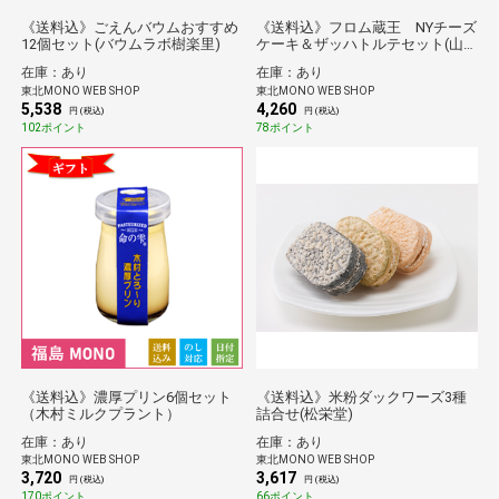
《送料込》ごえんバウムおすすめ
《送料込》フロム蔵王 NYチーズ
12個セット(バウムラボ樹楽里)
ケーキ＆ザッハトルテセット(山
田乳業)
在庫：あり
在庫：あり
東北MONO WEB SHOP
東北MONO WEB SHOP
5,538
4,260
円 (税込)
円 (税込)
102ポイント
78ポイント
《送料込》濃厚プリン6個セット
《送料込》米粉ダックワーズ3種
（木村ミルクプラント）
詰合せ(松栄堂)
在庫：あり
在庫：あり
東北MONO WEB SHOP
東北MONO WEB SHOP
3,720
3,617
円 (税込)
円 (税込)
170ポイント
66ポイント