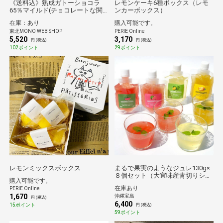
《送料込》熟成ガトーショコラ
レモンケーキ6種ボックス（レモ
65％マイルド(チョコレートな関
ンカーボックス）
係)
在庫：あり
購入可能です。
東北MONO WEB SHOP
PERIE Online
5,520
3,170
円 (税込)
円 (税込)
102ポイント
29ポイント
レモンミックスボックス
まるで果実のようなジュレ130g×
８個セット（大宜味産青切りシー
購入可能です。
クヮーサー 沖縄東村産パイン
在庫あり
PERIE Online
沖縄産グアバ 沖縄県今帰仁産ス
1,670
沖縄宝島
イカ）（送料無料）
円 (税込)
6,400
15ポイント
円 (税込)
59ポイント