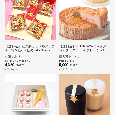
《送料込》紅の夢カラメルアップ
【送料込】KINUNOWA（キヌノ
ルパイ5個入（杜のcafe Syana）
ワ）チーズケーキ プレーン＆いち
ご
在庫：あり
購入可能です。
東北MONO WEB SHOP
PERIE Online
4,320
5,000
円 (税込)
円 (税込)
200ポイント
46ポイント