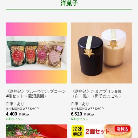
洋菓子
《送料込》フルーツポップコーン
《送料込》たまごプリン8個
4種セット（菱沼農園）
（白・黒）（田子たまご村）
在庫：あり
在庫：あり
東北MONO WEB SHOP
東北MONO WEB SHOP
4,400
6,520
円 (税込)
円 (税込)
200ポイント
600ポイント