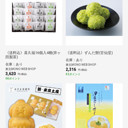
《送料込》喜久福16個入4種(井ヶ
《送料込》ずんだ餅(甘仙堂)
田製茶)
在庫：あり
在庫：あり
東北MONO WEB SHOP
2,316
東北MONO WEB SHOP
円 (税込)
3,620
42ポイント
円 (税込)
66ポイント