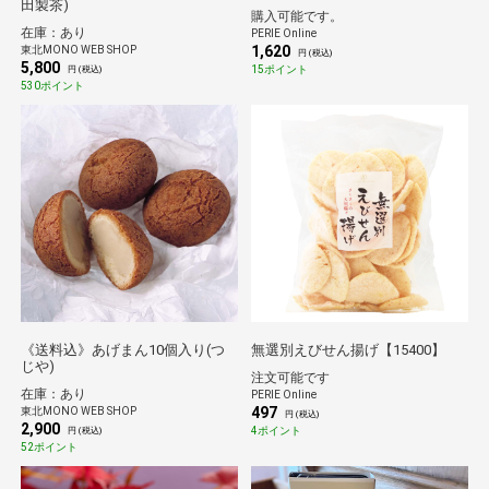
田製茶)
購入可能です。
在庫：あり
PERIE Online
1,620
東北MONO WEB SHOP
円 (税込)
5,800
15ポイント
円 (税込)
530ポイント
《送料込》あげまん10個入り(つ
無選別えびせん揚げ【15400】
じや)
注文可能です
在庫：あり
PERIE Online
497
東北MONO WEB SHOP
円 (税込)
2,900
4ポイント
円 (税込)
52ポイント