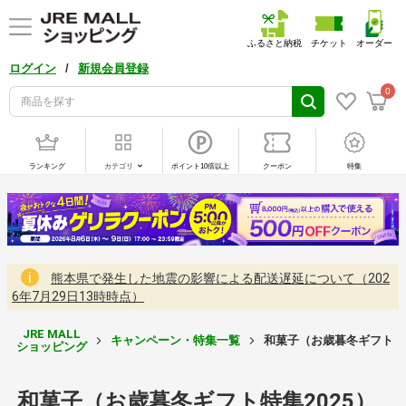
ふるさと納税
チケット
オーダー
/
ログイン
新規会員登録
0
ランキング
カテゴリ
ポイント10倍以上
クーポン
特集
熊本県で発生した地震の影響による配送遅延について（202
6年7月29日13時時点）
JRE MALL
キャンペーン・特集一覧
和菓子（お歳暮冬ギフト特集
ショッピング
和菓子（お歳暮冬ギフト特集2025）