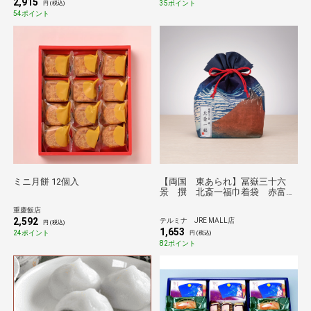
2,915
35ポイント
円 (税込)
54ポイント
ミニ月餅 12個入
【両国 東あられ】冨嶽三十六
景 撰 北斎一福巾着袋 赤富
士/両国橋
重慶飯店
2,592
テルミナ JRE MALL店
円 (税込)
1,653
24ポイント
円 (税込)
82ポイント