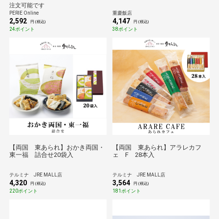
キ】
注文可能です
PERIE Online
重慶飯店
2,592
4,147
円 (税込)
円 (税込)
24ポイント
38ポイント
【両国 東あられ】おかき両国・
【両国 東あられ】アラレカフ
東一福 詰合せ20袋入
ェ F 28本入
テルミナ JRE MALL店
テルミナ JRE MALL店
4,320
3,564
円 (税込)
円 (税込)
220ポイント
181ポイント