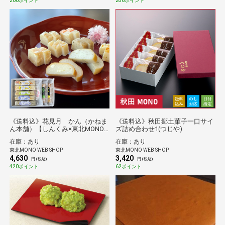
200ポイント
286ポイント
《送料込》花見月 かん（かねま
《送料込》秋田郷土菓子一口サイ
ん本舗）【しんくみ×東北MONO
ズ詰め合わせ1(つじや)
企画】
在庫：あり
在庫：あり
東北MONO WEB SHOP
東北MONO WEB SHOP
4,630
3,420
円 (税込)
円 (税込)
420ポイント
62ポイント