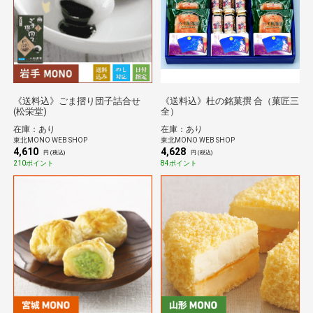
《送料込》ごま摺り団子詰合せ
《送料込》杜の銘菓撰 合（菓匠三
(松栄堂)
全）
在庫：あり
在庫：あり
東北MONO WEB SHOP
東北MONO WEB SHOP
4,610
4,628
円 (税込)
円 (税込)
210ポイント
84ポイント