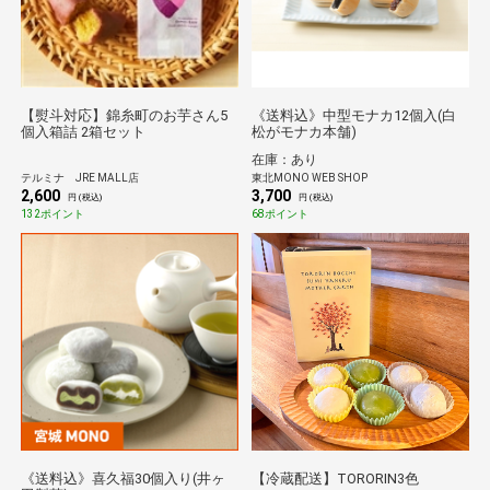
【熨斗対応】錦糸町のお芋さん5
《送料込》中型モナカ12個入(白
個入箱詰 2箱セット
松がモナカ本舗)
在庫：あり
テルミナ JRE MALL店
東北MONO WEB SHOP
2,600
3,700
円 (税込)
円 (税込)
132ポイント
68ポイント
《送料込》喜久福30個入り(井ヶ
【冷蔵配送】TORORIN3色