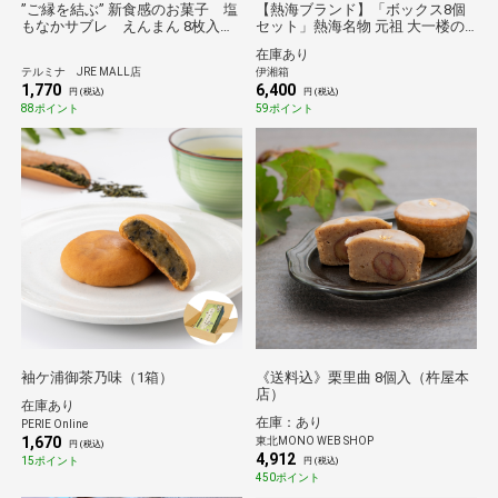
”ご縁を結ぶ” 新食感のお菓子 塩
【熱海ブランド】「ボックス8個
もなかサブレ えんまん 8枚入り
セット」熱海名物 元祖 大一楼の
箱詰め
揚げワンタン
在庫あり
テルミナ JRE MALL店
伊湘箱
1,770
6,400
円 (税込)
円 (税込)
88ポイント
59ポイント
袖ケ浦御茶乃味（1箱）
《送料込》栗里曲 8個入（杵屋本
店）
在庫あり
在庫：あり
PERIE Online
1,670
東北MONO WEB SHOP
円 (税込)
4,912
15ポイント
円 (税込)
450ポイント