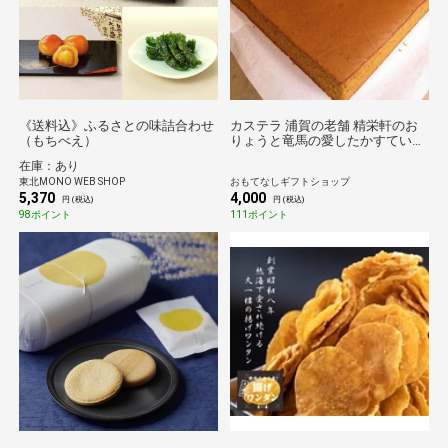
《送料込》ふるさとの味詰合わせ
カステラ 浦賀の老舗 精栄軒のお
（もちべえ）
りょうと竜馬の愛したかすていら
文明の出会いの街からお届け
在庫：あり
（Ａ）
東北MONO WEB SHOP
おもてなしギフトショップ
5,370
4,000
円 (税込)
円 (税込)
98ポイント
111ポイント