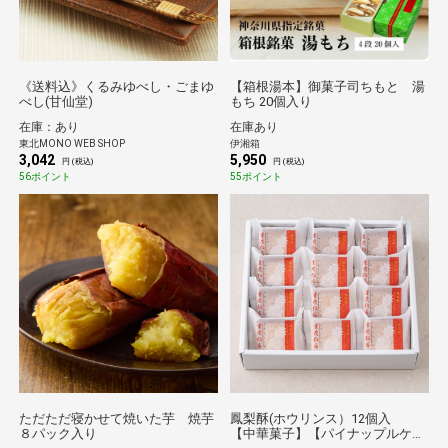
《送料込》くるみゆべし・ごまゆ
【箱根湯本】御菓子司ちもと 湯
べし(甘仙堂)
もち 20個入り
在庫：あり
在庫あり
東北MONO WEB SHOP
伊湘箱
3,042
5,950
円 (税込)
円 (税込)
56ポイント
55ポイント
ただただ寝かせて焼いた芋 焼芋
鳳梨酥(ホウリンス）12個入
８パック入り
【中華菓子】【パイナップルケー