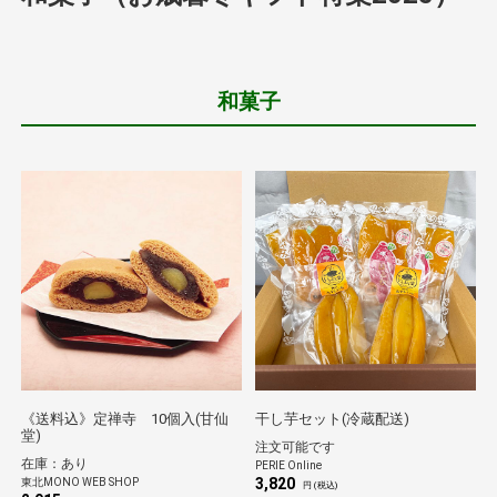
和菓子
《送料込》定禅寺 10個入(甘仙
干し芋セット(冷蔵配送)
堂)
注文可能です
在庫：あり
PERIE Online
3,820
東北MONO WEB SHOP
円 (税込)