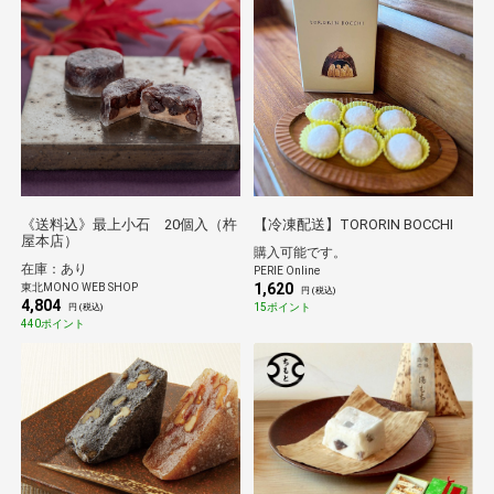
《送料込》最上小石 20個入（杵
【冷凍配送】TORORIN BOCCHI
屋本店）
購入可能です。
在庫：あり
PERIE Online
1,620
東北MONO WEB SHOP
円 (税込)
4,804
15ポイント
円 (税込)
440ポイント