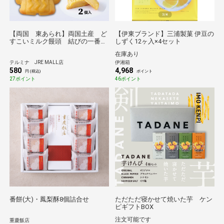
【両国 東あられ】両国土産 ど
【伊東ブランド】三浦製菓 伊豆の
すこいミルク饅頭 結びの一番
しずく12ヶ入×4セット
（2個入）
在庫あり
テルミナ JRE MALL店
伊湘箱
580
4,968
円 (税込)
ポイント
27ポイント
46ポイント
番餅(大)・鳳梨酥8個詰合せ
ただただ寝かせて焼いた芋 ケン
ピギフトBOX
注文可能です
重慶飯店