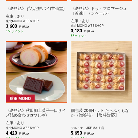
《送料込》ずんだ餅パイ(甘仙堂)
《送料込》ドゥ・フロマージュ
［冷凍］（シベール）
在庫：あり
在庫：あり
東北MONO WEB SHOP
3,600
東北MONO WEB SHOP
円 (税込)
3,180
165ポイント
円 (税込)
58ポイント
《送料込》秋田郷土菓子一口サイ
個包装 20個セット たらふくもな
ズ詰め合わせ2(つじや)
か（贈答箱）【熨斗対応】
在庫：あり
東北MONO WEB SHOP
テルミナ JRE MALL店
4,420
5,650
円 (税込)
円 (税込)