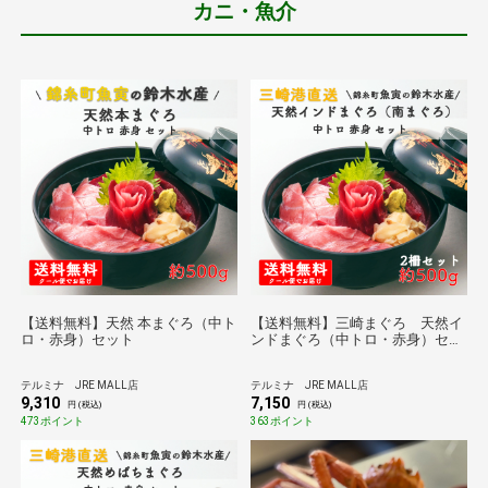
カニ・魚介
【送料無料】天然 本まぐろ（中ト
【送料無料】三崎まぐろ 天然イ
ロ・赤身）セット
ンドまぐろ（中トロ・赤身）セッ
ト
テルミナ JRE MALL店
テルミナ JRE MALL店
9,310
7,150
円 (税込)
円 (税込)
473ポイント
363ポイント