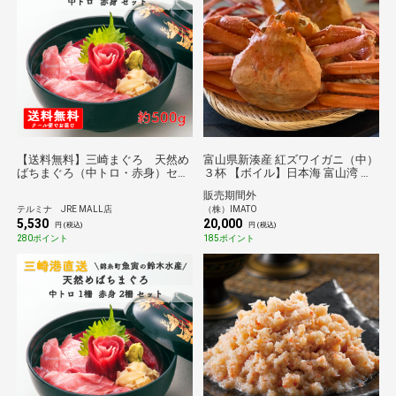
【送料無料】三崎まぐろ 天然め
富山県新湊産 紅ズワイガニ（中）
ばちまぐろ（中トロ・赤身）セッ
３杯 【ボイル】日本海 富山湾 射
ト
水市 ベニズワイガニ べにずわい
販売期間外
がに 姿 蟹
テルミナ JRE MALL店
（株）IMATO
5,530
20,000
円 (税込)
円 (税込)
280ポイント
185ポイント