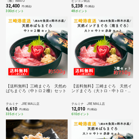
（株）IMATO
ビジコン商店
32,400
5,238
円 (税込)
円 (税込)
300ポイント
48ポイント
【送料無料】三崎まぐろ 天然め
【送料無料】三崎まぐろ 天然イ
ばちまぐろ（中トロ２柵）セット
ンドまぐろ（大トロ・中トロ・赤
身）セット
テルミナ JRE MALL店
テルミナ JRE MALL店
6,610
12,010
円 (税込)
円 (税込)
335ポイント
610ポイント