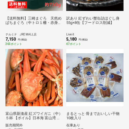
【送料無料】三崎まぐろ 天然め
訳あり 紅ずわい蟹缶詰ほぐし身
ばちまぐろ（中トロ１柵・赤身２
55g×8缶【フードロス削減】
柵）セット
テルミナ JRE MALL店
Live it
7,150
5,180
円 (税込)
円 (税込)
363ポイント
47ポイント
富山県新湊産 紅ズワイガニ（中）
まるとっと 骨までおいしい干物
５杯 【ボイル】日本海 富山湾 射
10枚入り
水市 ベニズワイガニ べにずわい
販売期間外
在庫あり
がに 姿 蟹