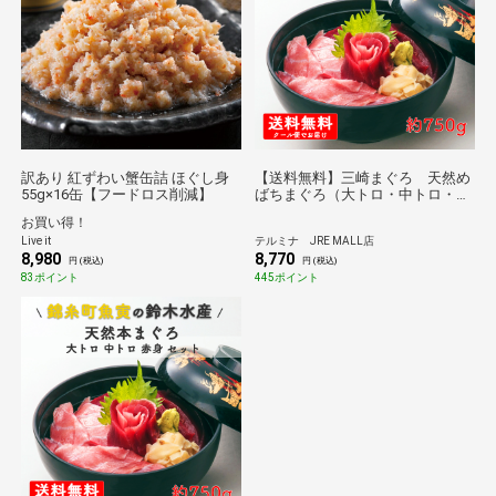
訳あり 紅ずわい蟹缶詰 ほぐし身
【送料無料】三崎まぐろ 天然め
55g×16缶【フードロス削減】
ばちまぐろ（大トロ・中トロ・赤
身）セット
お買い得！
Live it
テルミナ JRE MALL店
8,980
8,770
円 (税込)
円 (税込)
83ポイント
445ポイント