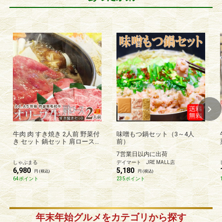
牛肉 肉 すき焼き 2人前 野菜付
味噌もつ鍋セット（3～4人
き セット 鍋セット 肩ロース
前）
オリーブ牛 黒毛和牛 讃岐うど
7営業日以内に出荷
ん 割下付き グルメ お歳暮 ク
しゃぶまる
デイマート JRE MALL店
リスマス ギフト 食品 お祝い
6,980
5,180
しゃぶまる
円 (税込)
円 (税込)
64ポイント
235ポイント
年末年始グルメをカテゴリから探す