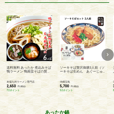
送料無料 あったか 煮込みそば
ソーキそば贅沢御膳3人前（ソ
鴨ラーメン 鴨南蛮そばの贅沢
ーキそば生めん あぐーじゅ
詰め合わせセット 栄養と旨み
ーしぃの素 琉球じーまーみ
がたっぷり溶け込んだスープ
とうふ）（送料無料）
本場九州ラーメン専門店
沖縄宝島
(3種 6人前)保存食 メール便 簡
2,650
5,700
易化粧箱 ギフト
円 (税込)
円 (税込)
72ポイント
52ポイント
あったか鍋