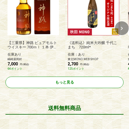
【三重県】神路 ピュアモルト
《送料込》純米大吟醸 千代こ
ウイスキー 700ｍｌ １本 伊勢
まち 720ml*
萬
在庫あり
在庫：あり
嶋崎屋岡村
東北MONO WEB SHOP
7,000
2,700
円 (税込)
円 (税込)
64ポイント
125ポイント
もっと見る
送料無料商品