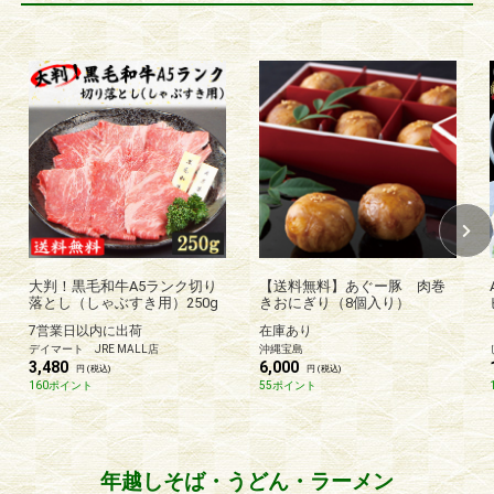
大判！黒毛和牛A5ランク切り
【送料無料】あぐー豚 肉巻
落とし（しゃぶすき用）250g
きおにぎり（8個入り）
7営業日以内に出荷
在庫あり
デイマート JRE MALL店
沖縄宝島
3,480
6,000
円 (税込)
円 (税込)
160ポイント
55ポイント
年越しそば・うどん・ラーメン