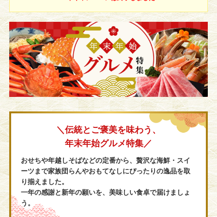
末
年
始
グ
ル
メ
＼伝統とご褒美を味わう、
年末年始グルメ特集／
おせちや年越しそばなどの定番から、贅沢な海鮮・スイ
ーツまで
家族団らんやおもてなしにぴったりの逸品を取
り揃えました。
一年の感謝と新年の願いを、美味しい食卓で届けましょ
う。