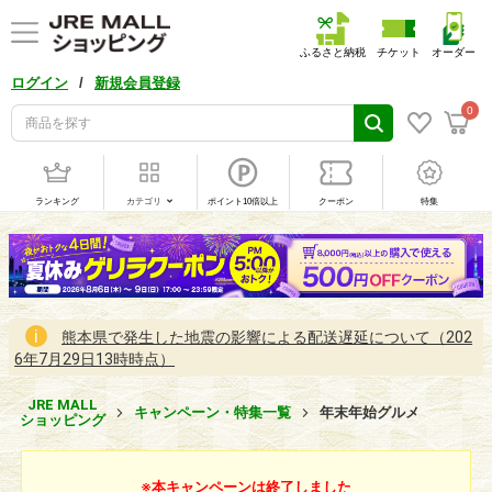
ふるさと納税
チケット
オーダー
/
ログイン
新規会員登録
0
ランキング
カテゴリ
ポイント10倍以上
クーポン
特集
熊本県で発生した地震の影響による配送遅延について（202
6年7月29日13時時点）
JRE MALL
キャンペーン・特集一覧
年末年始グルメ
ショッピング
年
※本キャンペーンは終了しました