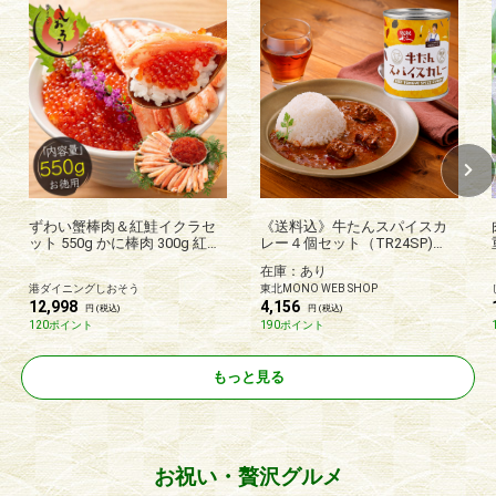
ずわい蟹棒肉＆紅鮭イクラセ
《送料込》牛たんスパイスカ
ット 550g かに棒肉 300g 紅鮭
レー４個セット（TR24SP)
イクラ 250g ズワイガニ ボイ
（利久）
在庫：あり
ル かに ずわい蟹 蟹 カニ ズワ
港ダイニングしおそう
東北MONO WEB SHOP
イ蟹 いくら醤油漬け イクラ醤
12,998
4,156
油漬け 魚卵 ギフト
円 (税込)
円 (税込)
120ポイント
190ポイント
もっと見る
お祝い・贅沢グルメ