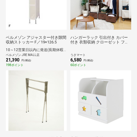
ベルメゾン アジャスター付き隙間
ハンガーラック 引出付き カバー
収納ストッカー F／19×126.5
付き 衣類収納 クローゼット フク
ダクラフト 引出付ハンガー HC-
10～12営業日以内に発送(長期休暇除く)
H1116 BR P ブラウン
ベルメゾン JRE MALL店
うさマート
21,390
6,580
円 (税込)
円 (税込)
198ポイント
60ポイント