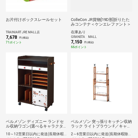
お片付けボックスレールセット
ColleCon JR貨物[19D形]折りたた
みコンテナ＜ケンエレファント＞
在庫あり
TRAINIART JRE MALL店
7,678
GRANSTA MALL
円 (税込)
7,150
71ポイント
円 (税込)
66ポイント
ベルメゾン ディズニー ランドセ
ベルメゾン 突っ張りキッチン収納
ル収納ワゴン(選べるキャラクタ
ラック ライトブラウン F／キャビ
ー) チップ＆デール H
ネット・ハイ
10～12営業日以内に発送(長期休暇除く)
2～6営業日以内に発送(長期休暇除く)