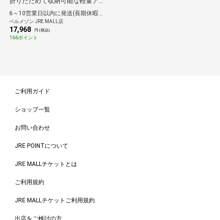
折りたためて収納可能な軽量アル
ミ製室内物干し シャンパンゴール
6～10営業日以内に発送(長期休暇除く)
ド 5連・竿付き
ベルメゾン JRE MALL店
17,968
円 (税込)
166ポイント
ご利用ガイド
ショップ一覧
お問い合わせ
JRE POINTについて
JRE MALLチケットとは
ご利用規約
JRE MALLチケットご利用規約
出店をご検討の方