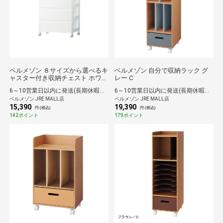
ベルメゾン ８サイズから選べるキ
ベルメゾン 自分で収納ラック グ
ャスター付き収納チェスト ホワイ
レー C
ト 57・4段
6～10営業日以内に発送(長期休暇除く)
6～10営業日以内に発送(長期休暇除く)
ベルメゾン JRE MALL店
ベルメゾン JRE MALL店
15,390
19,390
円 (税込)
円 (税込)
142ポイント
179ポイント