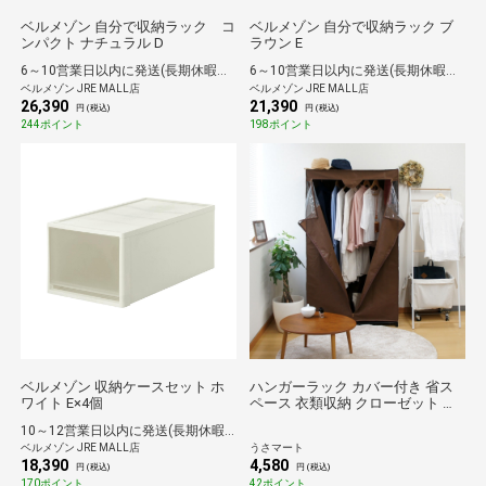
ベルメゾン 自分で収納ラック コ
ベルメゾン 自分で収納ラック ブ
ンパクト ナチュラル D
ラウン E
6～10営業日以内に発送(長期休暇除く)
6～10営業日以内に発送(長期休暇除く)
ベルメゾン JRE MALL店
ベルメゾン JRE MALL店
26,390
21,390
円 (税込)
円 (税込)
244ポイント
198ポイント
ベルメゾン 収納ケースセット ホ
ハンガーラック カバー付き 省ス
ワイト E×4個
ペース 衣類収納 クローゼット フ
クダクラフト カバー付ハンガー
10～12営業日以内に発送(長期休暇除く)
HC-C8815 BR ブラウン
ベルメゾン JRE MALL店
うさマート
18,390
4,580
円 (税込)
円 (税込)
170ポイント
42ポイント