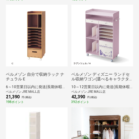
ベルメゾン 自分で収納ラック ナ
ベルメゾン ディズニー ランドセ
チュラル E
ル収納ワゴン(選べるキャラクタ
ー) ラプンツェル H
6～10営業日以内に発送(長期休暇除く)
10～12営業日以内に発送(長期休暇除く)
ベルメゾン JRE MALL店
ベルメゾン JRE MALL店
21,390
42,390
円 (税込)
円 (税込)
198ポイント
392ポイント