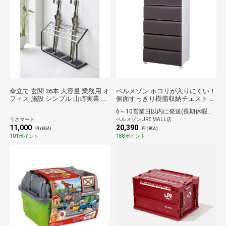
傘立て 玄関 36本 大容量 業務用 オ
ベルメゾン ホコリが入りにくい！
フィス 施設 シンプル 山崎実業 か
側面すっきり樹脂収納チェスト ブ
さたて US-MV36
ラウン 5段／ワイド
6～10営業日以内に発送(長期休暇除く)
うさマート
ベルメゾン JRE MALL店
11,000
20,390
円 (税込)
円 (税込)
101ポイント
188ポイント