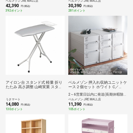
ベルメゾン JRE MALL店
ベルメゾン JRE MALL店
42,390
30,390
円 (税込)
円 (税込)
392ポイント
281ポイント
アイロン台 スタンド式 軽量 折り
ベルメゾン 押入れ収納ユニットケ
たたみ 高さ調整 山崎実業 スタン
ース２個セット ホワイト C／
ド式解決プレス アルミ脚
39×30
2～6営業日以内に発送(長期休暇除く)
うさマート
ベルメゾン JRE MALL店
14,080
11,390
円 (税込)
円 (税込)
130ポイント
105ポイント