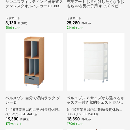
サンエスフィッティング 伸縮式ス
充英アート お片付けしたくなるお
テンレスタオルハンガー OT-60S
もちゃ箱 男の子用 キッズ ベビー
赤ちゃん おもちゃ箱 収納 片付け
知育 おもちゃ
うさマート
うさマート
3,130
25,280
円 (税込)
円 (税込)
28ポイント
234ポイント
ベルメゾン 自分で収納ラック グ
ベルメゾン ８サイズから選べるキ
レー D
ャスター付き収納チェスト ホワイ
ト 57・5段
6～10営業日以内に発送(長期休暇除く)
6～10営業日以内に発送(長期休暇除く)
ベルメゾン JRE MALL店
ベルメゾン JRE MALL店
19,390
18,390
円 (税込)
円 (税込)
179ポイント
170ポイント