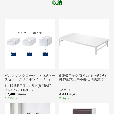
収納
ベルメゾン クローゼット収納ケー
食洗機ラック 置き台 キッチン収
スセット クリアホワイト D・引出
納 伸縮式 工事不要 山崎実業 シン
し
クに渡せる食洗機ラック プレート
6～10営業日以内に発送(長期休暇除く)
ホワイト 5878
ベルメゾン JRE MALL店
うさマート
17,480
9,900
円 (税込)
円 (税込)
161ポイント
91ポイント