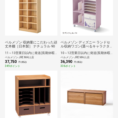
ベルメゾン 収納量にこだわった頑
ベルメゾン ディズニー ランドセ
丈本棚［日本製］ ナチュラル 90
ル収納ワゴン(選べるキャラクタ
ー) ラプンツェル E
11～13営業日以内に発送(長期休暇除く)
10～12営業日以内に発送(長期休暇除く)
ベルメゾン JRE MALL店
ベルメゾン JRE MALL店
37,750
36,390
円 (税込)
円 (税込)
349ポイント
336ポイント