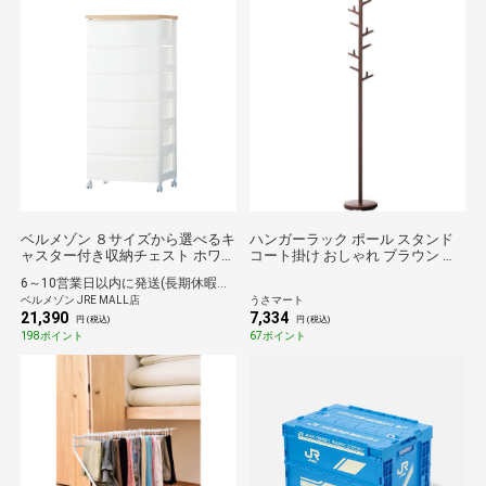
ベルメゾン ８サイズから選べるキ
ハンガーラック ポール スタンド
ャスター付き収納チェスト ホワイ
コート掛け おしゃれ ブラウン 山
ト 57・6段
崎実業 ポールハンガー ブランチ
6～10営業日以内に発送(長期休暇除く)
ブラウン 7067
ベルメゾン JRE MALL店
うさマート
21,390
7,334
円 (税込)
円 (税込)
198ポイント
67ポイント