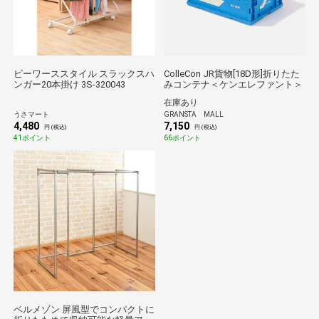
ビーワーススタイル スラックスハ
ColleCon JR貨物[18D形]折りたた
ンガー20本掛け 3S-320043
みコンテナ＜ケンエレファント＞
在庫あり
うさマート
GRANSTA MALL
4,480
7,150
円 (税込)
円 (税込)
41ポイント
66ポイント
ベルメゾン 屏風型でコンパクトに