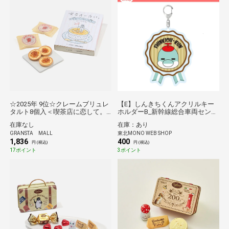
☆2025年 9位☆クレームブリュレ
【E】しんきちくんアクリルキー
タルト8個入＜喫茶店に恋して。
ホルダーB_新幹線総合車両センタ
＞
ーPRキャラクター*
在庫なし
在庫：あり
GRANSTA MALL
東北MONO WEB SHOP
1,836
400
円 (税込)
円 (税込)
17ポイント
3ポイント