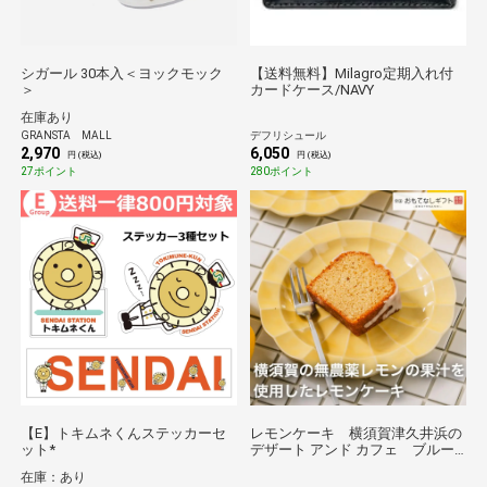
シガール 30本入＜ヨックモック
【送料無料】Milagro定期入れ付
＞
カードケース/NAVY
在庫あり
GRANSTA MALL
デフリシュール
2,970
6,050
円 (税込)
円 (税込)
27ポイント
280ポイント
【E】トキムネくんステッカーセ
レモンケーキ 横須賀津久井浜の
ット*
デザート アンド カフェ ブルー
ムーンの横須賀の無農薬レモンの
在庫：あり
果汁を使用したレモンケーキ お