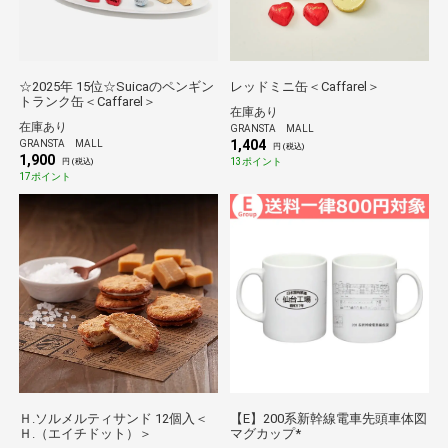
☆2025年 15位☆Suicaのペンギン
レッドミニ缶＜Caffarel＞
トランク缶＜Caffarel＞
在庫あり
在庫あり
GRANSTA MALL
1,404
GRANSTA MALL
円 (税込)
1,900
13ポイント
円 (税込)
17ポイント
Ｈ.ソルメルティサンド 12個入＜
【E】200系新幹線電車先頭車体図
Ｈ.（エイチドット）＞
マグカップ*