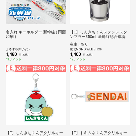
名入れ キーホルダー 新幹線 ( 両面
【E】しんきちくんステンレスタ
印刷 )
ンブラー350ml_新幹線総合車両セ
ンターPRキャラクター*
在庫：あり
よろずやデザイン
東北MONO WEB SHOP
1,480
1,400
円 (税込)
円 (税込)
13ポイント
12ポイント
【E】しんきちくんアクリルキー
【E】トキムネくんアクリルキー