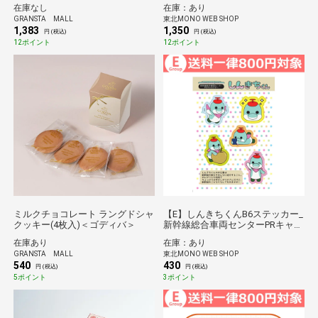
在庫なし
在庫：あり
GRANSTA MALL
東北MONO WEB SHOP
1,383
1,350
円 (税込)
円 (税込)
12ポイント
12ポイント
ミルクチョコレート ラングドシャ
【E】しんきちくんB6ステッカー_
クッキー(4枚入)＜ゴディバ＞
新幹線総合車両センターPRキャラ
クター*
在庫あり
在庫：あり
GRANSTA MALL
東北MONO WEB SHOP
540
430
円 (税込)
円 (税込)
5ポイント
3ポイント