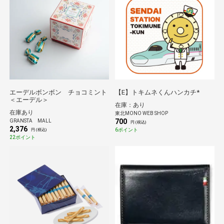
エーデルボンボン チョコミント
【E】トキムネくんハンカチ*
＜エーデル＞
在庫：あり
在庫あり
東北MONO WEB SHOP
700
GRANSTA MALL
円 (税込)
2,376
6ポイント
円 (税込)
22ポイント