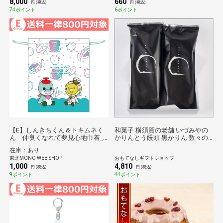
8,000
660
円 (税込)
円 (税込)
74ポイント
6ポイント
【E】しんきちくん＆トキムネく
和菓子 横須賀の老舗 いづみやの
ん 仲良くなれて夢見心地巾着_
かりんとう饅頭 黒かりん 数々の
新幹線総合車両センターPRキャラ
賞をいただいてます
在庫：あり
クター*
東北MONO WEB SHOP
おもてなしギフトショップ
1,000
4,810
円 (税込)
円 (税込)
9ポイント
44ポイント