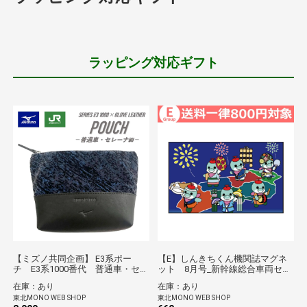
ラッピング対応ギフト
【ミズノ共同企画】 E3系ポー
【E】しんきちくん機関誌マグネ
チ E3系1000番代 普通車・セレ
ット 8月号_新幹線総合車両セン
ーナBU*
ターPRキャラクター*
在庫：あり
在庫：あり
東北MONO WEB SHOP
東北MONO WEB SHOP