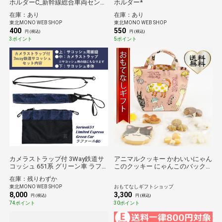
ホルダーC_新幹線総合車両センタ
ホルダー*
ーPRキャラクター*
在庫：あり
在庫：あり
東北MONO WEB SHOP
東北MONO WEB SHOP
400
550
円 (税込)
円 (税込)
3ポイント
5ポイント
カメラストラップ付 3Way鉄道サ
アニマルクッキー かわいいにゃん
コッシュ 651系 グリーン車 ラフ
このクッキー にゃんこのバック入
ァールBU*
り おもてなしギフト
在庫：残りわずか
東北MONO WEB SHOP
おもてなしギフトショップ
8,000
3,300
円 (税込)
円 (税込)
74ポイント
30ポイント