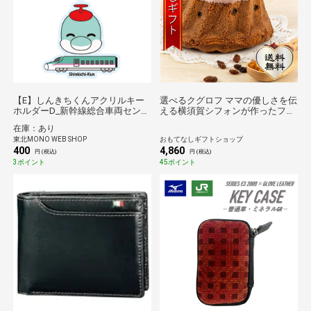
【E】しんきちくんアクリルキー
選べるクグロフ ママの優しさを伝
ホルダーD_新幹線総合車両センタ
える横須賀シフォンが作ったフル
ーPRキャラクター*
ーツのしっとりクグロフ（14cm×
在庫：あり
１個） 3種の中からお選びくだ
東北MONO WEB SHOP
おもてなしギフトショップ
さい
400
4,860
円 (税込)
円 (税込)
3ポイント
45ポイント