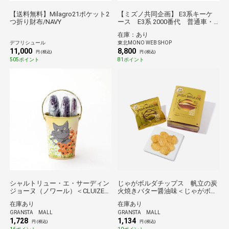
【送料無料】Milagro21ポケット2
【ミズノ共同企画】 E3系キーケ
つ折り財布/NAVY
ース E3系 2000番代 普通車・
ブラッサムR*
在庫：あり
デフリシュール
東北MONO WEB SHOP
11,000
8,800
円 (税込)
円 (税込)
505ポイント
81ポイント
シャルトリュー・エ・サーディン
じゃがボルダチップス 帆立の炭
ジョーヌ（ノワール）＜CLUIZEL
火焼きバター醤油味＜じゃがボル
＞
ダ＞
在庫あり
在庫あり
GRANSTA MALL
GRANSTA MALL
1,728
1,134
円 (税込)
円 (税込)