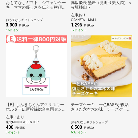
おもてなしギフト シフォンケー
赤坂慶長 墨缶（見返り美人図）＜
キ ママの優しさを伝える横須賀
赤坂柿山＞
シフォン ６個セット
在庫あり
おもてなしギフトショップ
GRANSTA MALL
3,900
1,296
円 (税込)
円 (税込)
36ポイント
12ポイント
【E】しんきちくんアクリルキー
チーズケーキ 一色BASEが復活
ホルダーE_新幹線総合車両センタ
させた六本木の味 チーズケー
ーPRキャラクター*
キ おもてなしギフト
在庫：あり
東北MONO WEB SHOP
おもてなしギフトショップ
400
6,500
円 (税込)
円 (税込)
3ポイント
60ポイント