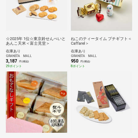
☆2025年 1位☆東京鈴せんべいと
ねこのティータイム プチギフト＜
あんこ天米＜富士見堂＞
Caffarel＞
在庫あり
在庫あり
GRANSTA MALL
GRANSTA MALL
3,187
950
円 (税込)
円 (税込)
29ポイント
8ポイント