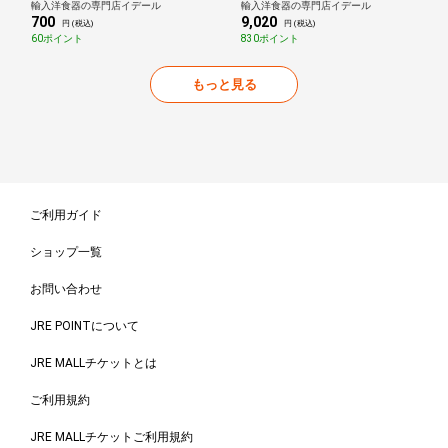
輸入洋食器の専門店イデール
輸入洋食器の専門店イデール
単位で切り売り) 北欧 布
ット カトラリーセット
700
9,020
円 (税込)
円 (税込)
60ポイント
830ポイント
もっと見る
ご利用ガイド
ショップ一覧
お問い合わせ
JRE POINTについて
JRE MALLチケットとは
ご利用規約
JRE MALLチケットご利用規約