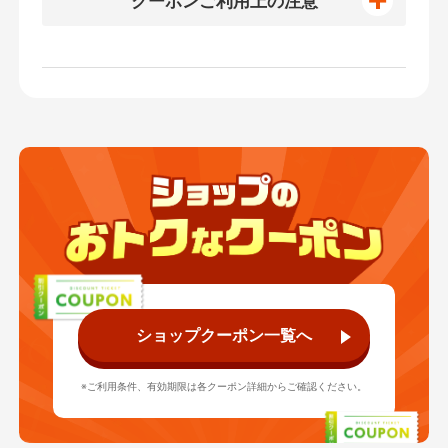
クーポンご利用上の注意
※ご利用の前にJRE MALLに会員登録が必要で
す。
※同一のクーポンは1会員様につき1種類1枚まで
利用可能です。
※本クーポンは、1注文につき1枚のみ利用可能
です。他クーポンとの併用はできません。
※クーポンを獲得されても利用枚数の上限に達
した場合、対象期間中であってもご利用でき
なくなりますので、ご了承ください。
※各クーポンの利用条件金額は1注文の商品合計
ショップクーポン一覧へ
金額となります。
※クーポンのご利用期限は2025年12月25日
※ご利用条件、有効期限は各クーポン詳細からご確認ください。
（木）23時59分までとなります。
※本クーポンの利用は、利用期限内に注文完了