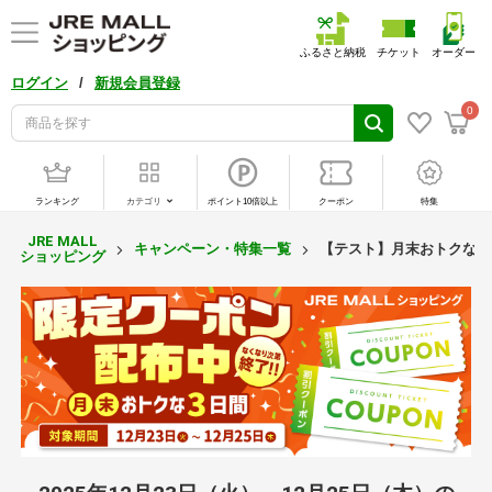
ふるさと納税
チケット
オーダー
/
ログイン
新規会員登録
0
ランキング
カテゴリ
ポイント10倍以上
クーポン
特集
JRE MALL
キャンペーン・特集一覧
【テスト】月末おトクな3日
ショッピング
【テ
ス
ト】
月末
お
ト