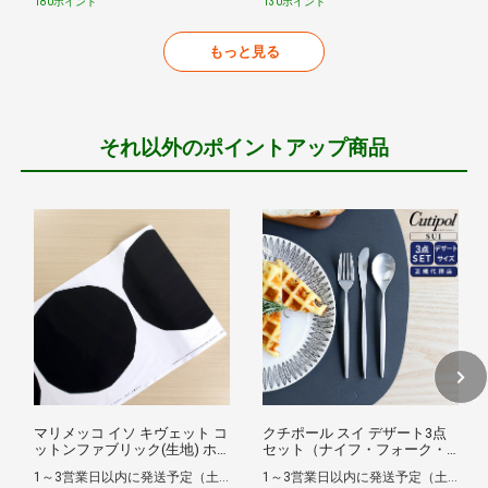
180ポイント
130ポイント
もっと見る
それ以外のポイントアップ商品
マリメッコ イソ キヴェット コ
クチポール スイ デザート3点
ットンファブリック(生地) ホ
セット（ナイフ・フォーク・
ワイト/ブラック marimekko
スプーン） Cutipol SUI MATT
1～3営業日以内に発送予定（土日祝除）
1～3営業日以内に発送予定（土日祝除）
Iso Kivet (30cm以上から10cm
正規販売代理店 カトラリー セ