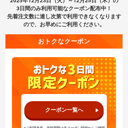
ク
2025年12月23日（火）～12月25日（木）の
な3
3日間のみ利用可能なクーポン配布中！
日間
先着注文数に達し次第で利用できなくなります
251
ので、お早めにご利用ください。
2
おトクなクーポン
クーポン一覧へ
※ご利用条件、有効期限は各クーポン詳細からご確認