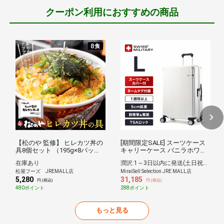
する必要があります。
クーポン利用におすすめの商品
※注文途中でクーポンコード欄にご記入または
適用ください。
※電子チケット、JRE MALLふるさと納税、JRE
MALLチケット、JRE MALLオーダーではご使
用いただけません。
※現金との引き換えはしません。
※返品・取り消しがあった場合、クーポンのお
戻しはできませんのでご注意ください。
【松のや 監修】 ヒレカツ丼の
[期間限定SALE] スーツケース
※キャンセルや返品によりクーポンの利用条件
具8個セット （195g×8パッ
キャリーケース バニラホワイ
を満たさなくなった場合、クーポンは失効と
ク）トンカツ専門店監修 牛丼
ト Lサイズ 大型 一週間以上宿
在庫あり
潤沢:1～3日以内に発送(土日祝除く)
肉 食品 松屋 まつや【冷凍】
泊向け 71cm(5cm拡張機能あ
なります。
松屋フーズ JREMALL店
MiraiSell Selection JRE MALL店
り) 83/97L TSAロック スーツ
5,280
31,185
ケースカバー付/ネームタグ付
円 (税込)
円 (税込)
※失効したクーポンを再発行することは出来ま
SWISS MILITARY[スイスミリ
480ポイント
288ポイント
タリー] SOGLIO[ソーリオ] <内
せん。
装アップグレード版>
もっと見る