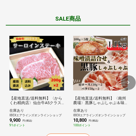
SALE商品
【産地直送/送料無料】〈から
【産地直送/送料無料】〈南州
くわ精肉店〉仙台牛A5クラス
農場〉黒豚しゃぶしゃぶ＆味
サーロインステーキ
噌漬詰合せ
在庫あり
在庫あり
（200g×2）
IBEXエアラインズオンラインショップ
IBEXエアラインズオンラインショップ
9,900
10,800
円 (税込)
円 (税込)
91ポイント
100ポイント