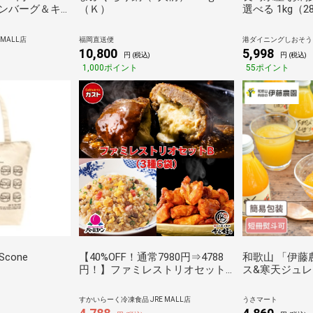
ハンバーグ＆キ
（Ｋ）
選べる 1kg（
ット（3種7
イ フィレ 冷凍
ジ 骨な
MALL店
福岡直送便
港ダイニングしおそう
10,800
5,998
円 (税込)
円 (税込)
1,000ポイント
55ポイント
Scone
【40%OFF！通常7980円⇒4788
和歌山 「伊藤
円！】ファミレストリオセット
ス&寒天ジュレ
B（3種6袋）
寒天ゼリー ぜ
ース セット 
すかいらーく冷凍食品 JRE MALL店
うさマート