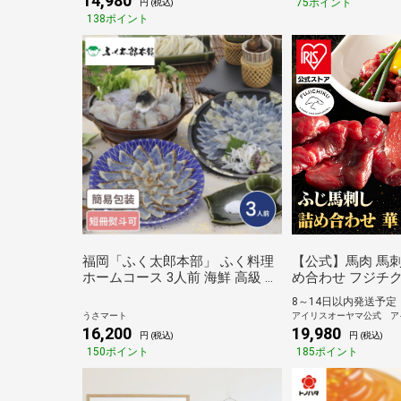
14,980
75ポイント
円 (税込)
旬の味覚
138ポイント
福岡「ふく太郎本部」 ふく料理
【公式】馬肉 馬刺
ホームコース 3人前 海鮮 高級 河
め合わせ フジチク
豚 フグ ふぐ 鍋 てっちり フルコ
級 赤身 専門店 フ
8～14日以内発送予定
ース 3人前
【代引不可】[kani
うさマート
アイリスオーヤマ公式 ア
16,200
19,980
円 (税込)
円 (税込)
150ポイント
185ポイント