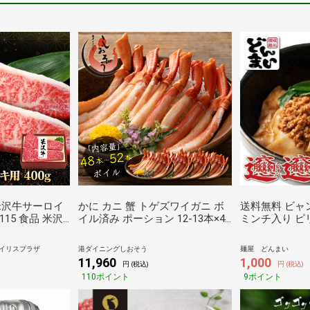
米沢牛サーロイ
かに カニ 蟹 トゲズワイガニ ボ
送料無料 ビャ
115 食品 米沢
イル済み ポーション 12-13本×4
ミンチ入り ピ
牛肉 精肉 ギフ
パック 贈り物 プレゼント ギフト
食 西安風旨辛
褒美 贅沢 株式
健康 ギフト ギフト プレゼント
で発送】
イリスプラザ
港ダイニングしおそう
麺屋 どんまい
TD】 【代引不
11,960
1,000
円 (税込)
円 (税込)
110ポイント
9ポイント