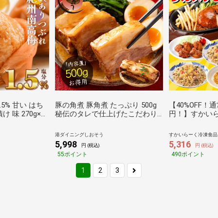
.5% 甘い はち
豚の角煮 豚角煮 たっぷり 500g
【40%OFF！通常
 味 270g×12
秘伝のタレで仕上げたこだわり
円！】すかい
量 セット 紀州産南
の柔らか豚角煮 大容量 業務用 肉
ビューコラボセ
あり 大粒 完熟
醤油ベース 角煮 ご飯のお供 ごは
プレゼント
港ダイニングしおそう
すかいらーく冷凍食品 J
梅 【トノハタ公
んのおとも おつまみ ぶた角煮 ギ
5,998
5,316
円 (税込)
円 (税込)
低塩 お徳用 お
フト プレゼント
55ポイント
490ポイント
 和歌山 お取り
 おすすめ 人気
1
2
3