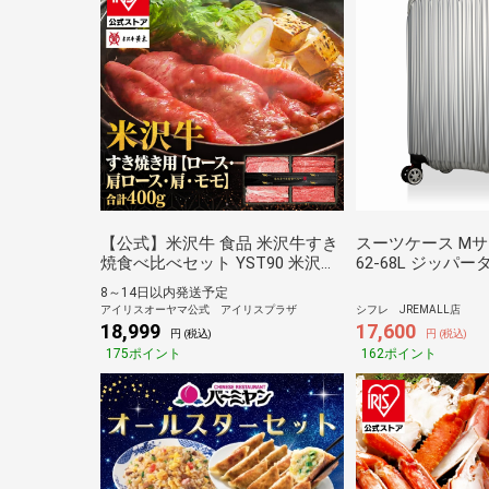
【公式】米沢牛 食品 米沢牛すき
スーツケース Mサ
焼食べ比べセット YST90 米沢牛
62-68L ジッパータ
黄木 すき焼 牛肉 精肉 ギフト ブ
TRI2035K-56 
8～14日以内発送予定
ランド牛 ご褒美 贅沢 株式会社米
アイリスオーヤマ公式 アイリスプラザ
シフレ JREMALL店
沢牛黄木 【TD】 【代引不可】
18,999
17,600
円 (税込)
円 (税込)
[kani]
175ポイント
162ポイント