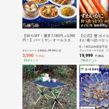
【50％OFF！通常7,180円→3,590
【公式】蟹 ボイ
円！】バーミヤン オールスター
わい食べ比べセット 
セット（5種5袋）
ずわい カット ボイ
8～14日以内発送予定
【代引不可】[kani
すかいらーく冷凍食品 JRE MALL店
アイリスオーヤマ公式 ア
3,590
19,999
円 (税込)
円 (税込)
33ポイント
185ポイント