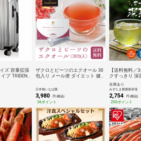
イズ 容量拡張
ザクロとビーツのエクオール 30
【送料無料／
イプ TRIDENT
包入り メール便 ダイエット 健康
クすっきり 深
シルバー
食品 サプリ ポイント消化 送料無
100g×3袋 緑
在庫あり
料
原茶 国産 メ
日本橋いなば園
みずたま農園製茶場
3,980
2,754
円 (税込)
円 (税込)
36ポイント
250ポイント