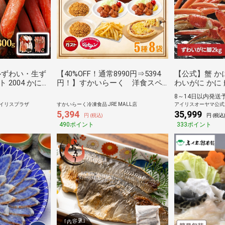
ルずわい・生ず
【40%OFF！通常8990円⇒5394
【公式】蟹 か
2004 かに
円！】すかいらーく 洋食スペ
わいがに かに 
ル 生 【TD】
シャルセット（5種8袋）
産 【TD】 【
8～14日以内発送
]
イリスプラザ
すかいらーく冷凍食品 JRE MALL店
アイリスオーヤマ公式
5,394
35,999
円 (税込)
円 (税込
490ポイント
333ポイント