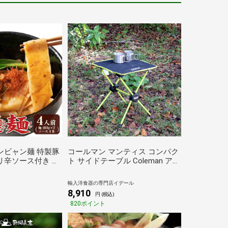
ンビャン麺 特製豚
コールマン マンティス コンパク
リ辛ソース付き ４
ト サイドテーブル Coleman アウ
油麺【3～5営業日
トドア キャンピング テーブル 折
り畳み
輸入洋食器の専門店イデール
8,910
円 (税込)
820ポイント