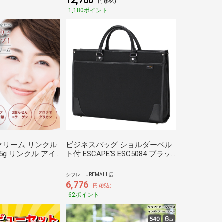
12,760
円 (税込)
1,180ポイント
クリーム リンクル
ビジネスバッグ ショルダーベル
5g リンクル アイ
ト付 ESCAPE'S ESC5084 ブラッ
クリーム 美容液 目
ク/ブラック
 しわ たるみ 保湿
シフレ JREMALL店
代 50代 60代
6,776
円 (税込)
62ポイント