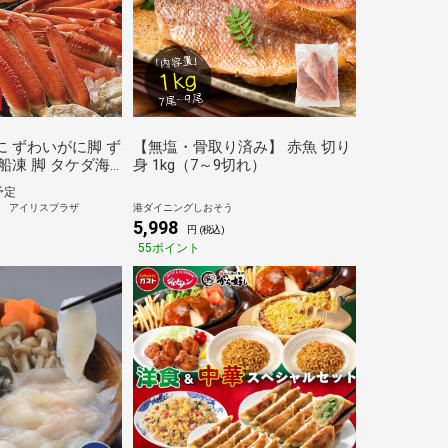
に ずわいがに脚 ず
【無塩・骨取り済み】 赤魚 切り
船凍 脚 タケダ海
身 1kg（7～9切れ）
代引不可】
予定
 アイリスプラザ
港ダイニングしおそう
5,998
)
円 (税込)
55ポイント