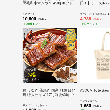
黒毛和牛すきやき 450g ギフト
円！】チーズIN
精肉
ムチ炒飯＆焼売セ
袋）
うさマート
すかいらーく冷凍食品 JRE 
10,800
4,788
円 (税込)
円 (税込)
100ポイント
440ポイント
鰻 うなぎ 蒲焼き 国産 無頭 鰻蒲
AVOCA Tote Bag/
焼 特大サイズ 170g前後×3尾 ウ
ナギ 美味しい 大きい うなぎの蒲
デフリシュール
焼き 鰻の蒲焼 うなぎ蒲焼 ウナギ
1,650
港ダイニングしおそう
円 (税込)
蒲焼き 国産うなぎ カット 贈り物