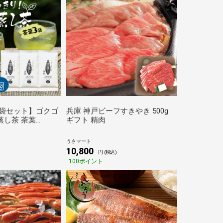
3袋セット】ゴクゴ
兵庫 神戸ビーフすきやき 500g
蒸し茶 茶葉
ギフト 精肉
茶 煎茶 静岡茶 牧之
ール便
うさマート
10,800
円 (税込)
100ポイント