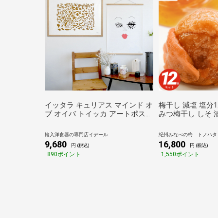
イッタラ キュリアス マインド オ
梅干し 減塩 塩分1
ブ オイバ トイッカ アートポスタ
みつ梅干し しそ 漬け
ー 50×70cm iittala インテリア 雑
個(3.24kg) 大
貨 装飾
高梅 つぶれ 梅 訳
輸入洋食器の専門店イデール
紀州みなべの梅 トノハタ
梅 国産 紀州南高
9,680
16,800
円 (税込)
円 (税込)
式】 塩分控えめ 
890ポイント
1,550ポイント
得 天然塩 天日塩
寄せ グルメ 食品
贅沢 高級