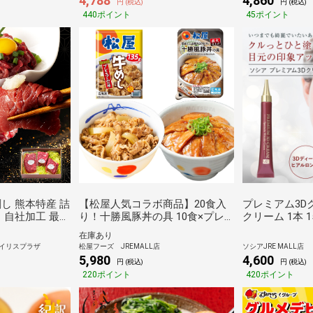
4,788
4,860
円 (税込)
円 (税込)
440ポイント
45ポイント
し 熊本特産 詰
【松屋人気コラボ商品】20食入
プレミアム3D
 自社加工 最高
り！十勝風豚丼の具 10食×プレ
クリーム 1本 1
ジチク 【TD】
ミアム仕様牛めしの具 10食
クリーム 目元
在庫あり
]
元 目元ケア 顔
イリスプラザ
松屋フーズ JREMALL店
ソシアJRE MALL店
乾燥 ピーン 40
5,980
4,600
円 (税込)
円 (税込)
220ポイント
420ポイント