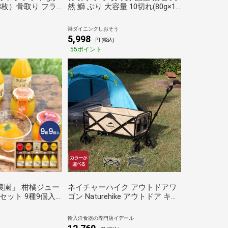
28枚）骨取り フラ
然 鰤 ぶり 大容量 10切れ(80g×10
 お刺身鮮度 真ア
切) 無添加 業務用 大盛 お徳用 海
し 鰺フライ 鯵 惣菜
鮮 ブリ切り身 お祝い 美味しい
港ダイニングしおそう
魚 魚介 海産物 おかず おつまみ
5,998
円 (税込)
乾き物 酒の肴 贈り物 お取り寄せ
55ポイント
食べ物
農園」 柑橘ジュー
ネイチャーハイク アウトドアワ
セット 9種9個入
ゴン Naturehike アウトドア キャ
りー オレンジジュ
ンプ キャンプワゴン キャリーワ
ギフト
ゴン 折り畳み 大容量 収納
輸入洋食器の専門店イデール