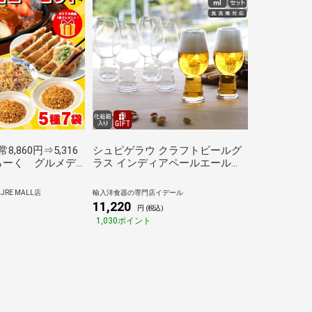
8,860円⇒5,316
シュピゲラウ クラフトビールグ
らーく グルメデ
ラス インディアペールエール
ット5種7袋＋1品
IPA 540ml 6本セット SPIEGELAU
CRAFT BEER GLASSES グラス セ
RE MALL店
輸入洋食器の専門店イデール
ット ギフト 6pcs 結婚祝い プレ
11,220
円 (税込)
ゼント 贈り物
1,030ポイント