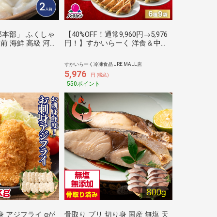
本部」 ふくしゃ
【40%OFF！通常9,960円→5,976
前 海鮮 高級 河豚
円！】すかいらーく 洋食＆中華
しゃぶしゃぶ セッ
スペシャルセット（6種9袋）
すかいらーく冷凍食品 JRE MALL店
5,976
円 (税込)
550ポイント
身 アジフライ gが
骨取り ブリ 切り身 国産 無塩 天