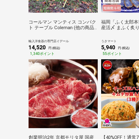
コールマン マンティス コンパク
福岡「ふく太郎本
ト テーブル Coleman (他の商品
産活〆 まふく炙り刺
との同梱不可) アウトドア キャ
前 海鮮 高級 河豚
ンピング テーブル 折り畳み
セット 3人前
輸入洋食器の専門店イデール
うさマート
14,520
5,940
円 (税込)
円 (税込)
1,340ポイント
55ポイント
創業明治2年 京都モリタ屋 国産
【40%OFF！通常7