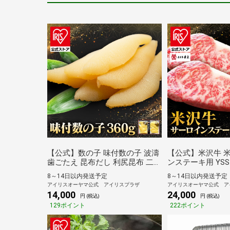
【公式】数の子 味付数の子 波濤
【公式】米沢牛 
歯ごたえ 昆布だし 利尻昆布 二段
ンステーキ用 YSS
仕込み 波濤 やまか 【TD】 【代
牛黄木 ステーキ 
8～14日以内発送予定
8～14日以内発送予定
引不可】[kani]
ト ブランド牛 ご
アイリスオーヤマ公式 アイリスプラザ
アイリスオーヤマ公式 ア
会社米沢牛黄木 【
14,000
24,000
円 (税込)
円 (税込)
可】[kani]
129ポイント
222ポイント