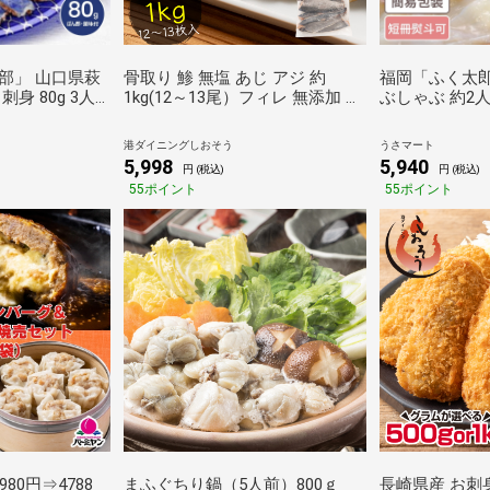
部」 山口県萩
骨取り 鯵 無塩 あじ アジ 約
福岡「ふく太郎
身 80g 3人
1kg(12～13尾）フィレ 無添加 切
ぶしゃぶ 約2人
 フグ ふぐ 刺身
り身 海鮮 天然 美味しい 魚 魚介
フグ ふぐ 鍋 
海産物 おかず おつまみ 乾き物
ト 2人前
港ダイニングしおそう
うさマート
酒の肴 贈り物 お取り寄せ 食べ物
5,998
5,940
円 (税込)
円 (税込)
絶品 ギフト
55ポイント
55ポイント
980円⇒4788
まふぐちり鍋（5人前）800ｇ
長崎県産 お刺