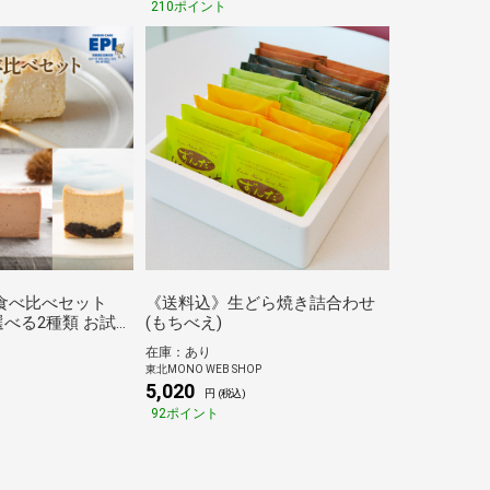
210ポイント
食べ比べセット
《送料込》生どら焼き詰合わせ
 選べる2種類 お試し
(もちべえ)
ンフリー 小麦粉不
在庫：あり
使用 お取り寄せ ス
東北MONO WEB SHOP
送料無料
5,020
円 (税込)
92ポイント