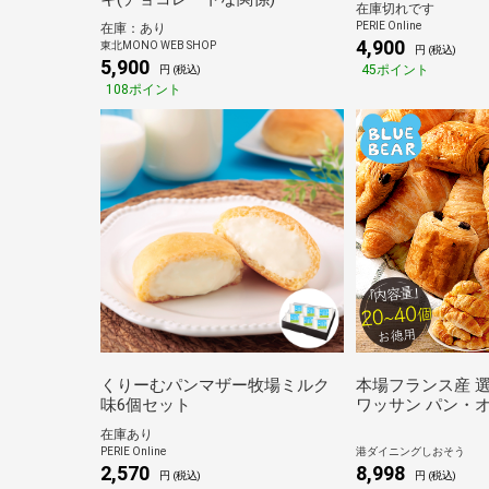
在庫切れです
PERIE Online
在庫：あり
4,900
東北MONO WEB SHOP
円 (税込)
5,900
45ポイント
円 (税込)
108ポイント
くりーむパンマザー牧場ミルク
本場フランス産 選
味6個セット
ワッサン パン・オ
個 40個 パン 冷
在庫あり
つ パンオショコラ 
PERIE Online
港ダイニングしおそう
ドイッチ 冷凍 お
2,570
8,998
円 (税込)
円 (税込)
ランス チョコレー