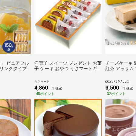
園」 ピュアフル
洋菓子 スイーツ プレゼント お菓
チーズケーキ 
リンクタイプ 4
子 ケーキ おやつ うさマートギフ
紅茶 アッサム 
ー ぜりー フル
トオリジナル 名古屋土産 鬼まん
ルテンフリー 
比べ みかん ギ
マドレーヌ・はちみつマドレー
糖不使用 送料
うさマート
@tta JRE MALL店
ヌセット
ツ 洋菓子 おし
4,860
3,500
円 (税込)
円 (税込)
産 ギフト プレ
45ポイント
32ポイント
料無料 お中元