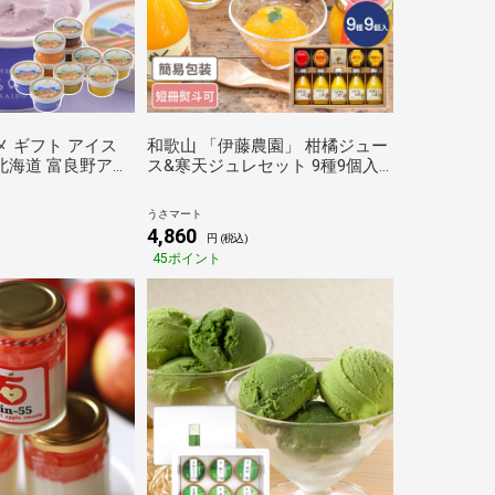
メ ギフト アイス
和歌山 「伊藤農園」 柑橘ジュー
北海道 富良野アイ
ス&寒天ジュレセット 9種9個入
 10個入
寒天ゼリー ぜりー オレンジジュ
ース セット ギフト
うさマート
4,860
円 (税込)
45ポイント