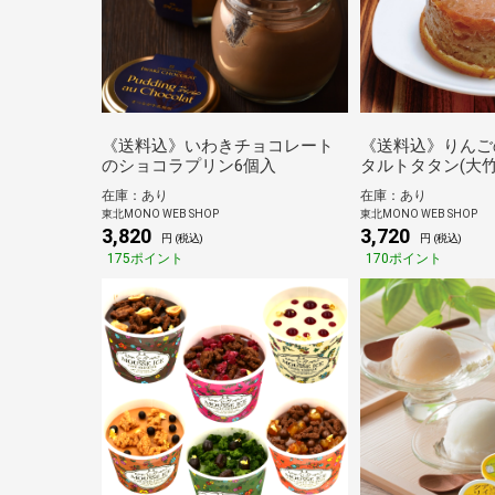
《送料込》いわきチョコレート
《送料込》りんご
のショコラプリン6個入
タルトタタン(大竹
在庫：あり
在庫：あり
東北MONO WEB SHOP
東北MONO WEB SHOP
3,820
3,720
円 (税込)
円 (税込)
175ポイント
170ポイント