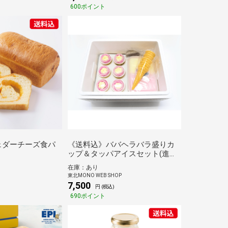
600ポイント
ェダーチーズ食パ
《送料込》ババヘラバラ盛りカ
ップ＆タッパアイスセット(進藤
冷菓)
在庫：あり
東北MONO WEB SHOP
7,500
円 (税込)
690ポイント