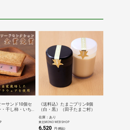
ーサンド10個セ
《送料込》たまごプリン8個
ン・干し柿・いち
（白・黒）（田子たまご村）
樹園）
在庫：あり
P
東北MONO WEB SHOP
6,520
円 (税込)