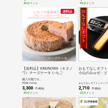
45ポイント
96ポイント
【送料込】KINUNOWA（キヌノ
おもてなしギフト
ワ）チーズケーキ いちご
小山のみゅぜ・ど
作る関東ひろびろ
購入可能です。
ケーキ6個セット
PERIE Online
おもてなしギフトショップ
3,300
2,710
円 (税込)
円 (税込)
30ポイント
25ポイント