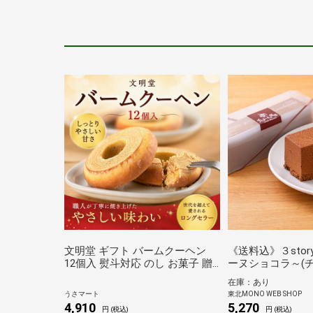
文明堂 ギフト バームクーヘン
《送料込》３sto
12個入 熨斗対応 のし お菓子 贈
ーヌショコラ～(
り物 お歳暮 年賀 内祝 御礼 お祝
関係)
在庫：あり
い 法事 スイーツ 個包装
うさマート
東北MONO WEB SHOP
4,910
5,270
円 (税込)
円 (税込)