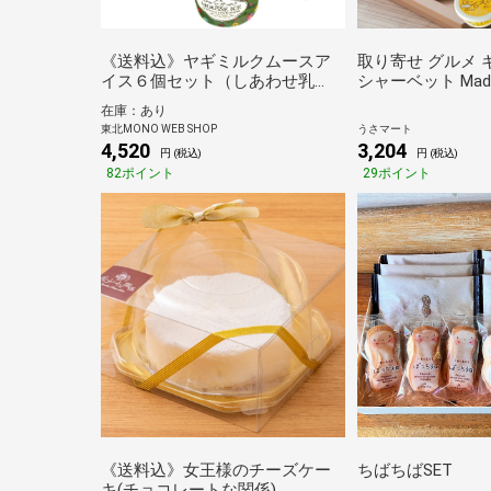
《送料込》ヤギミルクムースア
取り寄せ グルメ 
イス６個セット（しあわせ乳
シャーベット Made
業）
国の高知アイス 
在庫：あり
ト 4種 6個入
東北MONO WEB SHOP
うさマート
4,520
3,204
円 (税込)
円 (税込)
82ポイント
29ポイント
《送料込》女王様のチーズケー
ちばちばSET
キ(チョコレートな関係)