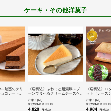
ケーキ・その他洋菓子
ry～魅惑のテリ
《送料込》ふわっと超濃厚スプ
《送料込》バタ
チョコレートな
ーンで食べるクリームチーズケ
ット（レーズ
ーキ７ピース(チロル）
ご）（漆山果
在庫：あり
在庫：あり
東北MONO WEB SHOP
東北MONO WEB SHO
4,820
4,984
円 (税込)
円 (税込)