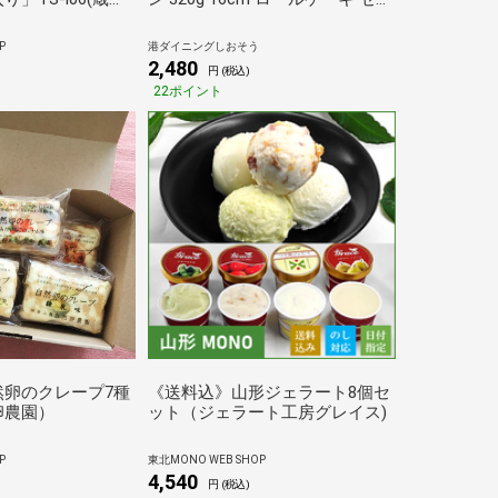
ト 生クリーム ケーキ 訳ありスイ
ーツ 甘いもの デザート 洋菓子
P
港ダイニングしおそう
ケーキバー スイーツ 冷凍ケーキ
2,480
円 (税込)
冷凍スイーツ 不揃い 送料無料 ギ
22ポイント
フト プレゼント
然卵のクレープ7種
《送料込》山形ジェラート8個セ
卵農園）
ット（ジェラート工房グレイス)
P
東北MONO WEB SHOP
4,540
円 (税込)