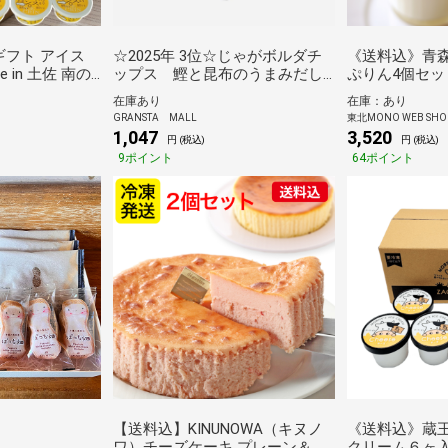
ギフト アイス
☆2025年 3位☆じゃがボルダチ
《送料込》青
 in 土佐 南の
ップス 鰹と昆布のうまみだし
ぷりん4個セット
高知アイスセッ
味＜じゃがボルダ＞
55Aomori）
在庫あり
在庫：あり
GRANSTA MALL
東北MONO WEB SHO
1,047
3,520
円 (税込)
円 (税込)
9ポイント
64ポイント
【送料込】KINUNOWA（キヌノ
《送料込》蔵
ワ）チーズケーキ プレーン＆い
クリーム６ヶ入り