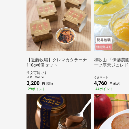
【近藤牧場】クレマカタラーナ
和歌山 「伊藤農
110g×6個セット
ーツ寒天ジュレド
種8個入 寒天ゼリ
注文可能です
ーツ セット 食べ
PERIE Online
うさマート
フト
3,200
4,760
円 (税込)
円 (税込)
29ポイント
44ポイント