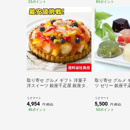
23ポイント
83ポイント
フト
取り寄せ グルメ ギフト 洋菓子
取り寄せ グルメ 
洋スイーツ 銀座千疋屋 銀座タル
ツ ゼリー 銀座千
ト フルーツ 直径15cm
6種16個入
うさマート
うさマート
4,954
5,500
円 (税込)
円 (税込)
45ポイント
50ポイント