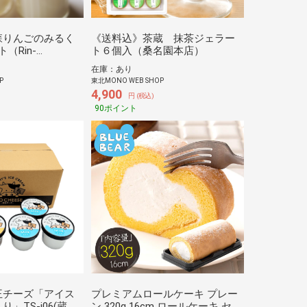
森りんごのみるく
《送料込》茶蔵 抹茶ジェラー
（Rin-
ト６個入（桑名園本店）
在庫：あり
P
東北MONO WEB SHOP
4,900
円 (税込)
90ポイント
王チーズ「アイス
プレミアムロールケーキ プレー
」TS-i06(蔵王
ン 320g 16cm ロールケーキ セッ