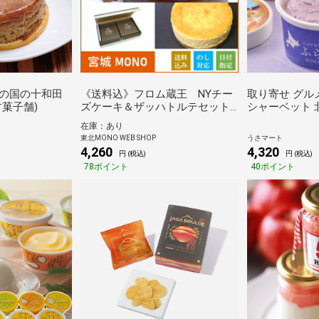
の国の十和田
《送料込》フロム蔵王 NYチー
取り寄せ グル
菓子舗)
ズケーキ＆ザッハトルテセット
シャーベット 
(山田乳業)
スクリーム 5種
在庫：あり
東北MONO WEB SHOP
うさマート
4,260
4,320
円 (税込)
円 (税込)
78ポイント
40ポイント