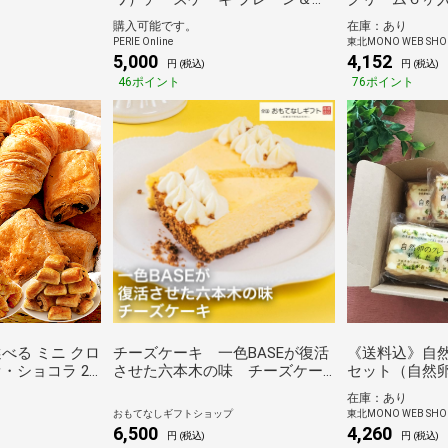
ちご
酪農センター)
購入可能です。
在庫：あり
PERIE Online
東北MONO WEB SHO
5,000
4,152
円 (税込)
円 (税込)
46ポイント
76ポイント
べる ミニ クロ
チーズケーキ 一色BASEが復活
《送料込》自
・ショコラ 20
させた六本木の味 チーズケー
セット（自然
凍パン 朝食 おや
キ おもてなしギフト
在庫：あり
菓子パン サン
おもてなしギフトショップ
東北MONO WEB SHO
徳用 業務用 フ
6,500
4,260
円 (税込)
円 (税込)
ト スイーツ ギ