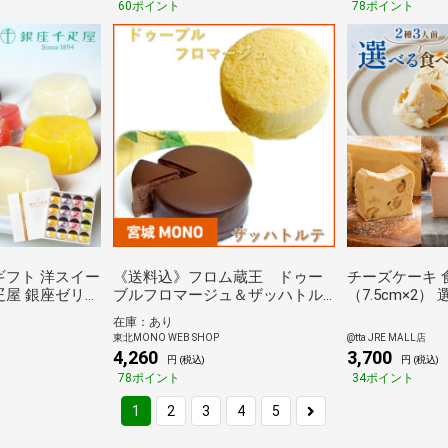
60ポイント
78ポイント
ギフト 洋スイー
《送料込》フロム蔵王 ドゥー
チーズケーキ 
疋屋 銀座ゼリー
ブルフロマージュ＆ザッハトル
（7.5cm×2）
テセット(山田乳業)
小さめ グルテ
在庫：あり
使用 白砂糖不
東北MONO WEB SHOP
@tta JRE MALL店
イーツ 帰省 
4,260
3,700
円 (税込)
円 (税込)
78ポイント
34ポイント
1
2
3
4
5