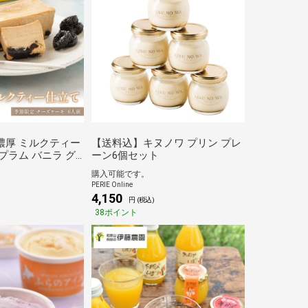
濃厚 ミルクティー
【送料込】キヌノワ プリン プレ
プラム バニラ グ
ーン6個セット
小麦粉不使用 白砂
購入可能です。
無料 誕生日 スイー
PERIE Online
ゃれ お土産 手土
4,150
円 (税込)
ゼント お返し 送
38ポイント