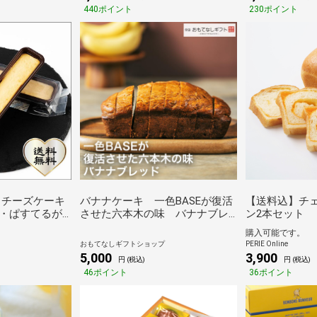
440ポイント
230ポイント
 チーズケーキ
バナナケーキ 一色BASEが復活
【送料込】チ
・ぱすてるが
させた六本木の味 バナナブレ
ン2本セット
酒粕焼チーズ
ッド おもてなしギフト
購入可能です。
おもてなしギフトショップ
PERIE Online
5,000
3,900
円 (税込)
円 (税込)
46ポイント
36ポイント