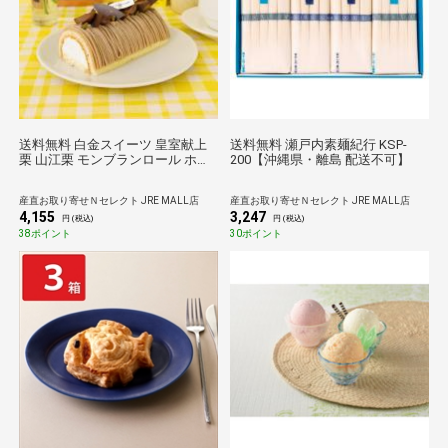
送料無料 白金スイーツ 皇室献上
送料無料 瀬戸内素麺紀行 KSP-
栗 山江栗 モンブランロール ホー
200【沖縄県・離島 配送不可】
ル ギフト ロールケーキ 冷凍 スイ
ーツ おしゃれ ホールケーキ
産直お取り寄せＮセレクト JRE MALL店
産直お取り寄せＮセレクト JRE MALL店
4,155
3,247
円 (税込)
円 (税込)
38ポイント
30ポイント