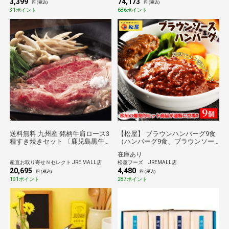
3,399
74,173
円 (税込)
円 (税込)
31ポイント
686ポイント
送料無料 九州産 銘柄牛肩ロース3
【松屋】 ブラウンハンバーグ9食
種すき焼きセット 〔鹿児島黒牛肩
（ハンバーグ9食、ブラウンソー
ロース400g、くまもとあか牛肩ロ
ス9袋） ハンバーグ ブラウンソー
在庫あり
ース400g、熊本和王肩ロース
ス オリジナルソース 簡単調理 牛
産直お取り寄せＮセレクト JRE MALL店
松屋フーズ JREMALL店
400g〕 牛肉【北海道・沖縄・離
肉 肉 食事 お惣菜 保存食 まつや
20,695
4,480
島 お届け不可】
牛丼 食品 グルメ 冷凍 冷凍食品 送
円 (税込)
円 (税込)
料無料 おかず 惣菜 非常食
191ポイント
287ポイント