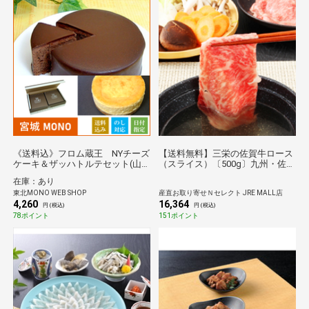
《送料込》フロム蔵王 NYチーズ
【送料無料】三栄の佐賀牛ロース
ケーキ＆ザッハトルテセット(山
（スライス）〔500g〕九州・佐賀
田乳業)
県 三栄の商
在庫：あり
東北MONO WEB SHOP
産直お取り寄せＮセレクト JRE MALL店
4,260
16,364
円 (税込)
円 (税込)
78ポイント
151ポイント