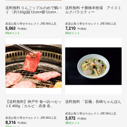
送料無料 りんごップルのめで鯛パ
送料無料 十勝橋本牧場 アイスミ
イ 〔約130g(縦12cm×横12cm×高
ルクバラエティー
さ3cm)×3箱〕 スイーツ パイ
産直お取り寄せＮセレクト JRE MALL店
産直お取り寄せＮセレクト JRE MALL店
5,063
7,210
円 (税込)
円 (税込)
46ポイント
66ポイント
【送料無料】神戸牛 食べ比べセッ
送料無料 「旨麺」長崎ちゃんぽん
トE 400g〔カルビ・赤身 各
200g〕
産直お取り寄せＮセレクト JRE MALL店
3,072
産直お取り寄せＮセレクト JRE MALL店
円 (税込)
8,316
28ポイント
円 (税込)