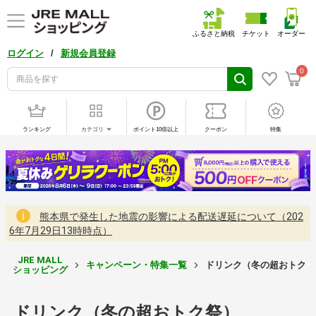
ふるさと納税
チケット
オーダー
/
ログイン
新規会員登録
0
ランキング
カテゴリ
ポイント10倍以上
クーポン
特集
熊本県で発生した地震の影響による配送遅延について（202
6年7月29日13時時点）
JRE MALL
キャンペーン・特集一覧
ドリンク（冬の超おトク祭
ショッピング
ドリンク（冬の超おトク祭）