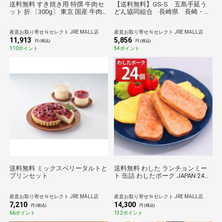
送料無料 すき焼き用 特撰 牛肉セ
【送料無料】GS-S 五島手延う
ット 折 〔300g〕 東京 国産 牛肉
どん協同組合 長崎県 長崎・五
黒毛和牛 A5ランク 伊勢重
島特産の手延べうどんと、風味の
よいあごだしスープをセットにし
産直お取り寄せＮセレクト JRE MALL店
産直お取り寄せＮセレクト JRE MALL店
ました
11,913
5,856
円 (税込)
円 (税込)
110ポイント
54ポイント
送料無料 ミックスベリータルトと
送料無料 わした ランチョンミー
プリンセット
ト 缶詰 わしたポーク JAPAN 24個
ポーク缶 無塩せき 国産 豚肉 鶏肉
缶詰め おつまみ【北海道・離島
産直お取り寄せＮセレクト JRE MALL店
産直お取り寄せＮセレクト JRE MALL店
配送不可】
7,210
14,300
円 (税込)
円 (税込)
66ポイント
132ポイント