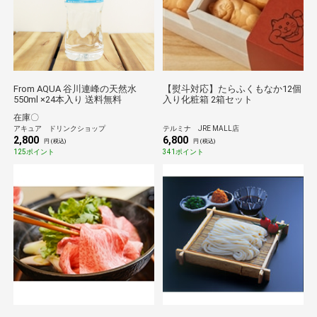
From AQUA 谷川連峰の天然水
【熨斗対応】たらふくもなか12個
550ml ×24本入り 送料無料
入り化粧箱 2箱セット
在庫〇
アキュア ドリンクショップ
テルミナ JRE MALL店
2,800
6,800
円 (税込)
円 (税込)
125ポイント
341ポイント