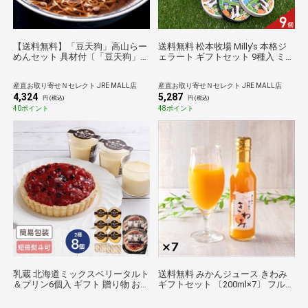
【送料無料】「豆天狗」高山らー
送料無料 松本牧場 Milly’s 本格ジ
めんセット 具材付〔「豆天狗」高
ェラート ギフトセット 9種入 ミリ
山らーめん4袋、焼豚8枚、メンマ
ーズ アイス スイーツ デザート お
2パック〕
やつ カップアイス
産直お取り寄せＮセレクト JRE MALL店
産直お取り寄せＮセレクト JRE MALL店
4,324
5,287
円 (税込)
円 (税込)
40ポイント
48ポイント
乳蔵 北海道ミックスベリータルト
送料無料 みかんジュース きわみ
＆プリン6個入 ギフト 贈り物 お返
ギフトセット 〔200ml×7〕 フルー
し グルメ タルト プリン セット
ツジュース 温州みかん