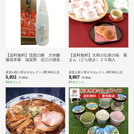
【送料無料】琵琶の舞 大吟醸
【送料無料】大和の伝承の味 菊
藤居本家 滋賀県 近江の酒造り
まん（どら焼き）２０個入
の伝統を180年以上守り続ける天
保2年創業の老舗酒蔵の自信作。
産直お取り寄せＮセレクト JRE MALL店
産直お取り寄せＮセレクト JRE MALL店
［大吟醸酒］
5,832
8,807
円 (税込)
円 (税込)
54ポイント
81ポイント