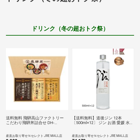
ドリンク（冬の超おトク祭）
送料無料 飛騨高山ファクトリー
【送料無料】道後ジン 12本
こだわり飛騨丼詰合せ DH-
〔500ml×12〕 ジン お酒 愛媛 水口
23R【沖縄県・離島 配送不可】
酒造
産直お取り寄せＮセレクト JRE MALL店
産直お取り寄せＮセレクト JRE MALL店