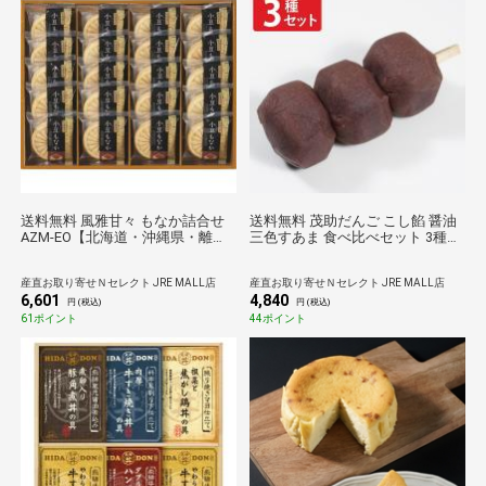
送料無料 風雅甘々 もなか詰合せ
送料無料 茂助だんご こし餡 醤油
AZM-EO【北海道・沖縄県・離島
三色すあま 食べ比べセット 3種計
配送不可】
4パック入 和菓子 詰め合わせ だん
ご 冷凍 串団子 すあま おやつ
産直お取り寄せＮセレクト JRE MALL店
産直お取り寄せＮセレクト JRE MALL店
6,601
4,840
円 (税込)
円 (税込)
61ポイント
44ポイント