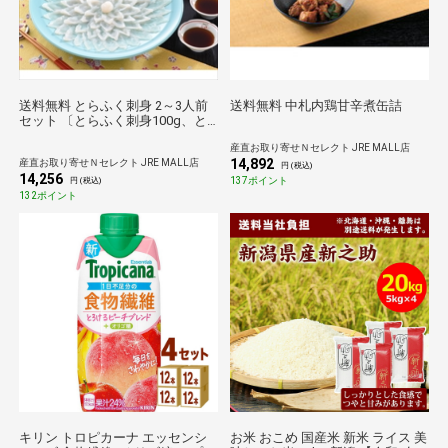
送料無料 とらふく刺身 2～3人前
送料無料 中札内鶏甘辛煮缶詰
セット 〔とらふく刺身100g、と
らふく皮湯引き80g、焼きとらふ
産直お取り寄せＮセレクト JRE MALL店
くひれ4g、薬味〕 フグ刺し 日高
14,892
産直お取り寄せＮセレクト JRE MALL店
本店
円 (税込)
14,256
137ポイント
円 (税込)
132ポイント
キリン トロピカーナ エッセンシ
お米 おこめ 国産米 新米 ライス 美