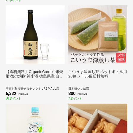
77ポイント
【送料無料】OrganicGarden 米焼
こいうま深蒸し茶 ペットボトル用
酎 徳の焼酎 神米酒 徳島県産 自然
20包 メール便送料無料
栽培米 焼酎〔720ml〕
産直お取り寄せＮセレクト JRE MALL店
日本橋いなば園
6,332
800
円 (税込)
円 (税込)
58ポイント
7ポイント