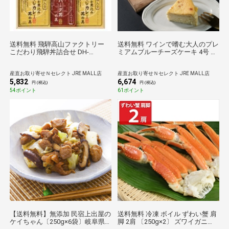
送料無料 飛騨高山ファクトリー
送料無料 ワインで嗜む大人のプレ
こだわり飛騨丼詰合せ DH-
ミアムブルーチーズケーキ 4号 ス
46R【沖縄県・離島 配送不可】
イーツ 冷凍 チーズケーキ ホール
デザート 洋菓子
産直お取り寄せＮセレクト JRE MALL店
産直お取り寄せＮセレクト JRE MALL店
5,832
6,674
円 (税込)
円 (税込)
54ポイント
61ポイント
【送料無料】無添加 民宿上出屋の
送料無料 冷凍 ボイル ずわい蟹 肩
ケイちゃん〔250g×6袋〕岐阜県
脚 2肩 〔250g×2〕 ズワイガニ