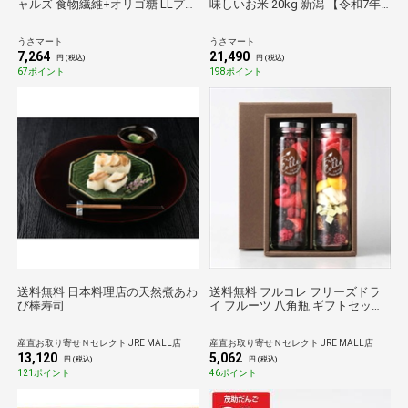
ャルズ 食物繊維+オリゴ糖 LLプリ
味しいお米 20kg 新潟 【令和7年
ズマ パック 330ml×12本 4ケース
産】田中米穀 新潟県産 新之助
KIRIN ドリンク
20kg(5kg×4袋)
うさマート
うさマート
7,264
21,490
円 (税込)
円 (税込)
67ポイント
198ポイント
送料無料 日本料理店の天然煮あわ
送料無料 フルコレ フリーズドラ
び棒寿司
イ フルーツ 八角瓶 ギフトセット
2種入 ドライフルーツ 砂糖不使用
おやつ フルーツ 乾燥果実
産直お取り寄せＮセレクト JRE MALL店
産直お取り寄せＮセレクト JRE MALL店
13,120
5,062
円 (税込)
円 (税込)
121ポイント
46ポイント