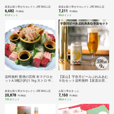
西脇建設
【沖縄県・離島 配送不可】
産直お取り寄せＮセレクト JRE MALL店
産直お取り寄せＮセレクト JRE MALL店
6,682
7,211
円 (税込)
円 (税込)
61ポイント
66ポイント
送料無料 豊洲の宮商 本マグロセ
【富山】宇奈月ビールぷれみあむ
ットA 3種計(約)1.1kg 大トロ 中ト
９缶セット送料無料【産直出荷】
ロ 天然本マグロ赤身 まぐろ 柵 冷
【酒類】【北陸】【のものセレク
凍 本まぐろ 刺身用 鮪 冷凍食品
ション】
産直お取り寄せＮセレクト JRE MALL店
お取り寄せきっぷ
【北海道・沖縄県・離島 配送不
20,878
7,150
可】
円 (税込)
円 (税込)
193ポイント
66ポイント