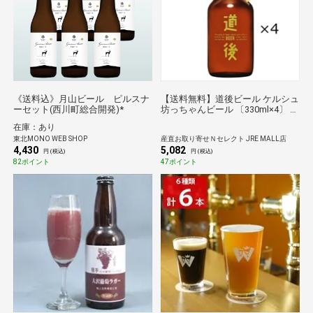
《送料込》月山ビール ピルスナ
【送料無料】道後ビール ケルシュ
ーセット(西川町総合開発)*
坊っちゃんビール 〔330ml×4〕 生
ビール 愛媛 道後温泉 地ビール 水
在庫：あり
口酒造
東北MONO WEB SHOP
産直お取り寄せＮセレクト JRE MALL店
4,430
5,082
円 (税込)
円 (税込)
82ポイント
47ポイント