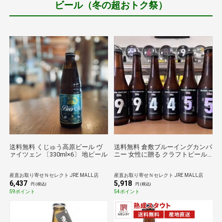
ビール（冬の超おトク祭）
送料無料 くじゅう高原ビール ヴ
送料無料 倉敷ブルーイングカンパ
ァイツェン 〔330ml×6〕 地ビール
ニー 女性に贈る クラフトビール 3
種計6本 ビール詰め合わせ ご当地
ビール お取り寄せグルメ【北海
産直お取り寄せＮセレクト JRE MALL店
産直お取り寄せＮセレクト JRE MALL店
道・沖縄県・離島 配送不可】
6,437
5,918
円 (税込)
円 (税込)
59ポイント
54ポイント