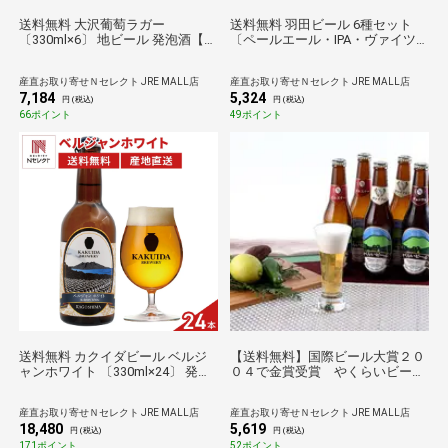
送料無料 大沢葡萄ラガー
送料無料 羽田ビール 6種セット
〔330ml×6〕 地ビール 発泡酒【沖
〔ペールエール・IPA・ヴァイツ
縄県・離島 配送不可】
ェン・ゴールデンエール・ポータ
ー・セッションIPA各330ml〕 ビー
産直お取り寄せＮセレクト JRE MALL店
産直お取り寄せＮセレクト JRE MALL店
ル
7,184
5,324
円 (税込)
円 (税込)
66ポイント
49ポイント
送料無料 カクイダビール ベルジ
【送料無料】国際ビール大賞２０
ャンホワイト 〔330ml×24〕 発泡
０４で金賞受賞 やくらいビール
酒
６本入りギフトセット
産直お取り寄せＮセレクト JRE MALL店
産直お取り寄せＮセレクト JRE MALL店
18,480
5,619
円 (税込)
円 (税込)
171ポイント
52ポイント