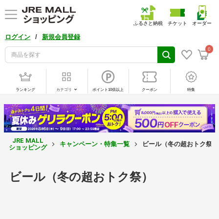
ふるさと納税
チケット
オーダー
/
ログイン
新規会員登録
0
ランキング
カテゴリ
ポイント10倍以上
クーポン
特集
JRE MALL
キャンペーン・特集一覧
ビール（冬の超おトク祭）
ショッピング
ビール（冬の超おトク祭）