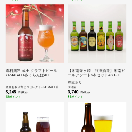
送料無料 蔵王 クラフトビール
【湘南茅ヶ崎 熊澤酒造】湘南ビ
YAMAGATAさくらんぼALE
ールアソート6本セットAST-31
〔330ml×4本〕 発泡酒【沖縄県・
在庫あり
離島 配送不可】
産直お取り寄せＮセレクト JRE MALL店
伊湘箱
5,245
3,740
円 (税込)
円 (税込)
48ポイント
34ポイント