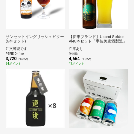
サンセットイングリッシュビター
【伊東ブランド】Usami Golden
(6本セット)
Ale8本セット「宇佐美麦酒製造」
注文可能です
在庫あり
PERIE Online
伊湘箱
3,720
4,664
円 (税込)
円 (税込)
34ポイント
43ポイント