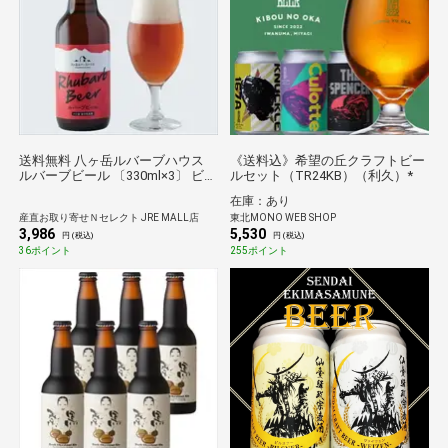
送料無料 八ヶ岳ルバーブハウス
《送料込》希望の丘クラフトビー
ルバーブビール 〔330ml×3〕 ビー
ルセット（TR24KB）（利久）*
ル
在庫：あり
産直お取り寄せＮセレクト JRE MALL店
東北MONO WEB SHOP
3,986
5,530
円 (税込)
円 (税込)
36ポイント
255ポイント