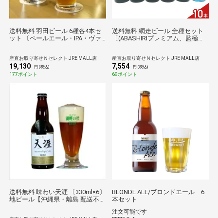
送料無料 羽田ビール 6種各4本セ
送料無料 網走ビール 全種セット
ット 〔ペールエール・IPA・ヴァ
〔(ABASHIRIプレミアム、監極の
イツェン・ゴールデンエール・ポ
黒、流氷ドラフト瓶ほか全10種〕
ーター・セッションIPA各330ml×
お酒【沖縄・離島 お届け不可】
産直お取り寄せＮセレクト JRE MALL店
産直お取り寄せＮセレクト JRE MALL店
各4〕 ビール
19,130
7,554
円 (税込)
円 (税込)
177ポイント
69ポイント
送料無料 味わい天涯 〔330ml×6〕
BLONDE ALE/ブロンドエール 6
地ビール【沖縄県・離島 配送不
本セット
可】
注文可能です