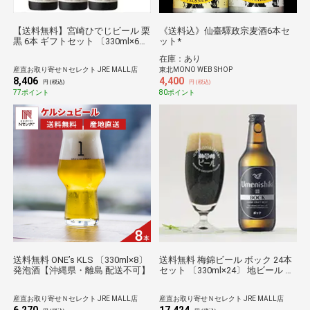
【送料無料】宮崎ひでじビール 栗
《送料込》仙臺驛政宗麦酒6本セ
黒 6本 ギフトセット 〔330ml×6〕
ット*
ビール お酒 九州 クラフトビール
在庫：あり
宮崎
産直お取り寄せＮセレクト JRE MALL店
東北MONO WEB SHOP
8,406
4,400
円 (税込)
円 (税込)
77ポイント
80ポイント
送料無料 ONE’s KLS 〔330ml×8〕
送料無料 梅錦ビール ボック 24本
発泡酒【沖縄県・離島 配送不可】
セット 〔330ml×24〕 地ビール お
酒 梅錦山川
産直お取り寄せＮセレクト JRE MALL店
産直お取り寄せＮセレクト JRE MALL店