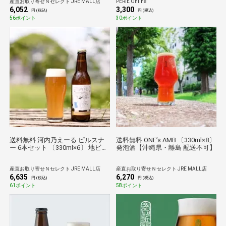
産直お取り寄せＮセレクト JRE MALL店
PERIE Online
6,052
3,300
円 (税込)
円 (税込)
56ポイント
30ポイント
送料無料 河内乃えーる ピルスナ
送料無料 ONE’s AMB 〔330ml×8〕
ー 6本セット 〔330ml×6〕 地ビー
発泡酒【沖縄県・離島 配送不可】
ル
産直お取り寄せＮセレクト JRE MALL店
産直お取り寄せＮセレクト JRE MALL店
6,635
6,270
円 (税込)
円 (税込)
61ポイント
58ポイント