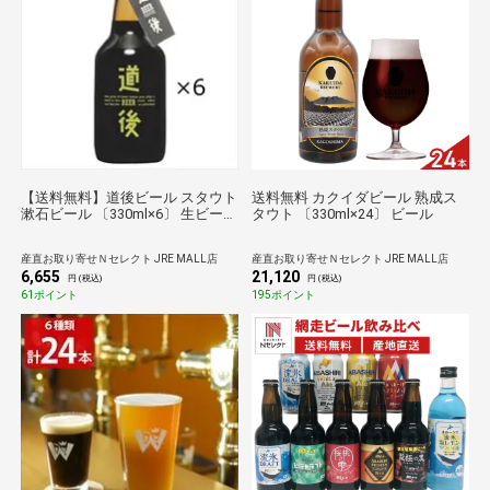
【送料無料】道後ビール スタウト
送料無料 カクイダビール 熟成ス
漱石ビール 〔330ml×6〕 生ビール
タウト 〔330ml×24〕 ビール
愛媛 道後温泉 地ビール 水口酒造
産直お取り寄せＮセレクト JRE MALL店
産直お取り寄せＮセレクト JRE MALL店
6,655
21,120
円 (税込)
円 (税込)
61ポイント
195ポイント