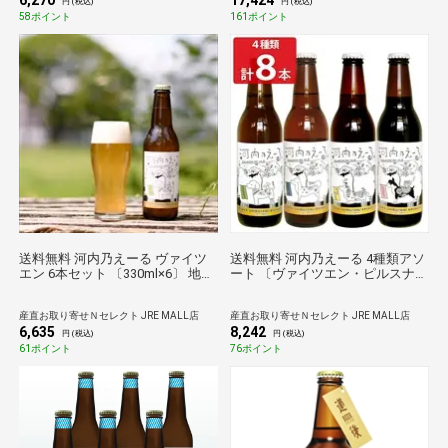
6,270
17,424
円 (税込)
円 (税込)
58ポイント
161ポイント
送料無料 河内乃えーる ヴァイツ
送料無料 河内乃えーる 4種類アソ
エン 6本セット 〔330ml×6〕 地ビ
ート 〔ヴァイツエン・ピルスナ
ール
ー・ペールエール・スタウト各
330ml×各2〕 地ビール
産直お取り寄せＮセレクト JRE MALL店
産直お取り寄せＮセレクト JRE MALL店
6,635
8,242
円 (税込)
円 (税込)
61ポイント
76ポイント