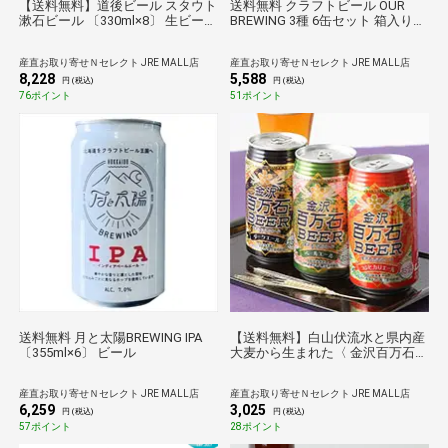
【送料無料】道後ビール スタウト
送料無料 クラフトビール OUR
漱石ビール 〔330ml×8〕 生ビール
BREWING 3種 6缶セット 箱入り
愛媛 道後温泉 地ビール 水口酒造
ご当地ビール 福井 発泡酒 詰め合
わせ アルコール飲料
産直お取り寄せＮセレクト JRE MALL店
産直お取り寄せＮセレクト JRE MALL店
8,228
5,588
円 (税込)
円 (税込)
76ポイント
51ポイント
送料無料 月と太陽BREWING IPA
【送料無料】白山伏流水と県内産
〔355ml×6〕 ビール
大麦から生まれた〈 金沢百万石ビ
ール 〉（350ml）3缶セット
｜ 有限会社わくわく手づくりフ
産直お取り寄せＮセレクト JRE MALL店
産直お取り寄せＮセレクト JRE MALL店
ァーム川北・石川県
6,259
3,025
円 (税込)
円 (税込)
57ポイント
28ポイント