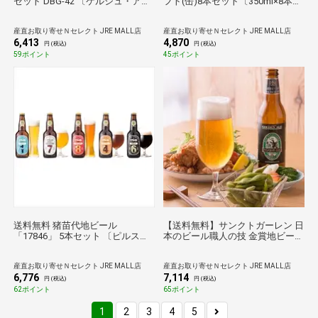
セット DBG-42 〔ケルシュ・アル
フト(缶)8本セット〔350ml×8本〕
ト・スタウト・ヴァイツェン 各
【沖縄・離島 お届け不可】
330ml×1、グラス×2〕 生ビール
産直お取り寄せＮセレクト JRE MALL店
産直お取り寄せＮセレクト JRE MALL店
愛媛 道後温泉 地ビール 水口酒造
6,413
4,870
円 (税込)
円 (税込)
59ポイント
45ポイント
送料無料 猪苗代地ビール
【送料無料】サンクトガーレン 日
「17846」 5本セット 〔ピルスナ
本のビール職人の技 金賞地ビール
ー・ヴァイツェン・ゴールデンエ
飲み比べセット〔4種×各2〕
ンジェル・ブラウンヴァイツェ
産直お取り寄せＮセレクト JRE MALL店
産直お取り寄せＮセレクト JRE MALL店
ン・ラオホ各330ml〕 ビール【北
6,776
7,114
海道・九州・沖縄・離島 お届け不
円 (税込)
円 (税込)
可】
62ポイント
65ポイント
1
2
3
4
5