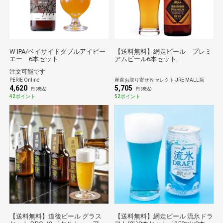
W IPA/ベイサイドダブルアイピー
【送料無料】網走ビール プレミ
エー 6本セット
アムビール6本セット
〔330ml×6〕【沖縄・離島 お届け
注文可能です
不可】
PERIE Online
産直お取り寄せＮセレクト JRE MALL店
4,620
5,705
円 (税込)
円 (税込)
42ポイント
52ポイント
【送料無料】道後ビール グラス
【送料無料】網走ビール 流氷ドラ