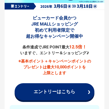
ュー
カー
ド会
ビューカード会員かつ
員限
JRE MALLショッピング
定！
初めて利用者限定で
JRE
超お得なキャンペーン開催中
MA
12.5倍！
条件達成でJRE POINT最大
LL
いますぐ、エントリー＆ショッピング♪
シ
ョ
※基本ポイント＋キャンペーンポイントの
ッ
プレゼントは
最大10,000ポイントを
上限とします
ピ
ン
グ新
エントリーはこちら
規利
用キ
ャ