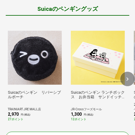
Suicaのペンギングッズ
Suicaのペンギン リバーシブ
Suicaのペンギン ランチボック
ルポーチ
ス お弁当箱 サンドイッチ
ケース お花見 桜 小物入れ
TRAINIART JRE MALL店
JR-Crossフーズモール
2,970
1,300
円 (税込)
円 (税込)
27ポイント
12ポイント