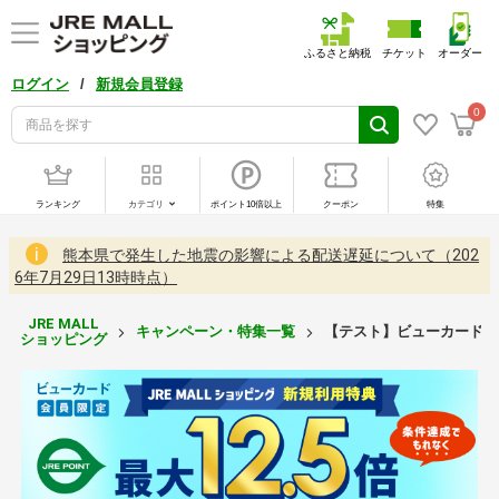
ふるさと納税
チケット
オーダー
/
ログイン
新規会員登録
0
ランキング
カテゴリ
ポイント10倍以上
クーポン
特集
熊本県で発生した地震の影響による配送遅延について（202
6年7月29日13時時点）
JRE MALL
キャンペーン・特集一覧
【テスト】ビューカード会員
ショッピング
【テ
ス
ト】
ビ