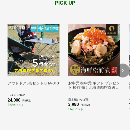
PICK UP
アウトドア5点セット LHA-010
お中元 御中元 ギフト プレゼン
ト 松前漬け 北海道箱館直送 海
鮮松前漬け 冷凍便 送料無料 帆
BRAND-NAVI
立貝 ほたて 数の子 砂糖 醤油
24,000
日本橋いなば園
ずわいがに ズワイガニ 蟹 する
円 (税込)
3,980
めいか 昆布 いくら醤油漬
222ポイント
円 (税込)
36ポイント