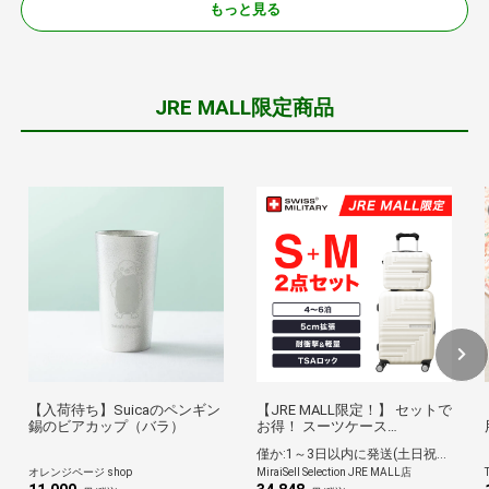
もっと見る
JRE MALL限定商品
【入荷待ち】Suicaのペンギン
【JRE MALL限定！】 セットで
錫のビアカップ（バラ）
お得！ スーツケース
GENESIS[ジェネシス] WHITE
僅か:1～3日以内に発送(土日祝除く)
Ｓサイズ(ミニケース/ショルダ
オレンジページ shop
MiraiSell Selection JRE MALL店
ーケース)＋Ｍサイズ キャリー