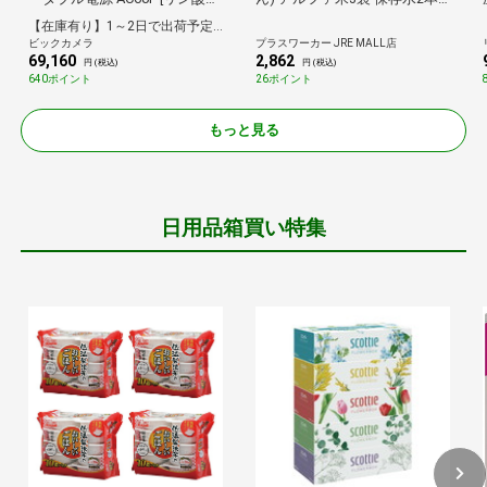
リチウムイオン電池 /7出力]
製造から5年保存 尾西食品 防
【在庫有り】1～2日で出荷予定(日付指定可)
災
ビックカメラ
プラスワーカー JRE MALL店
69,160
2,862
円 (税込)
円 (税込)
640ポイント
26ポイント
もっと見る
日用品箱買い特集