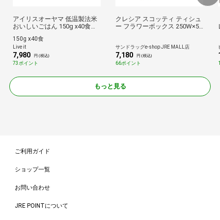
アイリスオーヤマ 低温製法米
クレシア スコッティ ティシュ
おいしいごはん 150g x40食セ
ー フラワーボックス 250W×5
ット レトルト食品 ご飯 パック
個【12個セット】
150g x40食
ごはん パックご飯 レンジ
Live it
サンドラッグe-shop JRE MALL店
7,980
7,180
円 (税込)
円 (税込)
73ポイント
66ポイント
もっと見る
ご利用ガイド
ショップ一覧
お問い合わせ
JRE POINTについて