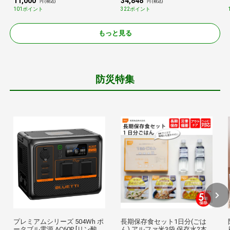
11,000
34,848
ケース キャリーオン 親子セッ
円 (税込)
円 (税込)
ト (SM-O314＋SM-O324)
101ポイント
322ポイント
もっと見る
防災特集
プレミアムシリーズ 504Wh ポ
長期保存食セット1日分(ごは
ータブル電源 AC60P [リン酸鉄
ん) アルファ米3袋 保存水2本