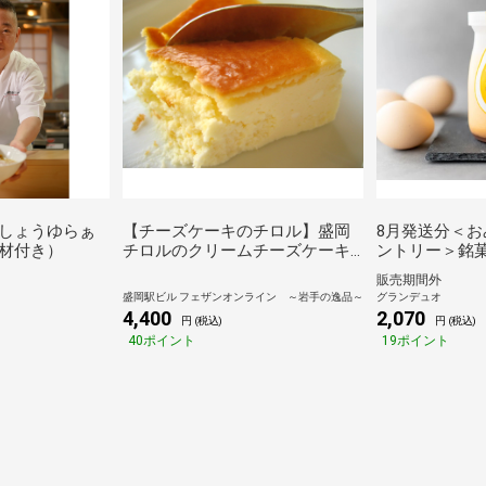
しょうゆらぁ
【チーズケーキのチロル】盛岡
8月発送分＜おみ
材付き）
チロルのクリームチーズケーキ5
ントリー＞銘
号
場】「~とろけ
販売期間外
ん プレーン
盛岡駅ビル フェザンオンライン ～岩手の逸品～
グランデュオ
＞鳥骨鶏卵使
4,400
2,070
円 (税込)
円 (税込)
40ポイント
19ポイント