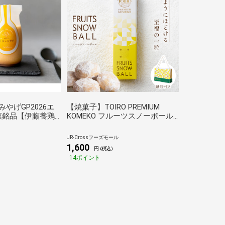
やげGP2026エ
【焼菓子】TOIRO PREMIUM
菓銘品【伊藤養鶏
KOMEKO フルーツスノーボール1
る~ とりっぷり
箱 紙袋付き 十日町産魚沼コシ
4本セット」＜冷蔵
ヒカリの米粉100％使用 フラ
JR-Crossフーズモール
用
ンス産発酵バター使用 ブールド
1,600
円 (税込)
ネージュ ポルボローネ 手土
14ポイント
産 お土産 プチギフト ホワイ
トデー