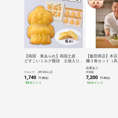
【両国 東あられ】両国土産
【飯田商店】本店
どすこいミルク饅頭 土俵入り
麺３食セット（具
（6個入）
在庫あり
テルミナ JRE MALL店
伊湘箱
1,740
7,200
円 (税込)
円 (税込)
88ポイント
66ポイント