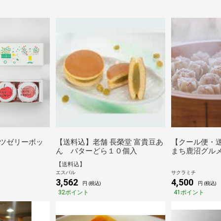
ツゼリーボッ
【送料込】老舗 長榮堂 富貴豆あ
【クール便・
ん バターどら１０個入
まち鹿沼グル
イ 2パックセ
【送料込】
エスパル
サクラミチ
3,562
4,500
円 (税込)
円 (税込)
32ポイント
41ポイント