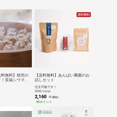
送料無料】焼売の
【送料無料】あんばい農園のお
メ！笑福シウマ
試しセット
ット
注文可能です！
PERIE Online
2,160
円 (税込)
40ポイント