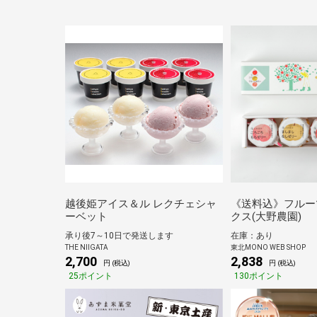
越後姫アイス＆ル レクチェシャ
《送料込》フルー
ーベット
クス(大野農園)
承り後7～10日で発送します
在庫：あり
THE NIIGATA
東北MONO WEB SHOP
2,700
2,838
円 (税込)
円 (税込)
25ポイント
130ポイント