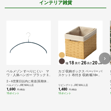
インテリア雑貨
ベルメゾン すべりにくい マ
カゴ 収納ボックス ペーパー バ
ワ・人体ハンガー ブラック 3
スケット 布付き 収納 幅18×奥
本セット
行26×高さ20cm （ 収納ケース
2～6営業日以内に発送(長期休暇除く)
小物収納 卓上 小物 卓上収納
ベルメゾン JRE MALL店
リビングート JRE MALL店
インナーボックス 棚上収納 ナ
1,690
1,480
チュラル かご 籠 カラーボック
円 (税込)
円 (税込)
ス 衣類収納 リビング収納 ）
15ポイント
13ポイント
【ベージュ】