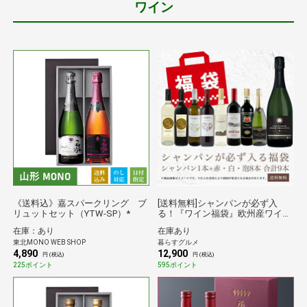
ワイン
《送料込》嘉スパークリング ブ
[送料無料]シャンパンが必ず入
リュットセット（YTW‐SP）*
る！『ワイン福袋』欧州産ワイン
赤・白・泡 9本入り[常温][3～4営
在庫：あり
在庫あり
業日以内に出荷][WT511]倉庫C
東北MONO WEB SHOP
暮らすグルメ
4,890
12,900
円 (税込)
円 (税込)
225ポイント
595ポイント