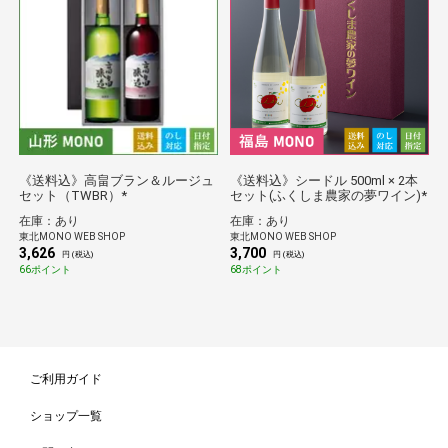
《送料込》高畠ブラン＆ルージュ
《送料込》シードル 500ml × 2本
セット（TWBR）*
セット(ふくしま農家の夢ワイン)*
在庫：あり
在庫：あり
東北MONO WEB SHOP
東北MONO WEB SHOP
3,626
3,700
円 (税込)
円 (税込)
66ポイント
68ポイント
ご利用ガイド
ショップ一覧