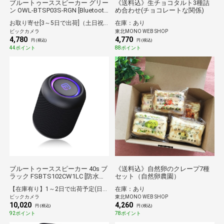
ブルートゥーススピーカー グリー
《送料込》生チョコタルト3種詰
ン OWL-BTSP03S-RGN [Bluetooth
め合わせ(チョコレートな関係)
対応]
お取り寄せ[3～5日で出荷]（土日祝を除く）
在庫：あり
ビックカメラ
東北MONO WEB SHOP
4,780
4,770
円 (税込)
円 (税込)
44ポイント
88ポイント
ブルートゥーススピーカー 40s ブ
《送料込》自然卵のクレープ7種
ラック FSBTS102CW1LC [防水
セット（自然卵農園）
/Bluetooth対応]
【在庫有り】1～2日で出荷予定(日付指定可)
在庫：あり
ビックカメラ
東北MONO WEB SHOP
10,020
4,260
円 (税込)
円 (税込)
92ポイント
78ポイント