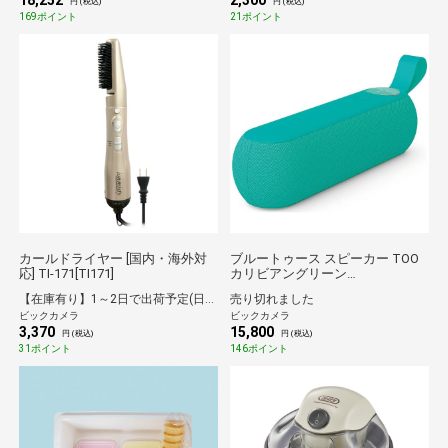
18,252
2,300
円 (税込)
円 (税込)
169ポイント
21ポイント
カールドライヤー [国内・海外対
ブルートゥース スピーカー TOO
応] TI-171[TI171]
カリビアングリーン
LG0020000JP3004 [Bluetooth対
【在庫有り】1～2日で出荷予定(日付指定可)
売り切れました
応]【処分品の為、外装不良による
ビックカメラ
ビックカメラ
返品・交換不可】
3,370
15,800
円 (税込)
円 (税込)
31ポイント
146ポイント