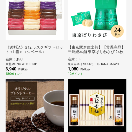
《送料込》S12.ラスクギフトセッ
【東京駅倉庫出荷】【常温商品】
ト＜L箱＞（シベール）
三州総本舗 東京ぱりわさび 24枚
入
在庫：あり
在庫：○
東北MONO WEB SHOP
東京みやげKIOSKモールHANAGATAYA
3,940
1,080
円 (税込)
円 (税込)
180ポイント
10ポイント