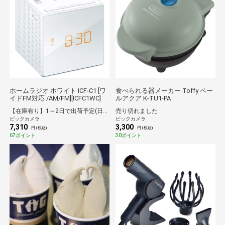
ホームラジオ ホワイト ICF-C1 [ワ
食べられる器メーカー Toffy ペー
イドFM対応 /AM/FM][ICFC1WC]
ルアクア K-TU1-PA
【在庫有り】1～2日で出荷予定(日付指定可)
売り切れました
ビックカメラ
ビックカメラ
7,310
3,300
円 (税込)
円 (税込)
67ポイント
30ポイント