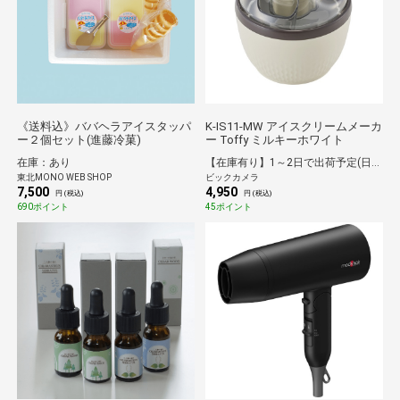
《送料込》ババヘラアイスタッパ
K-IS11-MW アイスクリームメーカ
ー２個セット(進藤冷菓)
ー Toffy ミルキーホワイト
在庫：あり
【在庫有り】1～2日で出荷予定(日付指定可)
東北MONO WEB SHOP
ビックカメラ
7,500
4,950
円 (税込)
円 (税込)
690ポイント
45ポイント