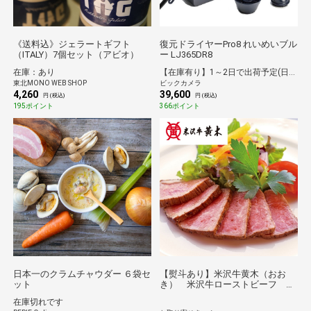
《送料込》ジェラートギフト
復元ドライヤーPro8 れいめいブル
（ITALY）7個セット（アビオ）
ー LJ365DR8
在庫：あり
【在庫有り】1～2日で出荷予定(日付指定可)
東北MONO WEB SHOP
ビックカメラ
4,260
39,600
円 (税込)
円 (税込)
195ポイント
366ポイント
日本一のクラムチャウダー ６袋セ
【熨斗あり】米沢牛黄木（おお
ット
き） 米沢牛ローストビーフ 送
料無料 【2026夏ギフト】
在庫切れです