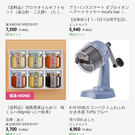
《送料込》アロマオイルギフトセ
アドバンススマート ダブルイオン
ット（金山杉・二人静）（たくみ
ヘアードライヤー mod’s hair（モ
まさの）*
ッズ・ヘア） ブラック
【在庫有り】1～2日で出荷予定(日付指定可)
MHD1246K
東北MONO WEB SHOP
ビックカメラ
7,300
5,940
円 (税込)
円 (税込)
67ポイント
55ポイント
《送料込》福島県産はちみつ 味
K-IS10-BLG コンパクトふわふわ
くらべ50g×6(ハニー松本)
かき氷器 Toffy ブルー
在庫：あり
売り切れました
東北MONO WEB SHOP
ビックカメラ
3,700
4,950
円 (税込)
円 (税込)
68ポイント
45ポイント