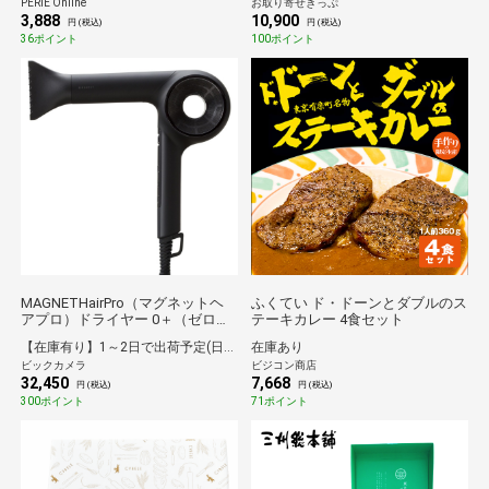
PERIE Online
お取り寄せきっぷ
3,888
10,900
円 (税込)
円 (税込)
36ポイント
100ポイント
MAGNETHairPro（マグネットヘ
ふくてい ド・ドーンとダブルのス
アプロ）ドライヤー 0＋（ゼロプ
テーキカレー 4食セット
ラス） ブラック HCDG07CB
【在庫有り】1～2日で出荷予定(日付指定可)
在庫あり
ビックカメラ
ビジコン商店
32,450
7,668
円 (税込)
円 (税込)
300ポイント
71ポイント