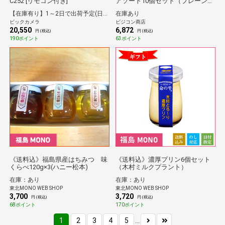
C252 [リモコン付き]
アソート10個セット（プレーン･
モカ･炭チョコ･抹茶･ジンジャー
【在庫有り】1～2日で出荷予定(日付指定可)
在庫あり
チャイ 各2個）
ビックカメラ
ビジコン商店
20,550
6,872
円 (税込)
円 (税込)
190ポイント
63ポイント
《送料込》福島県産はちみつ 味
《送料込》濃厚プリン6個セット
くらべ120g×3(ハニー松本)
（木村ミルクプラント）
在庫：あり
在庫：あり
東北MONO WEB SHOP
東北MONO WEB SHOP
3,700
3,720
円 (税込)
円 (税込)
68ポイント
170ポイント
1
2
3
4
5
...