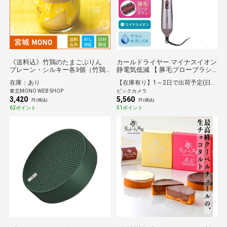
《送料込》竹鶏のたまごぷりん
カールドライヤー マイナスイオン
プレーン・シルキー各3個（竹鶏
静電気低減 【 豚毛ブローブラシ /
ファーム）
豚毛ロールブラシ 付 】 ブラシ4方
在庫：あり
【在庫有り】1～2日で出荷予定(日付指定可)
向調整可 冷温風 回転式コード ラ
東北MONO WEB SHOP
ビックカメラ
ク抜きプラグ ブラシ水洗い可 ブ
3,420
5,560
ロンズ ブロンズ TC530A-N
円 (税込)
円 (税込)
62ポイント
51ポイント