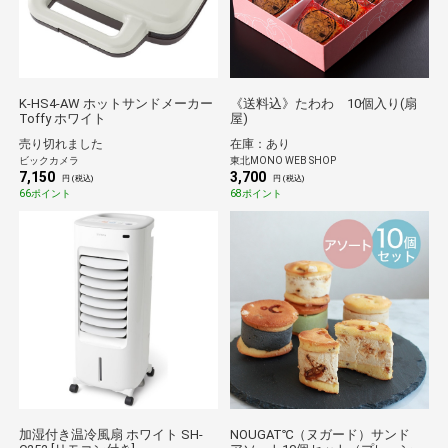
K-HS4-AW ホットサンドメーカー
《送料込》たわわ 10個入り(扇
Toffy ホワイト
屋)
売り切れました
在庫：あり
ビックカメラ
東北MONO WEB SHOP
7,150
3,700
円 (税込)
円 (税込)
66ポイント
68ポイント
加湿付き温冷風扇 ホワイト SH-
NOUGAT℃（ヌガード）サンド