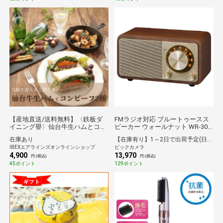
【産地直送/送料無料】〈鉄板ダ
FMラジオ対応 ブルートゥースス
イニング譽〉仙台牛生ハムとコン
ピーカー ウォールナット WR-301
ビーフ2種セット
[Bluetooth対応]
在庫あり
【在庫有り】1～2日で出荷予定(日付指定可)
IBEXエアラインズオンラインショップ
ビックカメラ
4,900
13,970
円 (税込)
円 (税込)
45ポイント
129ポイント