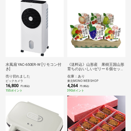
水風扇 YAC-650ER-W [リモコン付
《送料込》山形産 果樹王国山形
き]
育ちのおいしいゼリー６個セット
(蔵王ファクトリー)
売り切れました
在庫：あり
ビックカメラ
東北MONO WEB SHOP
16,800
4,264
円 (税込)
円 (税込)
155ポイント
390ポイント