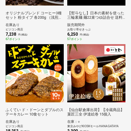
オリジナルブレンド コーヒー3種
【熨斗なし】日本の素材を使った
セット 粉タイプ 各200g （浅煎
三輪素麺 麺22束つゆ詰合せ 送料
り・深煎り・焦がし）
無料【2026夏ギフト】
在庫あり
販売期間外
ビジコン商店
お取り寄せきっぷ
7,238
6,250
円 (税込)
円 (税込)
67ポイント
57ポイント
ふくてい ド・ドーンとダブルのス
【仙台駅倉庫出荷】【冷蔵商品】
テーキカレー 10食セット
菓匠三全 伊達絵巻 15個入
在庫あり
在庫：○
ビジコン商店
東京みやげKIOSKモールHANAGATAYA