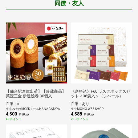
同僚・友人
【仙台駅倉庫出荷】【冷蔵商品】
《送料込》F60.ラスクボックスセ
菓匠三全 伊達絵巻 30個入
ット＜36袋入＞（シベール）
在庫：○
在庫：あり
東京みやげKIOSKモールHANAGATAYA
東北MONO WEB SHOP
4,500
4,588
円 (税込)
円 (税込)
41ポイント
210ポイント