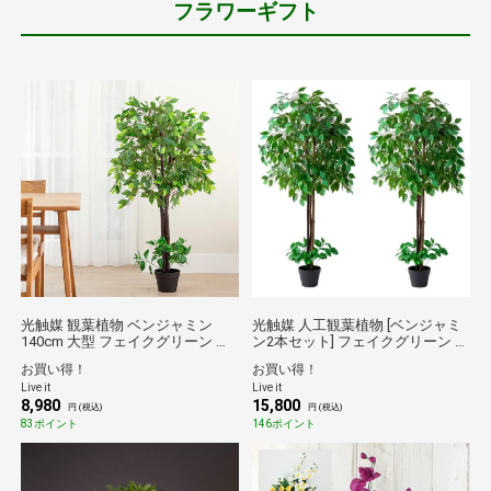
フラワーギフト
光触媒 観葉植物 ベンジャミン
光触媒 人工観葉植物 [ベンジャミ
140cm 大型 フェイクグリーン 人
ン2本セット] フェイクグリーン 大
工観葉植物 インテリアグリーン
型 インテリアグリーン 送料無料
お買い得！
お買い得！
造花 消臭 抗菌 空気清浄 天然木 枝
Live it
Live it
ぶり調節可能 水やり不要 枯れな
8,980
15,800
い JREポイント消化
円 (税込)
円 (税込)
83ポイント
146ポイント