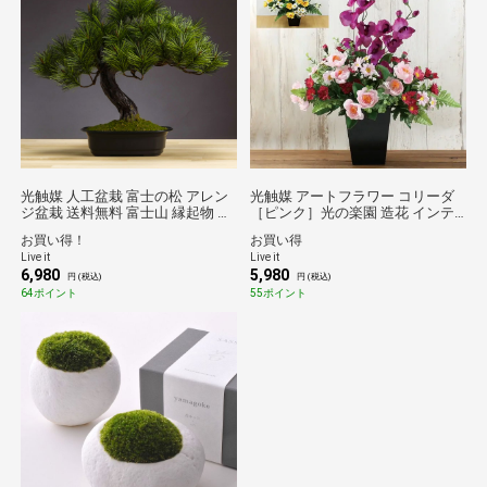
光触媒 人工盆栽 富士の松 アレン
光触媒 アートフラワー コリーダ
ジ盆栽 送料無料 富士山 縁起物 松
［ピンク］光の楽園 造花 インテ
盆栽 フェイクグリーン 抗菌 脱臭
リアグリーン 消臭 抗菌 空気清浄
お買い得！
お買い得
空気清浄 インテリア 玄関 床の間
フェイクフラワー 鉢付き 卓上 サ
Live it
Live it
お正月 飾り お祝い ギフト JREポ
イズ ギフト お祝い 母の日 敬老の
6,980
5,980
イント消化 華道家推薦 枯れない
日 景品 JREポイント消化
円 (税込)
円 (税込)
64ポイント
55ポイント