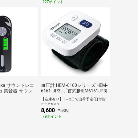
227ポイント
raka サウンドレコ
血圧計 HEM-6160シリーズ HEM-
カ 集音器 サウンド
6161-JP3 [手首式][HEM6161JP3]
C01
【在庫有り】1～2日で出荷予定(日付指定可)
ビックカメラ
8,600
)
円 (税込)
79ポイント