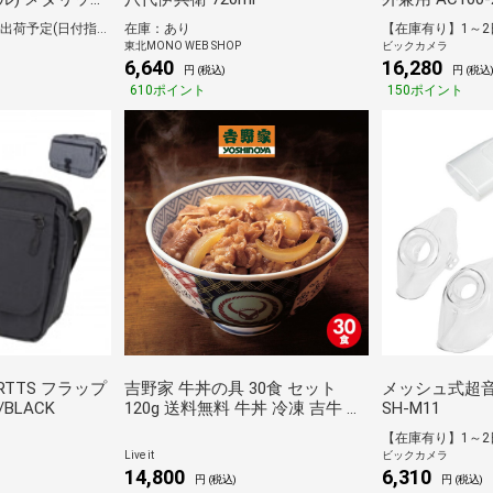
-BK [スマホ管
シルバー調
【在庫有り】1～2日で出荷予定(日付指定可)
在庫：あり
東北MONO WEB SHOP
ビックカメラ
6,640
16,280
円 (税込)
円 (税込
610ポイント
150ポイント
TTS フラップ
吉野家 牛丼の具 30食 セット
メッシュ式超
BLACK
120g 送料無料 牛丼 冷凍 吉牛 よ
SH-M11
しのや 大容量 業務用 超特盛 ま
とめ買い どんぶり 惣菜 おかず
Live it
ビックカメラ
時短 湯せん レンジ 簡単 お取り
14,800
6,310
円 (税込)
円 (税込)
寄せ JREポイント消化 備蓄 節約