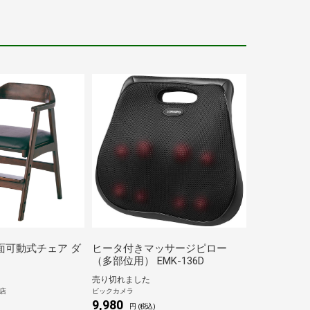
面可動式チェア ダ
ヒータ付きマッサージピロー
（多部位用） EMK-136D
売り切れました
L店
ビックカメラ
9,980
)
円 (税込)