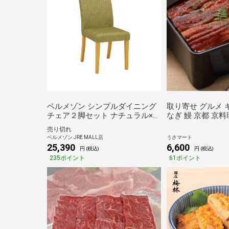
ベルメゾン シンプルダイニング
取り寄せ グルメ 
チェア２脚セット ナチュラル×グ
なぎ 鰻 京都 京
リーン
蒲焼セット 3袋
売り切れ
ベルメゾン JRE MALL店
うさマート
25,390
6,600
円 (税込)
円 (税込)
235ポイント
61ポイント