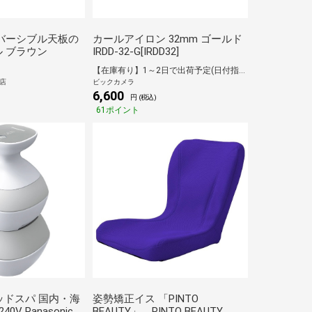
バーシブル天板の
カールアイロン 32mm ゴールド
 ブラウン
IRDD-32-G[IRDD32]
【在庫有り】1～2日で出荷予定(日付指定可)
L店
ビックカメラ
6,600
)
円 (税込)
61ポイント
 ヘッドスパ 国内・海
姿勢矯正イス 「PINTO
40V Panasonic
BEAUTY」 PINTO BEAUTY