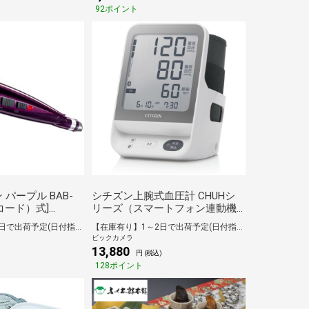
92ポイント
パープル BAB-
シチズン上腕式血圧計 CHUHシ
（コード）式]
リーズ（スマートフォン連動機
種） CHUH904C [上腕（カフ）
【在庫有り】1～2日で出荷予定(日付指定可)
【在庫有り】1～2日で出荷予定(日付指定可)
式]
ビックカメラ
13,880
)
円 (税込)
128ポイント