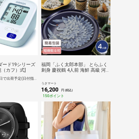
ダード19シリーズ
福岡「ふく太郎本部」 とらふく
[上腕（カフ）式]
刺身 慶祝鶴 4人前 海鮮 高級 河
豚 フグ ふぐ 刺身 さしみ 4人前
【在庫有り】1～2日で出荷予定(日付指定可)
うさマート
16,200
円 (税込)
150ポイント