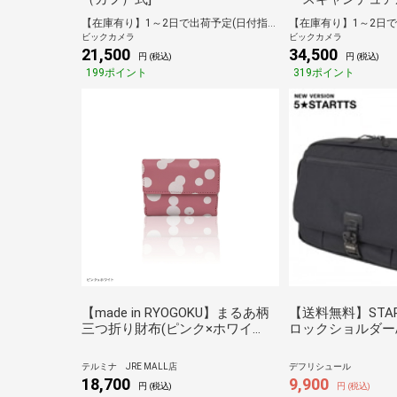
ブラック RD-915L
【在庫有り】1～2日で出荷予定(日付指定可)
理機能あり]
ビックカメラ
ビックカメラ
21,500
34,500
円 (税込)
円 (税込)
199ポイント
319ポイント
【made in RYOGOKU】まるあ柄
【送料無料】STAR
三つ折り財布(ピンク×ホワイ
ロックショルダー/
ト）
テルミナ JRE MALL店
デフリシュール
18,700
9,900
円 (税込)
円 (税込)