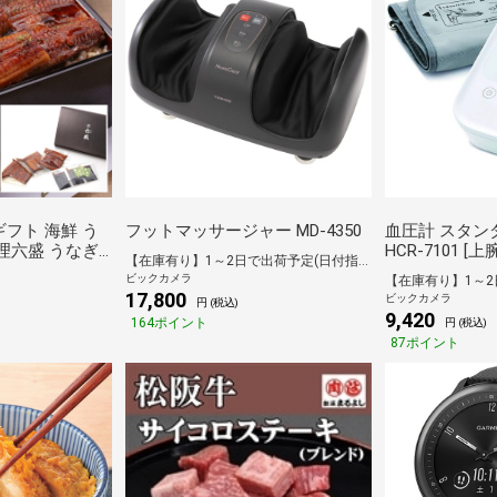
ギフト 海鮮 う
フットマッサージャー MD-4350
血圧計 スタン
料理六盛 うなぎ
HCR-7101 
【在庫有り】1～2日で出荷予定(日付指定可)
ビックカメラ
17,800
ビックカメラ
円 (税込)
9,420
164ポイント
円 (税込)
87ポイント