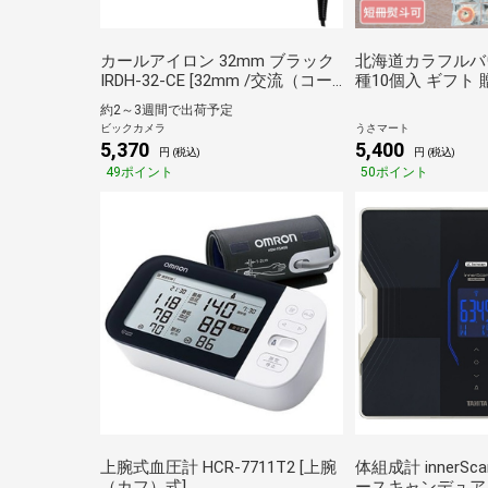
カールアイロン 32mm ブラック
北海道カラフルバ
IRDH-32-CE [32mm /交流（コー
種10個入 ギフト
ド）式][IRDH32]
グルメ バウム バ
約2～3週間で出荷予定
ビックカメラ
うさマート
5,370
5,400
円 (税込)
円 (税込)
49ポイント
50ポイント
上腕式血圧計 HCR-7711T2 [上腕
体組成計 innerSc
（カフ）式]
ースキャンデュア