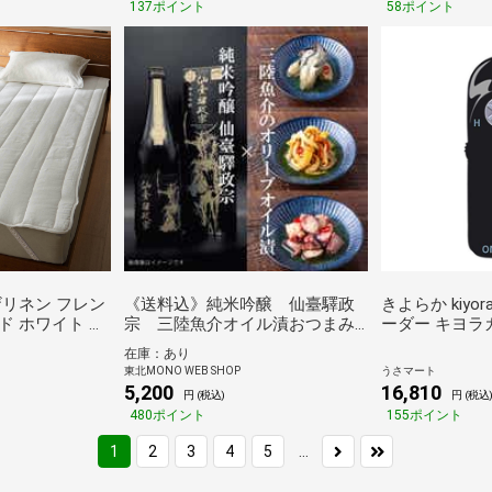
137ポイント
58ポイント
ザリネン フレン
《送料込》純米吟醸 仙臺驛政
きよらか kiyo
ド ホワイト シ
宗 三陸魚介オイル漬おつまみ
ーダー キヨラ
セット*
コレクター SD-
在庫：あり
東北MONO WEB SHOP
うさマート
5,200
16,810
円 (税込)
円 (税込
480ポイント
155ポイント
...
1
2
3
4
5