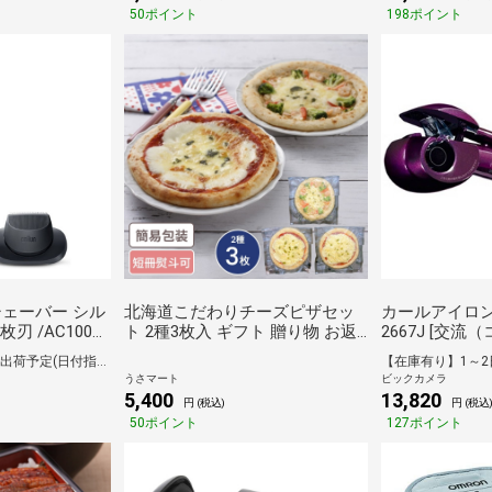
50ポイント
198ポイント
シェーバー シル
北海道こだわりチーズピザセッ
カールアイロン 
3枚刃 /AC100V-
ト 2種3枚入 ギフト 贈り物 お返
2667J [交流
し グルメ ピザ ぴざ セット 北海
[BAB2667J]
【在庫有り】1～2日で出荷予定(日付指定可)
道
うさマート
ビックカメラ
5,400
13,820
円 (税込)
円 (税込
50ポイント
127ポイント