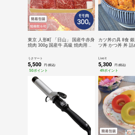
東京 人形町 「日山」 国産牛赤身
カツ丼の具 8食 銀
焼肉 300g 国産牛 高級 焼肉用 詰
ツ丼 かつ丼 丼 
合せ セット 赤身 ギフト
食品 送料無料 老
門店 どんぶり お
うさマート
Live it
調理 電子レンジ 簡
5,500
5,300
円 (税込)
円 (税込)
ト消化 お取り寄せ
50ポイント
49ポイント