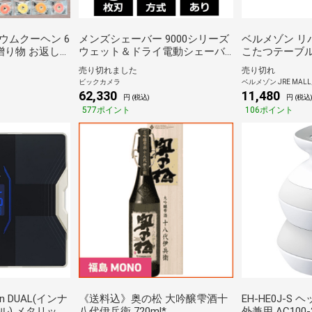
ウムクーヘン 6
メンズシェーバー 9000シリーズ
ベルメゾン リ
 贈り物 お返し
ウェット＆ドライ電動シェーバ
こたつテーブル
ーム セット
ー アイスブルー S9982/54 [回転
売り切れました
売り切れ
刃 /AC100V-240V]
ビックカメラ
ベルメゾン JRE MAL
62,330
11,480
円 (税込)
円 (税込
577ポイント
106ポイント
an DUAL(インナ
《送料込》奥の松 大吟醸雫酒十
EH-HE0J-S
ル) メタリック
八代伊兵衛 720ml*
外兼用 AC100-2