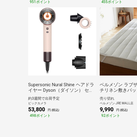
951ポイント
455ポイント
Supersonic Nural Shine ヘアドラ
ベルメゾン ラブ
イヤー Dyson（ダイソン） セラ
チリネン敷きパッ
ミックピンク HD16VLP
ングル
約3週間で出荷予定
売り切れ
ビックカメラ
ベルメゾン JRE MALL店
53,800
9,990
円 (税込)
円 (税込)
498ポイント
92ポイント