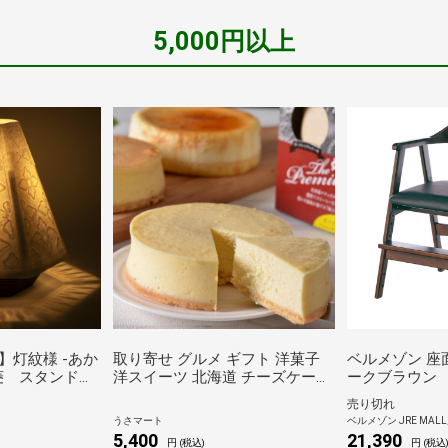
5,000円以上
】灯紋様 -あか
取り寄せ グルメ ギフト 洋菓子
ベルメゾン 座
菱 スタンドラ
洋スイーツ 北海道 チーズケーキ
ークブラウン
セット 3個入
売り切れ
うさマート
ベルメゾン JRE MAL
5,400
21,390
円 (税込)
円 (税込