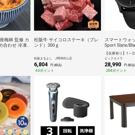
座梅林 監修 カ
松阪牛 サイコロステーキ（ブレ
スマートウォッチ 
詰め合わせ 冷凍
ンド）300ｇ
Sport Slate/Bl
舗 とんかつ 専
かず 惣菜 時短
松阪まるよし JREMALL店
ビックカメラ
単 JREポイン
6,804
28,990
円 (税込)
円 (税込
 ギフト 豚肉
63ポイント
268ポイント