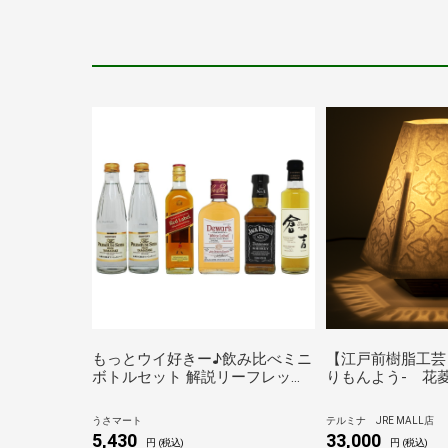
もっとウイ好きー♪飲み比べミニ
【江戸前樹脂工芸
ボトルセット 解説リーフレット
りもんよう- 花
付き 父の日 ギフト 2023 プレゼ
イト
ント 洋酒 リキュール
うさマート
テルミナ JRE MALL店
5,430
33,000
円 (税込)
円 (税込)