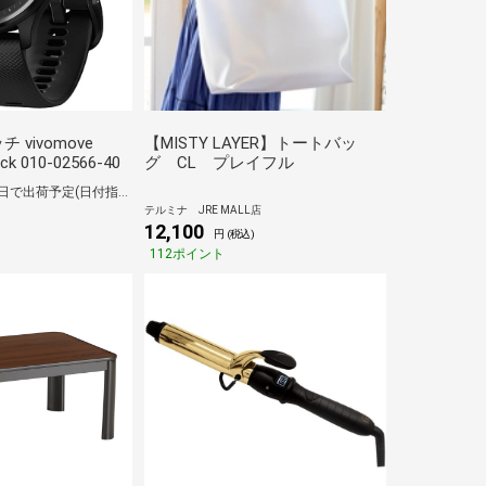
vivomove
【MISTY LAYER】トートバッ
ack 010-02566-40
グ CL プレイフル
【在庫有り】1～2日で出荷予定(日付指定可)
テルミナ JRE MALL店
12,100
)
円 (税込)
112ポイント