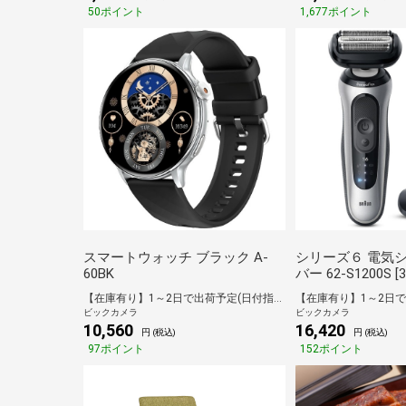
50ポイント
1,677ポイント
スマートウォッチ ブラック A-
シリーズ６ 電気
60BK
バー 62-S1200S [
240V]
【在庫有り】1～2日で出荷予定(日付指定可)
ビックカメラ
ビックカメラ
10,560
16,420
円 (税込)
円 (税込)
97ポイント
152ポイント