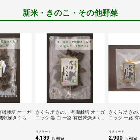
新米・きのこ・その他野菜
有機栽培 オーガ
きくらげ きのこ 有機栽培 オーガ
きくらげ きの
有機乾燥きくらげ
ニック 黒 白 一路 有機乾燥きく
ニック 一路 
らげ 黒20g 7袋入
白・黒各20g 
うさマート
うさマート
4,139
2,900
円 (税込)
円 (税込)