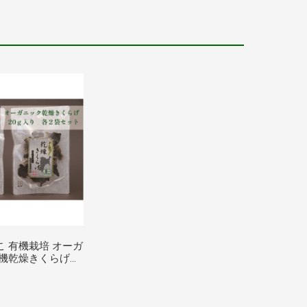
こ 有機栽培 オーガ
有機乾燥きくらげ
計4袋セット