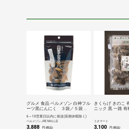
グルメ 食品 ベルメゾン 白神フル
きくらげ きのこ 
ーツ黒にんにく ３袋／５袋 ３
ニック 黒 一路 
点セット
黒100g
6～10営業日以内に発送(長期休暇除く)
ベルメゾン JRE MALL店
うさマート
3,888
3,100
円 (税込)
円 (税込)