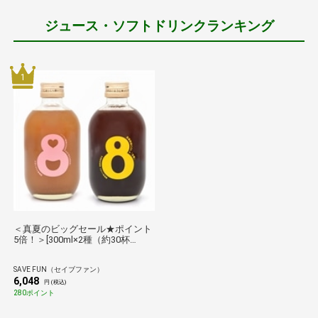
ジュース・ソフトドリンクランキング
1
＜真夏のビッグセール★ポイント
5倍！＞[300ml×2種（約30杯
分）]8cco 薬膳醗酵コーラ「覚
醒」／ハーブ入り醗酵ジンジャー
SAVE FUN（セイブファン）
エール「恋する爽快感」送料無料
6,048
／熨斗対応可 クラフトコーラ 中
円 (税込)
元 歳暮
280ポイント