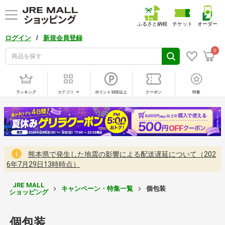
ふるさと納税
チケット
オーダー
/
ログイン
新規会員登録
0
ランキング
カテゴリ
ポイント10倍以上
クーポン
特集
熊本県で発生した地震の影響による配送遅延について（202
6年7月29日13時時点）
JRE MALL
キャンペーン・特集一覧
個包装
ショッピング
個包装