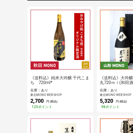
《送料込》純米大吟醸 千代こま
《送料込》大吟
ち 720ml*
丸720ｍｌ(和田酒
在庫：あり
在庫：あり
東北MONO WEB SHOP
東北MONO WEB SHOP
2,700
5,320
円 (税込)
円 (税込)
125ポイント
98ポイント