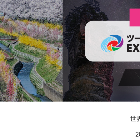
リ
ズ
ムE
XPO
ジ
ャ
パ
ン2
024
世