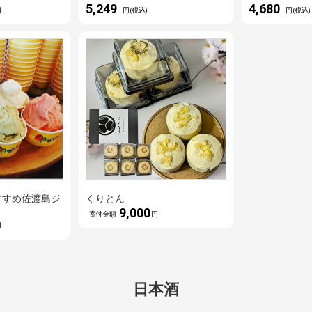
5,249
4,680
円
円(税込)
円(税込)
すすめ佐渡島ジ
くりとん
9,000
寄付金額
円
円
日本酒