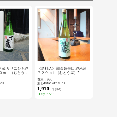
ノ蔵 ササニシキ純
《送料込》鳳陽 超辛口 純米酒
２０ｍｌ（むとう
７２０ｍｌ（むとう屋）*
在庫：あり
HOP
東北MONO WEB SHOP
1,910
)
円 (税込)
17ポイント