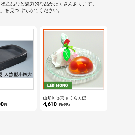
た物産品など魅力的な品がたくさんあります。
」を見つけてみてください。
山形旬香菓 さくらんぼ
00
4,610
円
円(税込)