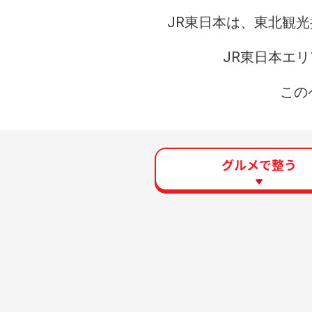
JR東日本は、東北観
JR東日本エ
この
グルメで
整う