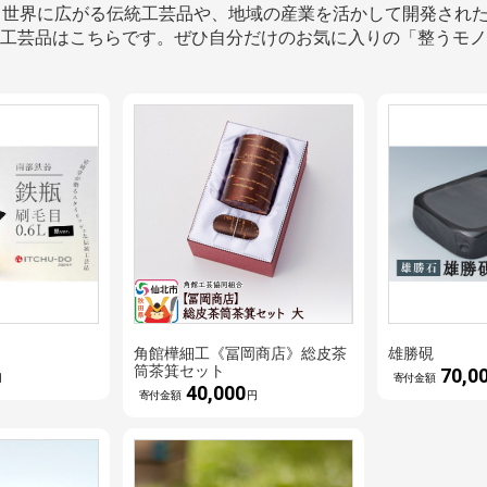
き世界に広がる伝統工芸品や、地域の産業を活かして開発され
工芸品はこちらです。ぜひ自分だけのお気に入りの「整うモノ
】
角館樺細工《冨岡商店》総皮茶
雄勝硯
筒茶箕セット
70,0
円
寄付金額
40,000
寄付金額
円