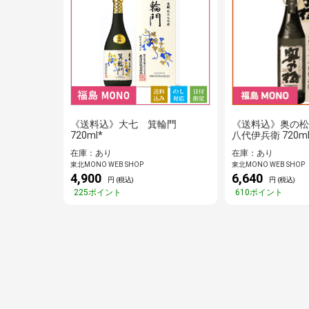
《送料込》大七 箕輪門
《送料込》奥の松
720ml*
八代伊兵衛 720ml
在庫：あり
在庫：あり
東北MONO WEB SHOP
東北MONO WEB SHOP
4,900
6,640
円 (税込)
円 (税込)
225ポイント
610ポイント