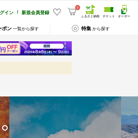
0
/
グイン
新規会員登録
ふるさと納税
チケット
オーダー
ーポン
特集
一覧から探す
から探す