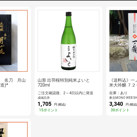
醸 名刀 月山
山形 出羽桜特別純米よいと
《送料込》一
造)*
720ml
米大吟醸 ７
屋）*
ご注文確認後、2～4日以内に発送
在庫：あり
成城石井
東北MONO WEB S
1,705
3,340
円 (税込)
円 (税込
15ポイント
30ポイント