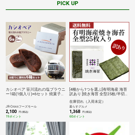
PICK UP
カシオペア 笹川流れの塩ブラウニ
[4種から1つを選ぶ]有明海産 海苔
ー1箱(1個入り)×6セット 焼菓子
訳あり [焼き海苔 全型25枚/半切40
寝台特急 団体臨時専用列車 鉄道
枚/味付海苔 8切160枚/一番摘み
在庫切れ（入荷未定）
電車 カシオペア紀行 個包装
全型20枚から1種] [送料無料]［メ
JR-Crossフーズモール
暮らすグルメ
チョコ ブラウニー 洋菓子 お
ール便（代引不可）］【4～5営業
2,100
1,368
取り寄せグルメ 挨拶 御礼
日以内に出荷】
円 (税込)
円 (税込)
お菓子 お祝い
19ポイント
60ポイント