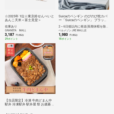
☆2025年 1位☆東京鈴せんべいと
Suicaのペンギン のびのび枕カバ
あんこ天米＜富士見堂＞
ー「Suicaのペンギン」 ブラック
×オフホワイトベルメゾン
在庫あり
2～6日後以内に発送(長期休暇を除く)
GRANSTA MALL
ベルメゾン JRE MALL店
3,187
1,980
円 (税込)
円 (税込)
29ポイント
18ポイント
【当店限定】冷凍 牛肉どまん中
駅弁 冷凍駅弁 駅弁屋 祭 お歳暮 お
取り寄せグルメ 人気駅弁 時短 旅
行気分 当店の他の冷凍駅弁（セッ