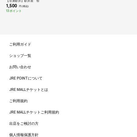
【冷凍駅弁】駅弁屋 祭
ト商品含む）とあわせて 6,980円
1,500
（税込）以上のご注文で送料無料
円 (税込)
13ポイント
ご利用ガイド
ショップ一覧
お問い合わせ
JRE POINTについて
JRE MALLチケットとは
ご利用規約
JRE MALLチケットご利用規約
出店をご検討の方
個人情報保護方針