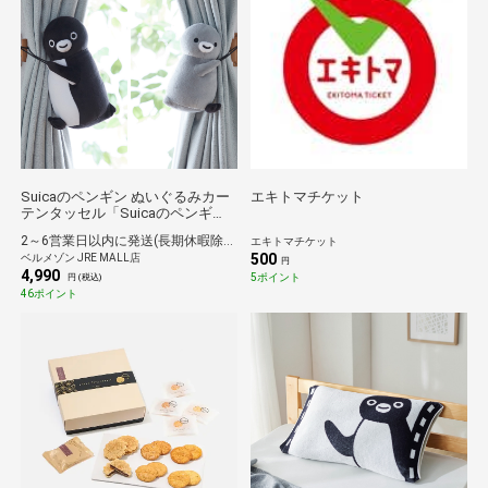
Suicaのペンギン ぬいぐるみカー
エキトマチケット
テンタッセル「Suicaのペンギ
ン」ベルメゾン
2～6営業日以内に発送(長期休暇除く)
エキトマチケット
500
ベルメゾン JRE MALL店
円
4,990
5ポイント
円 (税込)
46ポイント