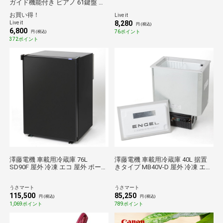
ガイド機能付き ピアノ 61鍵盤 音
色200種類 60曲収録 楽譜スタンド
お買い得！
Live it
マイク付き
8,280
Live it
円 (税込)
6,800
76ポイント
円 (税込)
372ポイント
澤藤電機 車載用冷蔵庫 76L
澤藤電機 車載用冷蔵庫 40L 据置
SD90F 屋外 冷凍 エコ 屋外 ポータ
きタイプ MB40V-D 屋外 冷凍 エコ
ブル 防災
屋外 ポータブル 防災
うさマート
うさマート
115,500
85,250
円 (税込)
円 (税込)
1,069ポイント
789ポイント