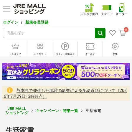
ふるさと納税
チケット
オーダー
/
ログイン
新規会員登録
0
ランキング
カテゴリ
ポイント10倍以上
クーポン
特集
熊本県で発生した地震の影響による配送遅延について（202
6年7月29日13時時点）
JRE MALL
キャンペーン・特集一覧
生活家電
ショッピング
生活家電