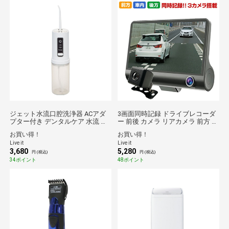
ジェット水流口腔洗浄器 ACアダ
3画面同時記録 ドライブレコーダ
プター付き デンタルケア 水流 歯
ー 前後 カメラ リアカメラ 前方 後
磨き 高圧 口内洗浄器 口腔洗浄器
方 車内撮影 音声録音 衝撃感知セ
お買い得！
お買い得！
口腔洗浄機 ウォーターフロス 水
ンサー 自動録画 夜間撮影
Live it
Live it
圧 デンタルフロス 歯間 歯垢 除去
3,680
5,280
歯垢洗浄 歯垢除去 歯周病予防 歯
円 (税込)
円 (税込)
間ブラシ 水流洗浄機 歯周ポケッ
34ポイント
48ポイント
ト