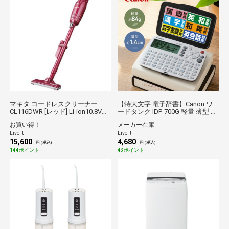
マキタ コードレスクリーナー
【特大文字 電子辞書】Canon ワ
CL116DWR [レッド] Li-ion10.8Vバ
ードタンク IDP-700G 軽量 薄型 見
ッテリ内蔵式 充電式 スティック
やすい 初心者 海外旅行 国語 英和
お買い得！
メーカー在庫
クリーナー 掃除機 送料無料
和英 漢字 四字熟語 英会話 6コン
Live it
Live it
テンツ 電卓 正規品 1年間保証 中
15,600
4,680
学生 高校生 受験生 大学生
円 (税込)
円 (税込)
144ポイント
43ポイント