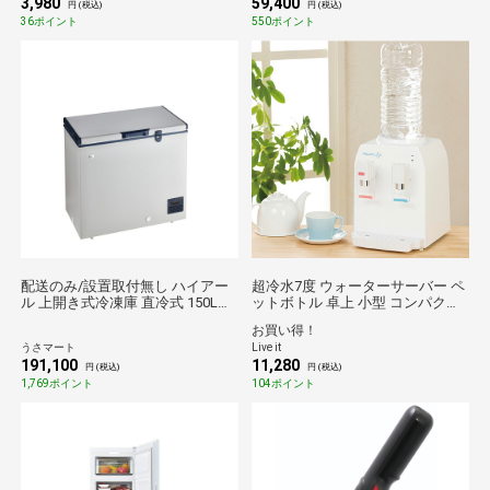
3,980
59,400
災グッズ 非常用ライト
円 (税込)
円 (税込)
36ポイント
550ポイント
配送のみ/設置取付無し ハイアー
超冷水7度 ウォーターサーバー ペ
ル 上開き式冷凍庫 直冷式 150L
ットボトル 卓上 小型 コンパクト
JF-TMNC150A 冷凍庫 白 上開き
冷水 温水 コンパクトウォーター
お買い得！
超低温 シンプル 多機能 鍵付き ス
サーバー AQUACUBE2 アクアキュ
うさマート
Live it
マート
ーブ2 送料無料
191,100
11,280
円 (税込)
円 (税込)
1,769ポイント
104ポイント