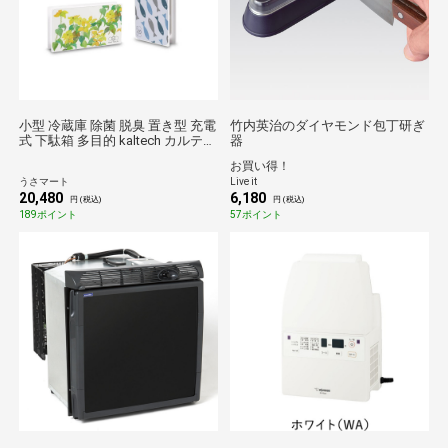
小型 冷蔵庫 除菌 脱臭 置き型 充電
竹内英治のダイヤモンド包丁研ぎ
式 下駄箱 多目的 kaltech カルテッ
器
ク マルチフレッシュエアー KL-
お買い得！
G01 家電
うさマート
Live it
20,480
6,180
円 (税込)
円 (税込)
189ポイント
57ポイント