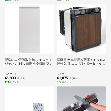
109ポイント
69ポイント
配送のみ/設置取付無し エスケイ
澤藤電機 車載用冷蔵庫 40L SB47F
ジャパン 141L 前開き冷凍庫 ファ
屋外 冷凍 エコ 屋外 ポータブル 防
ン式 SFM-A114NF 電化製品 キッ
災 新生活応援 キャンプ用品 人気
チン家電 白物家電 冷蔵 冷凍 一般
家電
うさマート
うさマート
家庭 前開き 右開き SKJ 家電
45,800
61,875
円 (税込)
円 (税込)
424ポイント
572ポイント