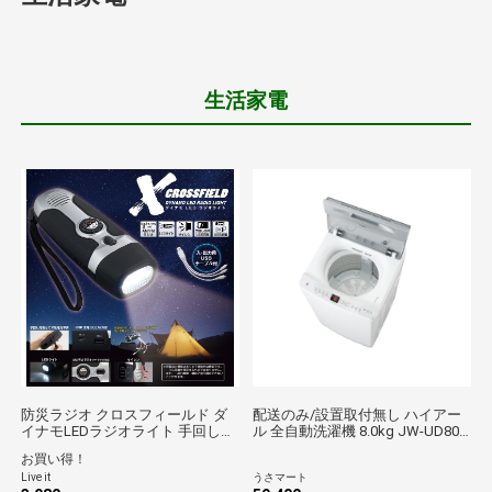
生活家電
防災ラジオ クロスフィールド ダ
配送のみ/設置取付無し ハイアー
イナモLEDラジオライト 手回しラ
ル 全自動洗濯機 8.0kg JW-UD80A
ジオライト 手回し充電 USB充電
家電 洗濯機 全自動 低騒音 一人暮
お買い得！
スマートフォン充電 ワイドFM対
らし インテリア 多機能
Live it
うさマート
応 ラジオ 懐中電灯 LEDライト 防