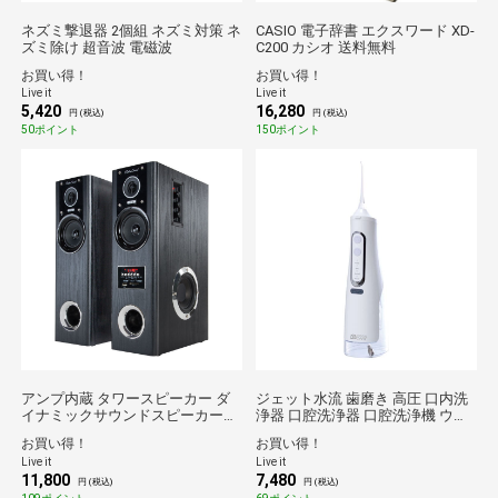
ネズミ撃退器 2個組 ネズミ対策 ネ
CASIO 電子辞書 エクスワード XD-
ズミ除け 超音波 電磁波
C200 カシオ 送料無料
お買い得！
お買い得！
Live it
Live it
5,420
16,280
円 (税込)
円 (税込)
50ポイント
150ポイント
アンプ内蔵 タワースピーカー ダ
ジェット水流 歯磨き 高圧 口内洗
イナミックサウンドスピーカー
浄器 口腔洗浄器 口腔洗浄機 ウォ
CHINE-SOUND シネ・サウンド リ
ーターフロス 水圧 デンタルフロ
お買い得！
お買い得！
ビング スピーカー メディアプレ
ス 歯間 歯垢 除去 歯垢洗浄 歯垢除
Live it
Live it
ーヤー搭載 コントローラー付き
去 歯周病予防 防水仕様 送料無料
11,800
7,480
円 (税込)
円 (税込)