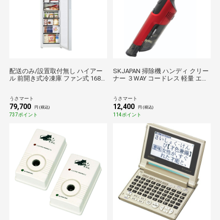
配送のみ/設置取付無し ハイアー
SKJAPAN 掃除機 ハンディ クリー
ル 前開き式冷凍庫 ファン式 168L
ナー ３WAY コードレス 軽量 エス
JF-NUF168B 冷凍庫 白 前開き ス
ケイジャパン 充電式スティックク
リム シンプル 多機能 急冷凍 ファ
リーナー SJM-SK002S 家電
うさマート
うさマート
ミリー
79,700
12,400
円 (税込)
円 (税込)
737ポイント
114ポイント