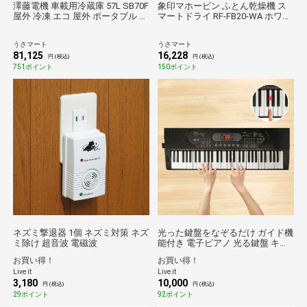
澤藤電機 車載用冷蔵庫 57L SB70F
象印マホービン ふとん乾燥機 ス
屋外 冷凍 エコ 屋外 ポータブル 防
マートドライ RF-FB20-WA ホワイ
災
ト 布団乾燥機 温風 送風 防ダニ 防
菌 時短 コンパクト 折りたたみ パ
うさマート
うさマート
ワフル 静音
81,125
16,228
円 (税込)
円 (税込)
751ポイント
150ポイント
ネズミ撃退器 1個 ネズミ対策 ネズ
光った鍵盤をなぞるだけ ガイド機
ミ除け 超音波 電磁波
能付き 電子ピアノ 光る鍵盤 キー
ボード 鍵盤 光る ピアノ 脳トレ 練
お買い得！
お買い得！
習 デモ曲内蔵 1年間保証
Live it
Live it
3,180
10,000
円 (税込)
円 (税込)
29ポイント
92ポイント