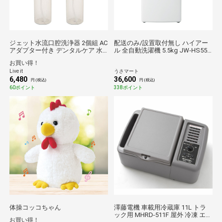
ジェット水流口腔洗浄器 2個組 AC
配送のみ/設置取付無し ハイアー
アダプター付き デンタルケア 水
ル 全自動洗濯機 5.5kg JW-HS55C
流 歯磨き 高圧 口内洗浄器 口腔洗
洗濯機 全自動 多機能 シンプル イ
お買い得！
浄器 口腔洗浄機 ウォーターフロ
ンテリア 低騒音 一人暮らし
Live it
うさマート
ス 水圧 デンタルフロス 歯間 歯垢
6,480
36,600
除去 歯垢洗浄 歯垢除去 歯周病予
円 (税込)
円 (税込)
防 歯間ブラシ 水流洗浄機 歯周ポ
60ポイント
338ポイント
ケット
体操コッコちゃん
澤藤電機 車載用冷蔵庫 11L トラ
ック用 MHRD-511F 屋外 冷凍 エコ
お買い得！