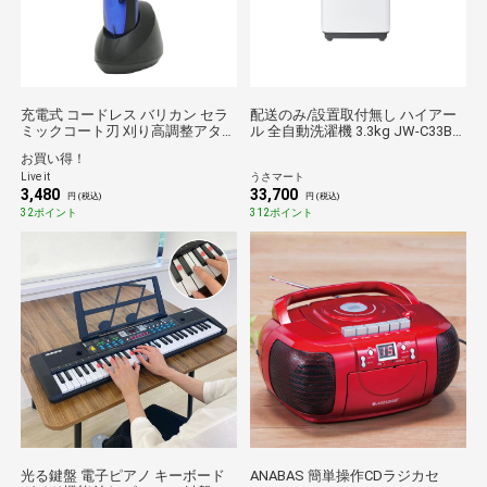
充電式 コードレス バリカン セラ
配送のみ/設置取付無し ハイアー
ミックコート刃 刈り高調整アタッ
ル 全自動洗濯機 3.3kg JW-C33B
チメント付き 送料無料
家電 洗濯機 全自動 小型 超小型 低
お買い得！
騒音 一人暮らし シンプル
Live it
うさマート
3,480
33,700
円 (税込)
円 (税込)
32ポイント
312ポイント
光る鍵盤 電子ピアノ キーボード
ANABAS 簡単操作CDラジカセ