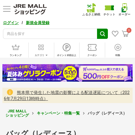
ふるさと納税
チケット
オーダー
/
ログイン
新規会員登録
0
ランキング
カテゴリ
ポイント10倍以上
クーポン
特集
熊本県で発生した地震の影響による配送遅延について（202
6年7月29日13時時点）
JRE MALL
キャンペーン・特集一覧
バッグ（レディース）
ショッピング
バッグ（レディース）