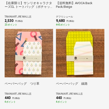
【在庫限り】サンリオキャラクタ
【送料無料】AVOCA Back
ーズCL トートバッグ（ポチャッ
Pack/Beige
コ）
TRAINIART JRE MALL店
デフリシュール
2,530
9,680
円 (税込)
円 (税込)
23ポイント
445ポイント
ペーパーバッグ つり革
ペーパーバッグ 線路
TRAINIART JRE MALL店
TRAINIART JRE MALL店
440
440
円 (税込)
円 (税込)
4ポイント
4ポイント