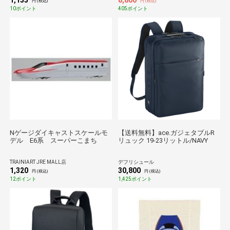
1,155
8,800
円 (税込)
円 (税込)
10ポイント
405ポイント
Nゲージダイキャストスケールモ
【送料無料】ace.ガジェタブルR
デル E6系 スーパーこまち
リュック 19-23リットル/NAVY
TRAINIART JRE MALL店
デフリシュール
1,320
30,800
円 (税込)
円 (税込)
12ポイント
1,425ポイント