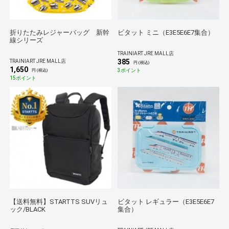
折りたたみレジャーバッグ 新幹
ビタット ミニ（E3E5E6E7集合）
線シリーズ
TRAINIART JRE MALL店
385
TRAINIART JRE MALL店
円 (税込)
1,650
3ポイント
円 (税込)
15ポイント
【送料無料】STARTTS SUVリュ
ビタット レギュラー（E3E5E6E7
ック/BLACK
集合）