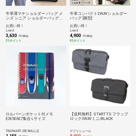
牛革薄マチショルダー バッグ メ
牛革コンパクト2WAYショルダー
ンズ シニア ショルダーバッグ 肩
バッグ [横型]
掛け 鞄 革 レザー 黒 ブラック 旅
お買い得！
お買い得！
行 散歩 ウォーキング
Live it
Live it
3,630
4,900
円 (税込)
円 (税込)
33ポイント
45ポイント
ロルバーンポケット付メモ
【送料無料】STARTTS フラップ
E3E5E6E7集合 Lサイズ
ロック3WAYミニ/BLACK
TRAINIART JRE MALL店
デフリシュール