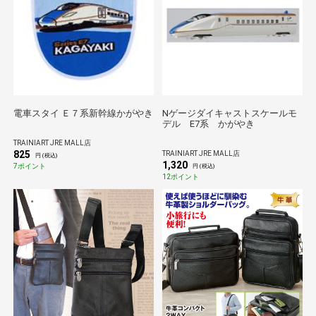
電車スタイ Ｅ７系新幹線かがやき
Nゲージダイキャストスケールモ
デル E7系 かがやき
TRAINIART JRE MALL店
825
TRAINIART JRE MALL店
円 (税込)
1,320
7ポイント
円 (税込)
12ポイント