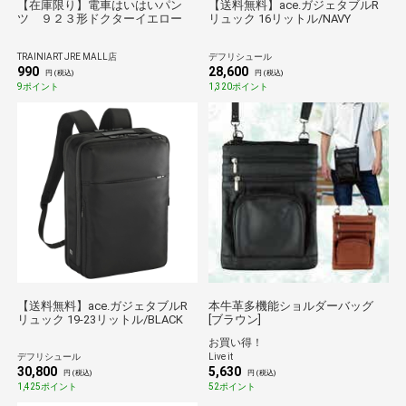
【在庫限り】電車はいはいパン
【送料無料】ace.ガジェタブルR
ツ ９２３形ドクターイエロー
リュック 16リットル/NAVY
TRAINIART JRE MALL店
デフリシュール
990
28,600
円 (税込)
円 (税込)
9ポイント
1,320ポイント
【送料無料】ace.ガジェタブルR
本牛革多機能ショルダーバッグ
リュック 19-23リットル/BLACK
[ブラウン]
お買い得！
デフリシュール
Live it
30,800
5,630
円 (税込)
円 (税込)
1,425ポイント
52ポイント