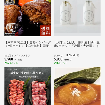
【六本木 格之進】金格ハンバーグ
【お米とごはん 隅田屋】隅田屋
（5個セット）【送料無料】国産
米2点セット「吟撰・大吟撰」（6
牛 白金豚 冷凍 ギフト
合900g×2） 箱入り
格之進オンラインストア
テルミナ JRE MALL店
3,980
5,800
円 (税込)
円 (税込)
216ポイント
291ポイント