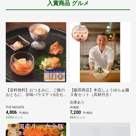
入賞商品 グルメ
【送料無料】おつまみに、ご飯の
【飯田商店】本店しょうゆらぁ麺
おともに、珍味バラエティ6点セ
３食セット（具材付き）
ット
在庫あり
THE NIIGATA
伊湘箱
4,806
7,200
円 (税込)
円 (税込)
220ポイント
66ポイント