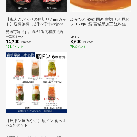
【職人こだわりの厚切り7mmカッ
ふかひれ 姿煮 国産 吉切サメ 尾ヒ
ト】送料無料!! 成牛&仔牛の食べ
レ 150g×5袋 宮城県加工 送料無料
比べセット はらからの逸品 牛タ
高級 中華 スープ ギフト JREポイ
発送可能です。通常1週間程度で納品となります。
ン 1.0kg 秘伝の塩味職人仕込み
ント消化 自分へのご褒美 贈り物
一二三まーと
Live it
【2021JRE MALLセレクション人
贈答 常備 お取り寄せ グルメ 贅沢
14,200
8,600
気ランキング1位】 （選べるサイ
プリプリ 食感
円 (税込)
円 (税込)
ズ 300g,500g,1kg,1.5kg）
131ポイント
79ポイント
【瓶ドン屋みやこ】瓶ドン 食べ比
べ6本セット