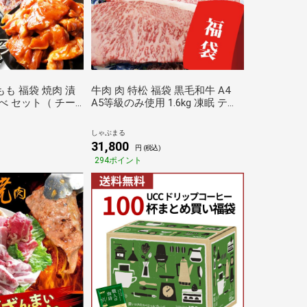
も 福袋 焼肉 漬
牛肉 肉 特松 福袋 黒毛和牛 A4
べ セット（ チー
A5等級のみ使用 1.6kg 凍眠 テク
照り焼き 塩麹 ）
ニカン 肉の福袋 3種 超豪華福袋
) しゃぶまる
セット お歳暮 クリスマス ギフト
しゃぶまる
食品 お祝い しゃぶまる
31,800
円 (税込)
294ポイント