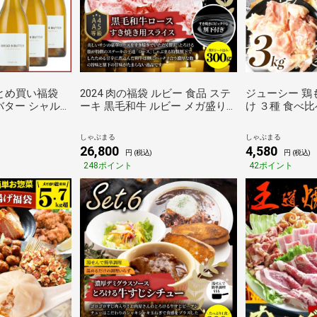
まとめ買い福袋
2024 肉の福袋 ルビー 食品 ステ
ジューシー 鶏も
バター シャルド
ーキ 黒毛和牛 ルビー メガ盛り
け ３種 食べ比
セット［常温］【3
総重量1.93kg（8種 食べ比べ）完
ズダッカルビ 
荷】[W] アメ
全赤字の肉袋 福袋 牛肉 焼肉ステ
3kg (500g×6
しゃぶまる
しゃぶまる
ーキ プレゼント しゃぶまる
26,800
4,580
円 (税込)
円 (税込)
以内に出荷][W]
248ポイント
42ポイント