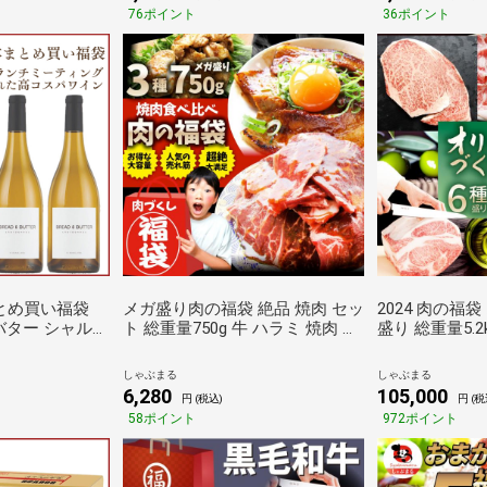
76ポイント
36ポイント
まとめ買い福袋
メガ盛り肉の福袋 絶品 焼肉 セッ
2024 肉の福
バター シャルド
ト 総重量750g 牛 ハラミ 焼肉 ＆
盛り 総重量5.2
セット［常温］【3
豚味噌 カルビ 焼肉 牛肉 焼くだ
べ ） 福袋 黒
荷】[W]アメ
け＆レンジで簡単調理 しゃぶま
テーキ ギフト お
しゃぶまる
しゃぶまる
る
等級 しゃぶま
6,280
105,000
円 (税込)
円 (税
58ポイント
972ポイント