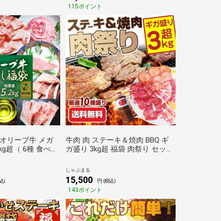
まる
115ポイント
袋 オリーブ牛 メガ
牛肉 肉 ステーキ＆焼肉 BBQ ギ
kg超（ 6種 食べ比
ガ盛り 3kg超 福袋 肉祭り セット
毛和牛 牛肉 焼肉 ス
タレ ハサミ トング トレー付き
祝い 凍眠 A4 A5
お歳暮 クリスマス ギフト 食品
しゃぶまる
る
キャンプ しゃぶまる
15,500
込)
円 (税込)
143ポイント