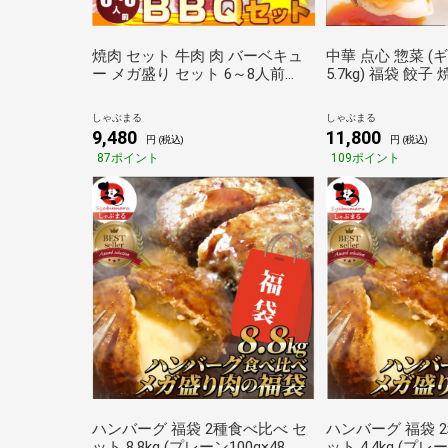
焼肉 セット 牛肉 肉 バーベキュ
中華 点心 惣菜 
ー メガ盛り セット 6～8人前
5.7kg) 福袋 餃子
BBQ 焼くだけ 福袋 グルメ お歳
揚げ チャーシュー
暮 クリスマス ギフト 食品 プレ
ハン 焼飯 肉団子 
しゃぶまる
しゃぶまる
ゼント キャンプ しゃぶまる
クリスマス ギフ
9,480
11,800
円 (税込)
円 (税込)
87ポイント
109ポイント
ハンバーグ 福袋 2種食べ比べ セ
ハンバーグ 福袋 
ット 8.8kg (プレーン100g×48
ット 4.4kg (プレー