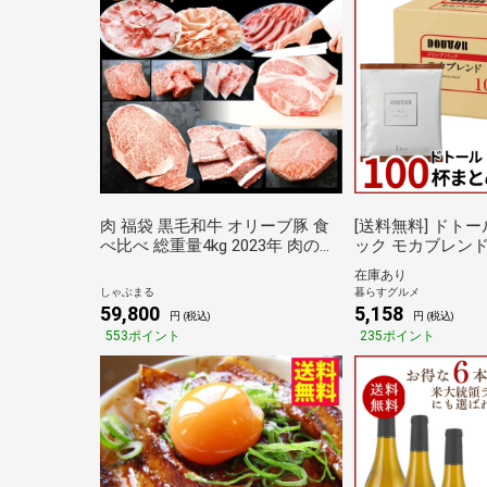
肉 福袋 黒毛和牛 オリーブ豚 食
[送料無料] ドトール ドリップパ
べ比べ 総重量4kg 2023年 肉の福
ック モカブレンド 
袋 「錦福袋―NISHIKI-」凍眠 テ
め買い福袋 7g×100袋×1箱 【4～
在庫あり
クニカン 牛肉 食品 メガ盛り 焼
5営業日以内に出
しゃぶまる
暮らすグルメ
くだけ＆解凍するだけ簡単調理
ーヒー 珈琲 ハン
59,800
5,158
円 (税込)
円 (税込)
しゃぶまる
ップパック 倉庫C
553ポイント
235ポイント