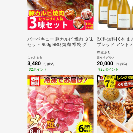
バーベキュー 豚カルビ 焼肉 ３味
[送料無料] 6本 
セット 900g BBQ 焼肉 福袋 グル
ブレッド アンド 
メ お歳暮 クリスマス ギフト 食
ネ 750ml 6本 
在庫あり
品 プレゼント 150g×6パック キ
～4営業日以内に出
しゃぶまる
暮らすグルメ
ャンプ しゃぶまる
リカ 白ワイン白 お誕生日 お祝い
3,480
20,000
円 (税込)
円 (税込)
[常温][3～4営業日
32ポイント
925ポイント
倉庫A