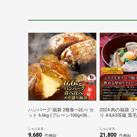
ハンバーグ 福袋 2種食べ比べ セ
2024 肉の福袋 
ット 6.6kg (プレーン100g×36
り A4,A5等級 
個、チーズイン100g×30個) レン
量1.48kg（ 6種
ジ 冷凍 惣菜 あすつく 業務用 し
赤字の肉袋 人気
しゃぶまる
しゃぶまる
ゃぶまる
豪華セット 福袋 
9,680
21,800
円 (税込)
円 (税込)