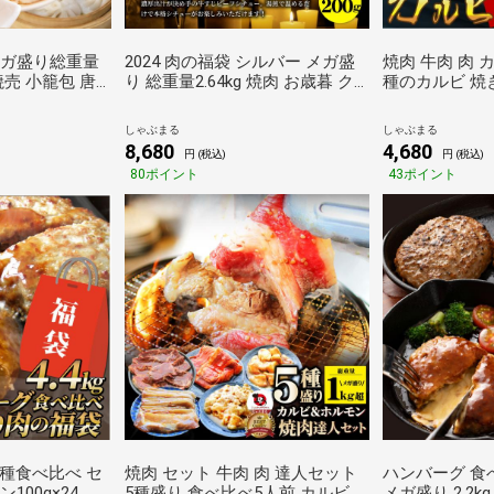
(ギガ盛り総重量
2024 肉の福袋 シルバー メガ盛
焼肉 牛肉 肉 
 焼売 小籠包 唐
り 総重量2.64kg 焼肉 お歳暮 ク
種のカルビ 焼
 焼き豚 チャー
リスマス ギフト 食品 プレゼント
ージ BBQ 福
焼豚 肉 お歳暮
お祝い あすつく しゃぶまる
ス ギフト 食品
しゃぶまる
しゃぶまる
ト しゃぶまる
ンプ しゃぶま
8,680
4,680
円 (税込)
円 (税込)
80ポイント
43ポイント
2種食べ比べ セ
焼肉 セット 牛肉 肉 達人セット
ハンバーグ 食
ン100g×24
5種盛り 食べ比べ5人前 カルビ
メガ盛り 2.2k