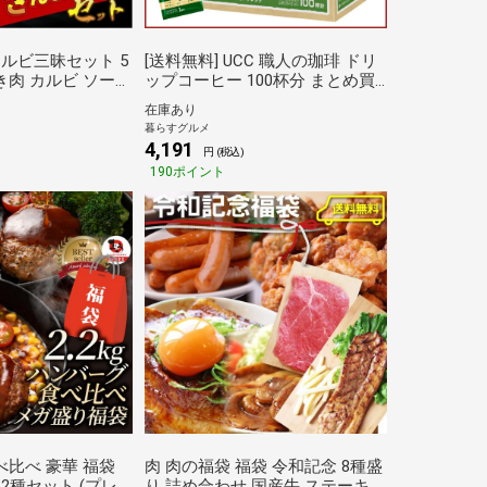
カルビ三昧セット 5
[送料無料] UCC 職人の珈琲 ドリ
き肉 カルビ ソーセ
ップコーヒー 100杯分 まとめ買
袋 お歳暮 クリスマ
い福袋 深いコクのスペシャルブ
在庫あり
 プレゼント キャ
レンド100P コーヒー(100杯分)
暮らすグルメ
る
【3～4営業日以内に出荷】コー
4,191
円 (税込)
ヒー ホットコーヒー アイスコー
190ポイント
ヒー（一杯抽出型） ドリップバ
ッグ レギュラーコーヒー 倉庫C
べ比べ 豪華 福袋
肉 肉の福袋 福袋 令和記念 8種盛
g 2種セット (プレ
り 詰め合わせ 国産牛 ステーキ