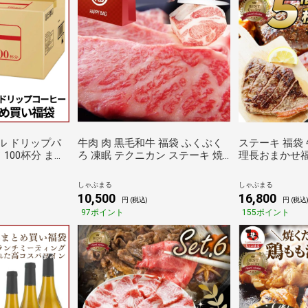
牛肉 肉 黒毛和牛 福袋 ふくぶく
ステーキ 福袋 
100杯分 まと
ろ 凍眠 テクニカン ステーキ 焼
理長おまかせ福
肉 ロース スライス カルビ 豪華
け 簡単調理 食
荷】 ブラックコ
限定 お歳暮 クリスマス ギフト
リスマス ギフ
しゃぶまる
しゃぶまる
ドドリップ ドリ
食品 プレゼント しゃぶまる
しゃぶまる
10,500
16,800
円 (税込)
円 (税込
97ポイント
155ポイント