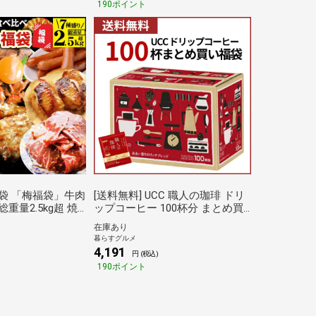
190ポイント
出型） ドリップバッグ レギュラ
ーコーヒー 倉庫C
福袋 「梅福袋」牛肉
[送料無料] UCC 職人の珈琲 ドリ
重量2.5kg超 焼
ップコーヒー 100杯分 まとめ買
で簡単調理 ラン
い福袋 あまい香りのリッチブレ
在庫あり
人気のお肉豪華セッ
ンド100P コーヒー(100杯分) 【3
暮らすグルメ
～4営業日以内に出荷】コーヒー
4,191
円 (税込)
ホットコーヒー アイスコーヒー
190ポイント
（一杯抽出型） ドリップバッグ
レギュラーコーヒー 倉庫C