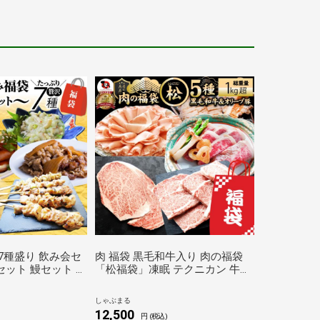
 7種盛り 飲み会セ
肉 福袋 黒毛和牛入り 肉の福袋
セット 鰻セット 贅
「松福袋」凍眠 テクニカン 牛肉
飲み 居酒屋 セット
食品 メガ盛り 総重量1kg超 焼く
だけ＆解凍するだけ簡単調理 ラ
しゃぶまる
ンキング1位 人気のお肉 しゃぶ
12,500
円 (税込)