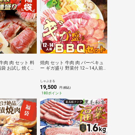
牛肉 肉 セット 料
焼肉 セット 牛肉 肉 バーベキュ
袋 お試し 焼くだ
ー ギガ盛り 野菜付 12～14人前
べ比べ お歳暮 ク
BBQ 焼くだけ 福袋 グルメ お歳
ト 食品 キャンプ
暮 クリスマス ギフト 食品 プレ
しゃぶまる
ゼント キャンプ しゃぶまる
19,500
)
円 (税込)
180ポイント