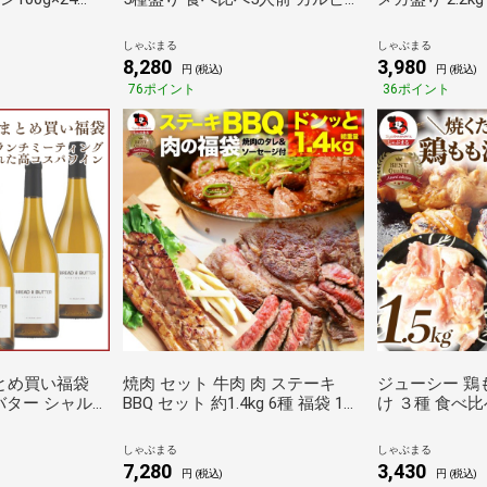
g×20個) 温め
ホルモン 福袋 お歳暮 クリスマス
ーン100g×1
凍 惣菜 あすつ
ギフト 食品 プレゼント お祝い
100g×10個)
しゃぶまる
しゃぶまる
まる
しゃぶまる
しゃぶまる
8,280
3,980
円 (税込)
円 (税込)
76ポイント
36ポイント
まとめ買い福袋
焼肉 セット 牛肉 肉 ステーキ
ジューシー 鶏も
バター シャルド
BBQ セット 約1.4kg 6種 福袋 1ポ
け ３種 食べ比
セット［常温］【3
ンド ステーキ 入り 豪快セット
ズダッカルビ 
荷】[W] アメ
お歳暮 クリスマス ギフト キャン
1.5kg (500g
しゃぶまる
しゃぶまる
プ しゃぶまる
7,280
3,430
円 (税込)
円 (税込)
以内に出荷][W]