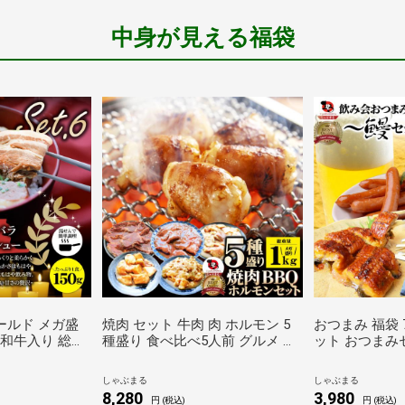
中身が見える福袋
ゴールド メガ盛
焼肉 セット 牛肉 肉 ホルモン 5
おつまみ 福袋
黒毛和牛入り 総重
種盛り 食べ比べ5人前 グルメ 福
ット おつまみ
 食べ比べ ）完全
袋 マルチョウ ハラミ レバー シ
沢桜セット 家
のお肉ばかりの
マチョウ アカセン しゃぶまる
しゃぶまる
しゃぶまる
しゃぶまる
しゃぶまる
8,280
3,980
円 (税込)
円 (税込)