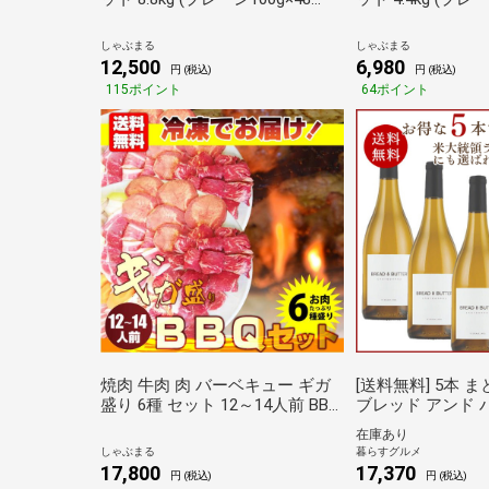
個、チーズイン100g×40個) 温め
個、チーズイン100
るだけ レンジ 冷凍 惣菜 あすつ
るだけ レンジ 冷
しゃぶまる
しゃぶまる
く 業務用 しゃぶまる
く 業務用 しゃぶ
12,500
6,980
円 (税込)
円 (税込)
115ポイント
64ポイント
焼肉 牛肉 肉 バーベキュー ギガ
[送料無料] 5本 
盛り 6種 セット 12～14人前 BBQ
ブレッド アンド 
焼くだけ 福袋 お歳暮 クリスマス
ネ 750ml 5本 
在庫あり
ギフト 食品 プレゼント キャンプ
～4営業日以内に出
しゃぶまる
暮らすグルメ
しゃぶまる
リカ 白ワイン白 お誕生日 お祝い
17,800
17,370
円 (税込)
円 (税込)
[常温][3～4営業日