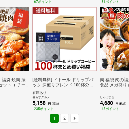
67ポイント
31ポイント
 福袋 焼肉 漬
[送料無料] ドトール ドリップパ
肉 福袋 肉の
 セット（ チー
ック 深煎りブレンド 100杯分 ま
食品 メガ盛り 総
焼き 塩麹 ）
とめ買い福袋 6.5g×100袋×1箱
くだけ＆レンジ
在庫あり
) しゃぶまる
【4～5営業日以内に出荷】 ブラ
キング1位＆
暮らすグルメ
しゃぶまる
ックコーヒー 珈琲 ハンドドリッ
ト しゃぶまる
5,158
4,680
円 (税込)
円 (税込)
プ ドリップパック 倉庫C
235ポイント
43ポイント
1
2