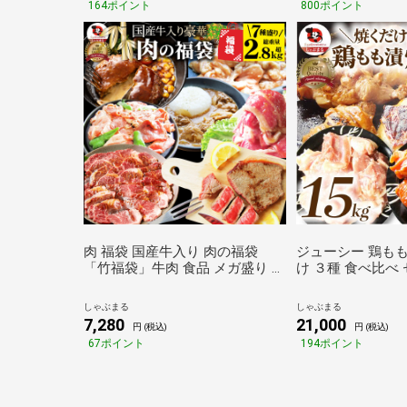
164ポイント
800ポイント
倉庫A
肉 福袋 国産牛入り 肉の福袋
ジューシー 鶏もも
「竹福袋」牛肉 食品 メガ盛り 総
け ３種 食べ比べ
重量2.8kg超 焼くだけ＆レンジで
ズダッカルビ 照り
簡単調理 人気 豪華セット 送料無
15kg (500g×30
しゃぶまる
しゃぶまる
料 あすつく しゃぶまる
7,280
21,000
円 (税込)
円 (税込)
67ポイント
194ポイント