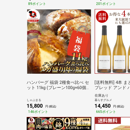
89ポイント
201ポイント
ハンバーグ 福袋 2種食べ比べ セ
[送料無料] 4本 
ット 11kg (プレーン100g×60個、
ブレッド アンド 
チーズイン100g×50個) 温めるだ
ネ 750ml 4本 
在庫あり
け レンジ 冷凍 惣菜 あすつく 業
～4営業日以内に出
しゃぶまる
暮らすグルメ
務用 しゃぶまる
リカ 白ワイン
15,800
14,450
円 (税込)
円 (税込)
146ポイント
665ポイント