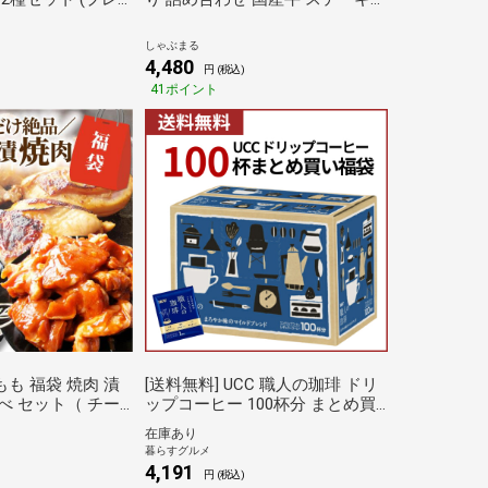
2個、チーズイン
BBQ バーベキュー お歳暮 クリス
 惣菜 お弁当 業務用
マス ギフト 食品 プレゼント 福
しゃぶまる
袋 キャンプ あすつく しゃぶまる
4,480
円 (税込)
41ポイント
も 福袋 焼肉 漬
[送料無料] UCC 職人の珈琲 ドリ
べ セット（ チー
ップコーヒー 100杯分 まとめ買
照り焼き 塩麹 ）
い福袋 まろやか味 マイルドブレ
在庫あり
×3) しゃぶまる
ンド100P コーヒー 【3～4営業日
暮らすグルメ
以内に出荷】コーヒー ホットコ
4,191
円 (税込)
ーヒー アイスコーヒー（一杯抽