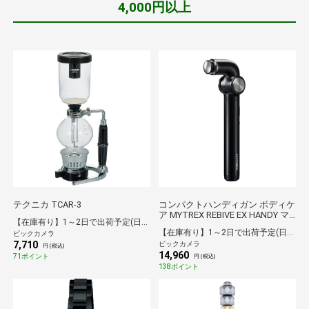
4,000円以上
テクニカ TCAR-3
コンパクトハンディガン ボディケ
ア MYTREX REBIVE EX HANDY マ
【在庫有り】1～2日で出荷予定(日付指定可)
イトレックス リバイブ イーエッ
【在庫有り】1～2日で出荷予定(日付指定可)
ビックカメラ
クスハンディ ブラック MT-
7,710
ビックカメラ
RBEH24B
円 (税込)
14,960
71ポイント
円 (税込)
138ポイント