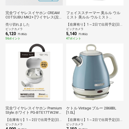
完全ワイヤレスイヤホン CREAM
フェイススチーマー 美ルル ウル
COTSUBU MK2+ [ワイヤレス(左
ミスト 美ルル ウルミスト
右分離) /カナル型 /Bluetooth対応]
KRD1055
売り切れました
【在庫有り】1～2日で出荷予定(日付指定可)
ビックカメラ
ビックカメラ
6,120
5,140
円 (税込)
円 (税込)
56ポイント
47ポイント
完全ワイヤレスイヤホン Premium
ケトル Vintage ブルー 2868BL
Style ホワイト PG-BTE17TW2WH
[1.0L]
[ワイヤレス(左右分離) /カナル型
【在庫有り】1～2日で出荷予定(日付指定可)
【在庫有り】1～2日で出荷予定(日付指定可)
/Bluetooth対応]
ビックカメラ
ビックカメラ