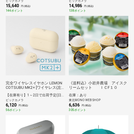
ビックカメラ
ビックカメラ
15,640
14,986
円 (税込)
円 (税込)
144ポイント
138ポイント
完全ワイヤレスイヤホン LEMON
《送料込》小岩井農場 アイスク
COTSUBU MK2+ [ワイヤレス(左
リームセット ＩＣF１０
右分離) /カナル型 /Bluetooth対応]
【在庫有り】1～2日で出荷予定(日付指定可)
在庫：あり
ビックカメラ
東北MONO WEB SHOP
6,120
6,636
円 (税込)
円 (税込)
56ポイント
305ポイント