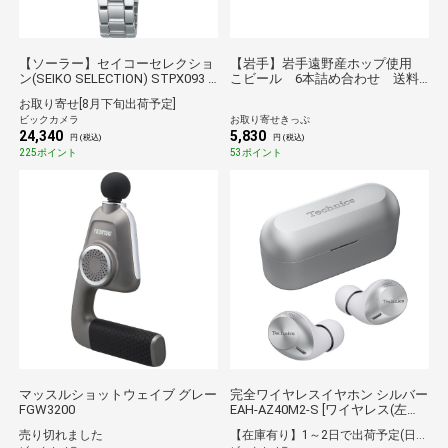
【ソーラー】セイコーセレクショ
【岩手】岩手遠野産ホップ使用
ン(SEIKO SELECTION) STPX093 S
こビール 6本詰め合わせ 送料
シリーズ ホワイト [正規品]
無料【産直出荷】【酒類】
お取り寄せ[8月下旬出荷予定]
ビックカメラ
お取り寄せきっぷ
24,340
5,830
円 (税込)
円 (税込)
225ポイント
53ポイント
マッスルショットウェイブ グレー
完全ワイヤレスイヤホン シルバー
FGW3200
EAH-AZ40M2-S [ワイヤレス(左右
分離) /カナル型 /ノイズキャンセ
売り切れました
【在庫有り】1～2日で出荷予定(日付指定可)
リング対応 /Bluetooth対応]