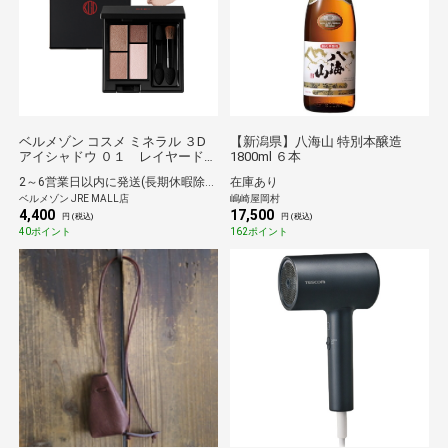
ベルメゾン コスメ ミネラル ３D
【新潟県】八海山 特別本醸造
アイシャドウ ０１ レイヤードブ
1800ml ６本
ラウン
2～6営業日以内に発送(長期休暇除く)
在庫あり
ベルメゾン JRE MALL店
嶋崎屋岡村
4,400
17,500
円 (税込)
円 (税込)
40ポイント
162ポイント