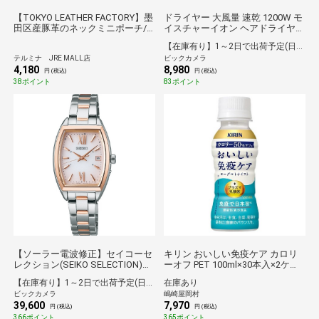
【TOKYO LEATHER FACTORY】墨
ドライヤー 大風量 速乾 1200W モ
田区産豚革のネックミニポーチ/
イスチャーイオン ヘアドライヤー
ダークブラウン
I字型 切替スイッチ&lt;TURBO-
【在庫有り】1～2日で出荷予定(日付指定可)
DRY-OFF&gt; 温度切替スイッチ
テルミナ JRE MALL店
ビックカメラ
&lt;HOT-温冷モード-COOL&gt; ブ
4,180
8,980
ラック TDX300AK
円 (税込)
円 (税込)
38ポイント
83ポイント
【ソーラー電波修正】セイコーセ
キリン おいしい免疫ケア カロリ
レクション(SEIKO SELECTION)
ーオフ PET 100ml×30本入×2ケー
SWFH126 Sシリーズ ピンク [正規
ス：合計60本 [機能性表示食品]
【在庫有り】1～2日で出荷予定(日付指定可)
在庫あり
品]
ビックカメラ
嶋崎屋岡村
39,600
7,970
円 (税込)
円 (税込)
366ポイント
365ポイント