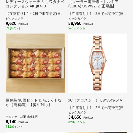
レディースウォッチ リキワタナベ
【ソーラー電波修正】ルキア
コレクション AKQK410
(LUKIA) SSVW212 [正規品]
【在庫有り】1～2日で出荷予定(日付指定可)
【在庫有り】1～2日で出荷予定(日付指定可)
ビックカメラ
ビックカメラ
9,620
58,960
円 (税込)
円 (税込)
89ポイント
545ポイント
個包装 30個セット たらふくもな
xC（クロスシー） EW5543-54A
か（簡易箱）【熨斗対応】
【在庫有り】1～2日で出荷予定(日付指定可)
ビックカメラ
34,650
テルミナ JRE MALL店
円 (税込)
8,140
320ポイント
円 (税込)
412ポイント