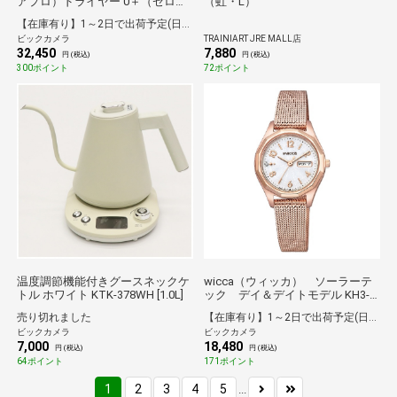
アプロ）ドライヤー 0＋（ゼロプ
（虹・L）
ラス） ホワイト HCDG08CW
【在庫有り】1～2日で出荷予定(日付指定可)
ビックカメラ
TRAINIART JRE MALL店
32,450
7,880
円 (税込)
円 (税込)
300ポイント
72ポイント
温度調節機能付きグースネックケ
wicca（ウィッカ） ソーラーテ
トル ホワイト KTK-378WH [1.0L]
ック デイ＆デイトモデル KH3-
568-15
売り切れました
【在庫有り】1～2日で出荷予定(日付指定可)
ビックカメラ
ビックカメラ
7,000
18,480
円 (税込)
円 (税込)
64ポイント
171ポイント
1
2
3
4
5
...