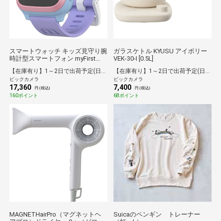
スマートウォッチ キッズ見守り腕
ガラスケトル KYUSU アイボリー
時計型スマートフォン myFirst
VEK-30-I [0.5L]
Fone S3（マイファーストフォン
【在庫有り】1～2日で出荷予定(日付指定可)
【在庫有り】1～2日で出荷予定(日付指定可)
エススリー） コットンキャンディ
ビックカメラ
ビックカメラ
KW1401SC-CC01
17,360
7,400
円 (税込)
円 (税込)
160ポイント
68ポイント
MAGNETHairPro（マグネットヘ
Suicaのペンギン トレーナー