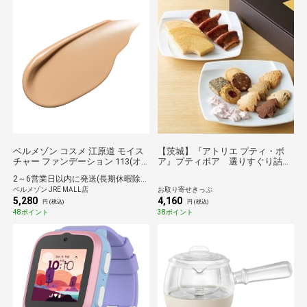
ベルメゾン コスメ 江原道 モイス
【茨城】『アトリエ プティ・ボ
チャー ファンデーション 113(オ
ア』プティボア 選りすぐり詰合
ークル／標準色)
せセット 送料無料
2～6営業日以内に発送(長期休暇除く)
ベルメゾン JRE MALL店
お取り寄せきっぷ
5,280
4,160
円 (税込)
円 (税込)
48ポイント
38ポイント