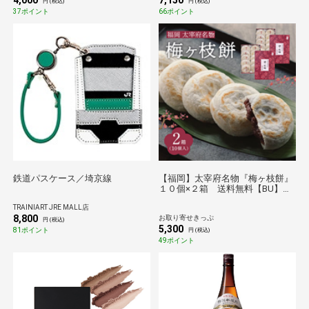
4,000
7,150
円 (税込)
円 (税込)
37ポイント
66ポイント
鉄道パスケース／埼京線
【福岡】太宰府名物『梅ヶ枝餅』
１０個×２箱 送料無料【BU】
【のものセレクション】
TRAINIART JRE MALL店
8,800
お取り寄せきっぷ
円 (税込)
5,300
81ポイント
円 (税込)
49ポイント