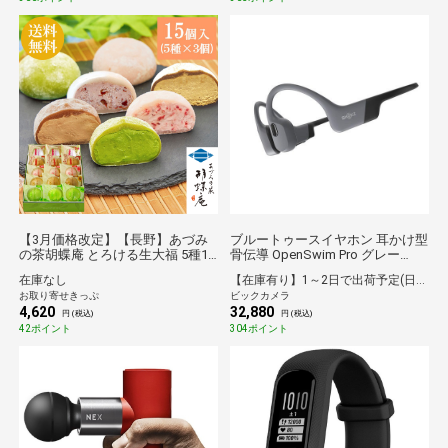
【3月価格改定】【長野】あづみ
ブルートゥースイヤホン 耳かけ型
の茶胡蝶庵 とろける生大福 5種15
骨伝導 OpenSwim Pro グレー
個入 送料無料【のものセレクショ
SKZ-EP-000028 [ワイヤレス(ネッ
在庫なし
【在庫有り】1～2日で出荷予定(日付指定可)
ン】
クバンド) /骨伝導型 /ノイズキャ
お取り寄せきっぷ
ビックカメラ
ンセリング対応 /Bluetooth対応]
4,620
32,880
円 (税込)
円 (税込)
42ポイント
304ポイント