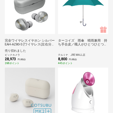
完全ワイヤレスイヤホン シルバー
ターコイズ 雨傘 晴雨兼用 持
EAH-AZ80-S [ワイヤレス(左右分
ち手合皮／職人がひとつひとつ丁
離) /カナル型 /ノイズキャンセリ
寧に作る傘 Tokyo noble＊
売り切れました
ング対応 /Bluetooth対応] 【代金
ビックカメラ
テルミナ JRE MALL店
引換配送不可】
28,973
8,800
円 (税込)
円 (税込)
268ポイント
445ポイント