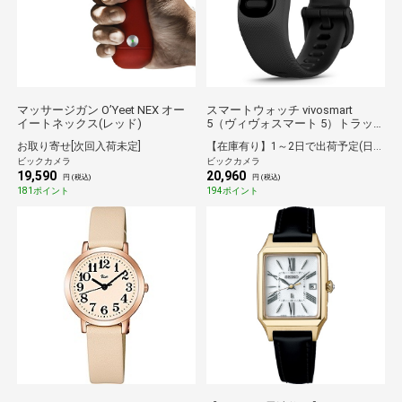
マッサージガン O’Yeet NEX オー
スマートウォッチ vivosmart
イートネックス(レッド)
5（ヴィヴォスマート 5）トラッ
カー Black S/M 010-02645-60
お取り寄せ[次回入荷未定]
【在庫有り】1～2日で出荷予定(日付指定可)
ビックカメラ
ビックカメラ
19,590
20,960
円 (税込)
円 (税込)
181ポイント
194ポイント