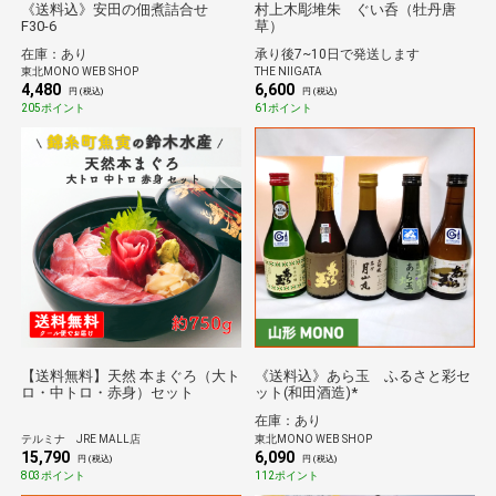
《送料込》安田の佃煮詰合せ
村上木彫堆朱 ぐい呑（牡丹唐
F30-6
草）
在庫：あり
承り後7~10日で発送します
東北MONO WEB SHOP
THE NIIGATA
4,480
6,600
円 (税込)
円 (税込)
205ポイント
61ポイント
【送料無料】天然 本まぐろ（大ト
《送料込》あら玉 ふるさと彩セ
ロ・中トロ・赤身）セット
ット(和田酒造)*
在庫：あり
テルミナ JRE MALL店
東北MONO WEB SHOP
15,790
6,090
円 (税込)
円 (税込)
803ポイント
112ポイント