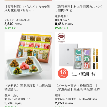
【熨斗対応】たらふくもなか6個
【送料無料】村上牛特選カルビバ
入り化粧箱 2箱セット
ラ焼肉500ｇ
送料無料！
テルミナ JRE MALL店
THE NIIGATA
3,540
8,456
円 (税込)
円 (税込)
176ポイント
390ポイント
《送料込》三奥屋謹製「山形の漬
【メーカー直送（松崎商店）】
物詰合せ」
【常温商品】銀座 松崎煎餅 江戸
煎餅 暫 48枚入
在庫：あり
在庫：○
東北MONO WEB SHOP
東京みやげKIOSKモールHANAGATAYA
3,936
2,268
円 (税込)
円 (税込)