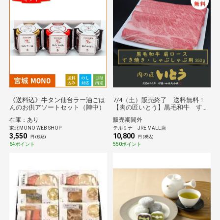
《送料込》牛タン仙台ラー油ごは
7/4（土）販売終了 送料無料！
んのお供アソートセット（陣中）
【肉の匠いとう】黒毛和牛 すき
焼きしゃぶしゃぶ用 肩ロース
在庫：あり
販売期間外
350ｇ
東北MONO WEB SHOP
テルミナ JRE MALL店
3,550
10,800
円 (税込)
円 (税込)
64ポイント
550ポイント