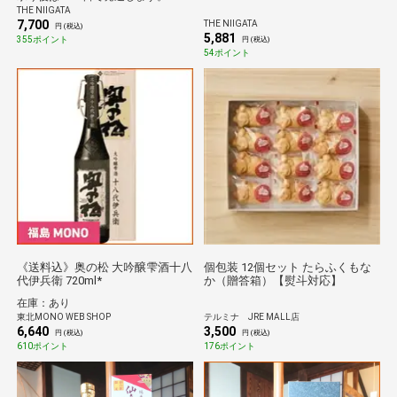
THE NIIGATA
7,700
THE NIIGATA
円 (税込)
5,881
355ポイント
円 (税込)
54ポイント
《送料込》奥の松 大吟醸雫酒十八
個包装 12個セット たらふくもな
代伊兵衛 720ml*
か（贈答箱）【熨斗対応】
在庫：あり
東北MONO WEB SHOP
テルミナ JRE MALL店
6,640
3,500
円 (税込)
円 (税込)
610ポイント
176ポイント