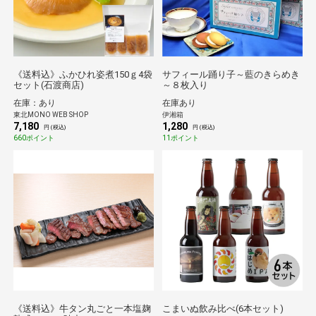
《送料込》ふかひれ姿煮150ｇ4袋
サフィール踊り子～藍のきらめき
セット(石渡商店)
～８枚入り
在庫：あり
在庫あり
東北MONO WEB SHOP
伊湘箱
7,180
1,280
円 (税込)
円 (税込)
660ポイント
11ポイント
《送料込》牛タン丸ごと一本塩麹
こまいぬ飲み比べ(6本セット)