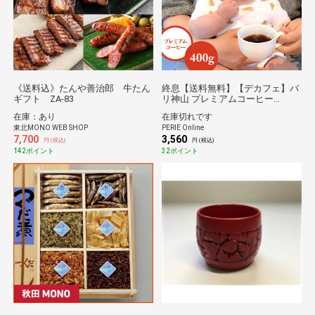
《送料込》たんや善治郎 牛たん
終息【送料無料】【デカフェ】バ
ギフト ZA-83
リ神山 プレミアムコーヒー
400g(豆)
在庫：あり
在庫切れです
東北MONO WEB SHOP
PERIE Online
7,700
3,560
円 (税込)
円 (税込)
142ポイント
32ポイント