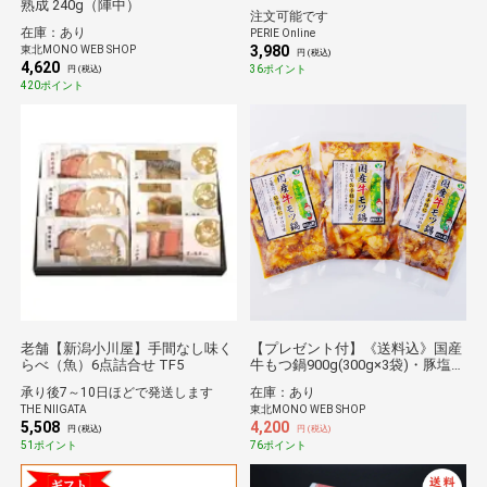
熟成 240g（陣中）
注文可能です
在庫：あり
PERIE Online
3,980
東北MONO WEB SHOP
円 (税込)
4,620
36ポイント
円 (税込)
420ポイント
老舗【新潟小川屋】手間なし味く
【プレゼント付】《送料込》国産
らべ（魚）6点詰合せ TF5
牛もつ鍋900g(300g×3袋)・豚塩ホ
ルモン150ｇプレゼント（栄和）
承り後7～10日ほどで発送します
在庫：あり
THE NIIGATA
東北MONO WEB SHOP
5,508
4,200
円 (税込)
円 (税込)
51ポイント
76ポイント