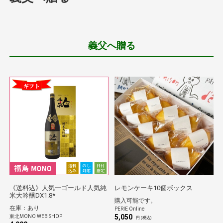
義父へ贈る
《送料込》人気一ゴールド人気純
レモンケーキ10個ボックス
米大吟醸DX1.8*
購入可能です。
在庫：あり
PERIE Online
5,050
東北MONO WEB SHOP
円 (税込)