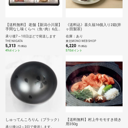
【送料無料】 老舗【新潟小川屋】
《送料込》喜久福16個入り2箱(井
手間なし味くらべ（魚･肉）6点詰
ヶ田製茶)
合せ TH5
承り後7～10日ほどで発送します
在庫：あり
THE NIIGATA
東北MONO WEB SHOP
5,313
6,220
円 (税込)
円 (税込)
49ポイント
570ポイント
しゅってんころりん（ブラック）
【送料無料】村上牛モモすき焼き
用350g
承り後は2～3日で発送します。