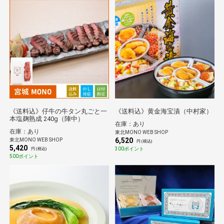
《送料込》仔牛の牛タン丸ごと一
《送料込》黄金海宝漬（中村家）
本塩麹熟成 240g（陣中）
在庫：あり
在庫：あり
東北MONO WEB SHOP
6,520
東北MONO WEB SHOP
円 (税込)
5,420
300ポイント
円 (税込)
500ポイント