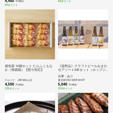
4,900
46ポイント
円 (税込)
90ポイント
個包装 16個セット たらふくもな
《送料込》クラフトビールおまか
か（簡易箱）【熨斗対応】
せアソート6本セット（ホップジ
ャパン）*
在庫：あり
テルミナ JRE MALL店
東北MONO WEB SHOP
4,500
5,040
円 (税込)
円 (税込)
225ポイント
230ポイント