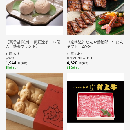
【菓子舗 間瀬】 伊豆逢初 12個
《送料込》たんや善治郎 牛たん
入【熱海ブランド】
ギフト ZA-64
在庫あり
在庫：あり
伊湘箱
東北MONO WEB SHOP
1,944
6,620
円 (税込)
円 (税込)
18ポイント
610ポイント