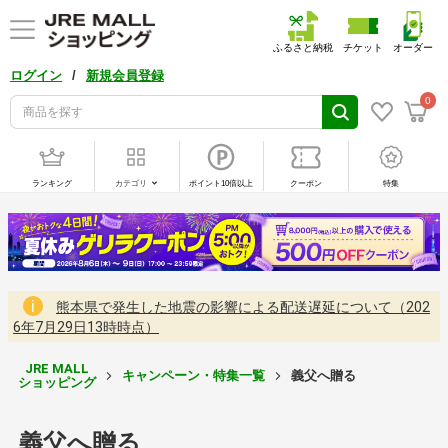
ふるさと納税
チケット
オーダー
/
ログイン
新規会員登録
0
ランキング
カテゴリ
ポイント10倍以上
クーポン
特集
熊本県で発生した地震の影響による配送遅延について（202
6年7月29日13時時点）
JRE MALL
キャンペーン・特集一覧
義父へ贈る
ショッピング
義父へ贈る