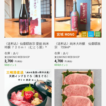
《送料込》仙臺驛政宗 愛姫 純米
《送料込》純米大吟醸 仙臺驛政
吟醸 ７２０ｍｌ（むとう屋）*
宗 720ml*
在庫：あり
在庫：あり
東北MONO WEB SHOP
東北MONO WEB SHOP
2,700
4,700
円 (税込)
円 (税込)
50ポイント
430ポイント