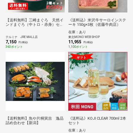
【送料無料】三崎まぐろ 天然イ
《送料込》米沢牛サーロインステ
ンドまぐろ（中トロ・赤身）セッ
ーキ 150g×3枚（佐藤牛肉店）
ト
在庫：あり
テルミナ JRE MALL店
東北MONO WEB SHOP
7,150
11,955
円 (税込)
円 (税込)
363ポイント
1,100ポイント
【送料無料】魚や片桐寅吉 逸品
《送料込》KOJI CLEAR 700ml 2本
詰め合わせ【新潟】
セット
在庫：あり