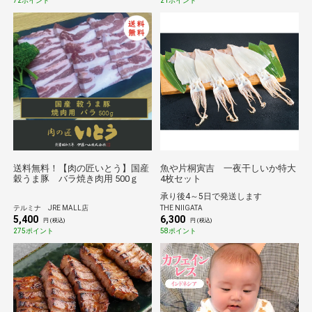
72ポイント
21ポイント
送料無料！【肉の匠いとう】国産
魚や片桐寅吉 一夜干しいか特大
穀うま豚 バラ焼き肉用 500ｇ
4枚セット
承り後4～5日で発送します
テルミナ JRE MALL店
THE NIIGATA
5,400
6,300
円 (税込)
円 (税込)
275ポイント
58ポイント