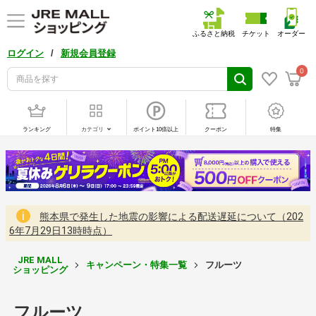
ふるさと納税
チケット
オーダー
/
ログイン
新規会員登録
0
ランキング
カテゴリ
ポイント10倍以上
クーポン
特集
熊本県で発生した地震の影響による配送遅延について（202
6年7月29日13時時点）
JRE MALL
キャンペーン・特集一覧
フルーツ
ショッピング
フルーツ