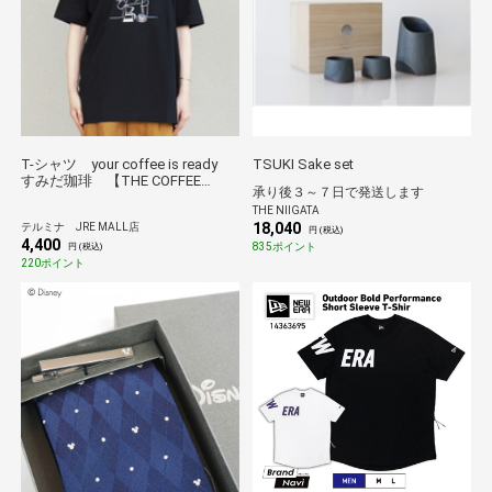
T-シャツ your coffee is ready
TSUKI Sake set
すみだ珈琲 【THE COFFEE
承り後３～７日で発送します
HOUSE】
THE NIIGATA
18,040
テルミナ JRE MALL店
円 (税込)
4,400
835ポイント
円 (税込)
220ポイント