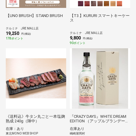
【UNO BRUSH】STAND BRUSH
【T3.】KURURI スマートキーケー
ス
テルミナ JRE MALL店
19,250
テルミナ JRE MALL店
円 (税込)
9,800
178ポイント
円 (税込)
90ポイント
《送料込》牛タン丸ごと一本塩麹
『CRAZY DAYS』WHITE DREAM
熟成 240g（陣中）
EDITION （アップルブランデー）
700ｍｌ １本 40％
在庫：あり
在庫あり
東北MONO WEB SHOP
嶋崎屋岡村