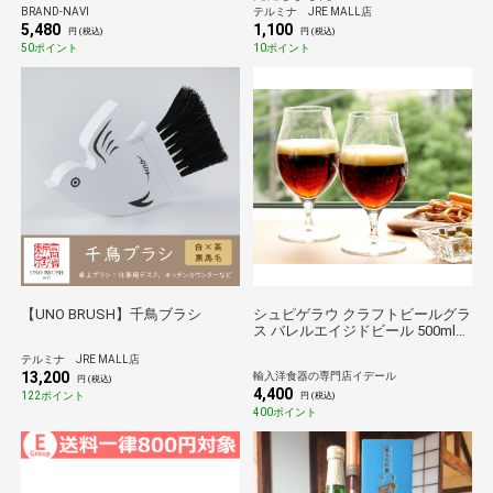
BRAND-NAVI
テルミナ JRE MALL店
5,480
1,100
円 (税込)
円 (税込)
50ポイント
10ポイント
【UNO BRUSH】千鳥ブラシ
シュピゲラウ クラフトビールグラ
ス バレルエイジドビール 500ml
ペア SPIEGELAU CRAFT BEER
テルミナ JRE MALL店
GLASSES グラス セット 結婚祝い
13,200
輸入洋食器の専門店イデール
プレゼント 贈り物
円 (税込)
4,400
122ポイント
円 (税込)
400ポイント