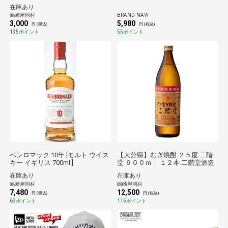
FOURSENSE ／ FOSN-010M 013M
在庫あり
015M
嶋崎屋岡村
BRAND-NAVI
3,000
5,980
円 (税込)
円 (税込)
135ポイント
55ポイント
ベンロマック 10年 [モルト ウイス
【大分県】むぎ焼酎 ２５度 二階
キー イギリス 700ml ]
堂 ９００ｍｌ １２本 二階堂酒造
在庫あり
在庫あり
嶋崎屋岡村
嶋崎屋岡村
7,480
12,500
円 (税込)
円 (税込)
69ポイント
115ポイント