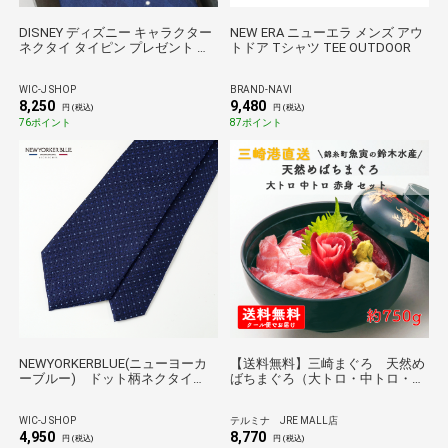
DISNEY ディズニー キャラクター
NEW ERA ニューエラ メンズ アウ
ネクタイ タイピン プレゼント 父
トドア Tシャツ TEE OUTDOOR
の日 送料無料 アーガイル柄 紺
Wa-08 BOX付DN906555-navyWa-
WIC-J SHOP
BRAND-NAVI
08
8,250
9,480
円 (税込)
円 (税込)
76ポイント
87ポイント
NEWYORKERBLUE(ニューヨーカ
【送料無料】三崎まぐろ 天然め
ーブルー) ドット柄ネクタイ
ばちまぐろ（大トロ・中トロ・赤
NB922516紺
身）セット
WIC-J SHOP
テルミナ JRE MALL店
4,950
8,770
円 (税込)
円 (税込)