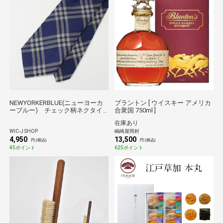
NEWYORKERBLUE(ニューヨーカ
ブラントン [ ウイスキー アメリカ
ーブルー) チェック柄ネクタイ
合衆国 750ml ]
NB898936紺
在庫あり
WIC-J SHOP
嶋崎屋岡村
4,950
13,500
円 (税込)
円 (税込)
45ポイント
625ポイント