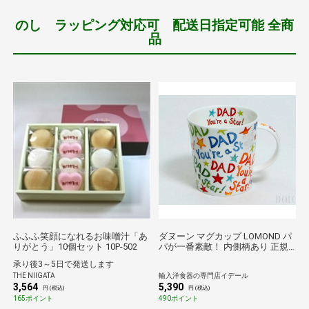
のし ラッピング対応可 配送日指定可能 全商
品
ふふふ笑顔になれるお味噌汁「あ
ダヌーン マグカップ LOMOND パ
りがとう」10個セット 10P-502
パが一番素敵！ 内側柄あり 正規
販売代理店 マグ ギフト 結婚祝い
承り後3～5日で発送します
プレゼント 贈り物
THE NIIGATA
輸入洋食器の専門店イデール
3,564
5,390
円 (税込)
円 (税込)
165ポイント
490ポイント