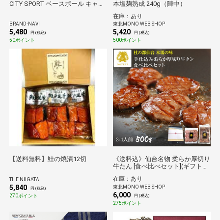
CITY SPORT ベースボール キャッ
本塩麹熟成 240g（陣中）
プ 940 MLB 帽子
在庫：あり
BRAND-NAVI
東北MONO WEB SHOP
5,480
5,420
円 (税込)
円 (税込)
50ポイント
500ポイント
【送料無料】鮭の焼漬12切
《送料込》仙台名物 柔らか厚切り
牛たん [食べ比べセット](ギフト箱
付)【都の杜・仙台】
在庫：あり
THE NIIGATA
5,840
東北MONO WEB SHOP
円 (税込)
6,000
270ポイント
円 (税込)
275ポイント