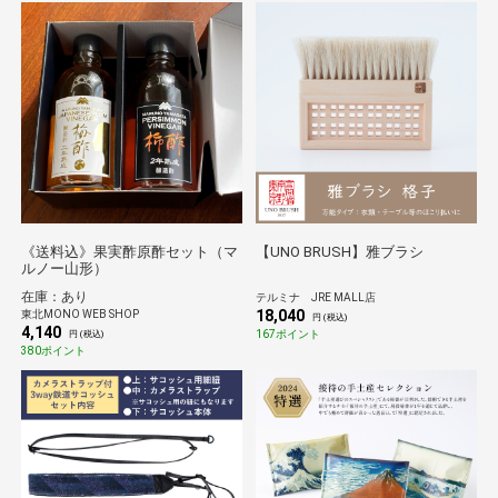
《送料込》果実酢原酢セット（マ
【UNO BRUSH】雅ブラシ
ルノー山形）
在庫：あり
テルミナ JRE MALL店
18,040
東北MONO WEB SHOP
円 (税込)
4,140
167ポイント
円 (税込)
380ポイント