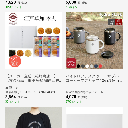
4,620
5,000
円 (税込)
円 (税込)
420ポイント
46ポイント
【メーカー直送（松崎商店）】
ハイドロフラスク クローザブル
【常温商品】銀座 松崎煎餅 江戸
コーヒーマグカップ 12oz/354ml
草加 本丸 21枚入
Hydro Flask Closeable Coffee
在庫：○
Mug マグ 蓋付き 保温 保冷 ギフト
東京みやげKIOSKモールHANAGATAYA
輸入洋食器の専門店イデール
結婚祝い プレゼント 贈り物
3,564
4,070
円 (税込)
円 (税込)
33ポイント
370ポイント