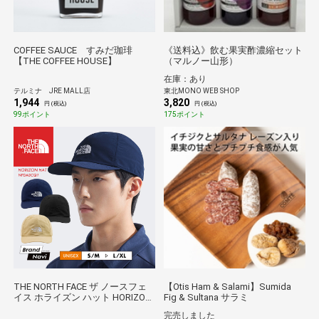
COFFEE SAUCE すみだ珈琲
《送料込》飲む果実酢濃縮セット
【THE COFFEE HOUSE】
（マルノー山形）
在庫：あり
テルミナ JRE MALL店
東北MONO WEB SHOP
1,944
3,820
円 (税込)
円 (税込)
99ポイント
175ポイント
THE NORTH FACE ザ ノースフェ
【Otis Ham & Salami】Sumida
イス ホライズン ハット HORIZON
Fig & Sultana サラミ
HAT 帽子 キャップ
完売しました