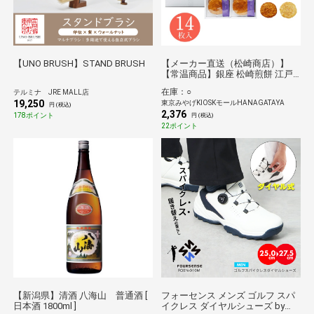
【UNO BRUSH】STAND BRUSH
【メーカー直送（松崎商店）】
【常温商品】銀座 松崎煎餅 江戸
草加 本丸 14枚入
在庫：○
テルミナ JRE MALL店
19,250
東京みやげKIOSKモールHANAGATAYA
円 (税込)
2,376
178ポイント
円 (税込)
22ポイント
【新潟県】清酒 八海山 普通酒 [
フォーセンス メンズ ゴルフ スパ
日本酒 1800ml ]
イクレス ダイヤルシューズ by