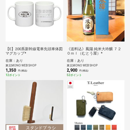
【E】200系新幹線電車先頭車体図
《送料込》鳳陽 純米大吟醸 ７２
マグカップ*
０ｍｌ（むとう屋）*
在庫：あり
在庫：あり
東北MONO WEB SHOP
東北MONO WEB SHOP
1,350
2,900
円 (税込)
円 (税込)
12ポイント
52ポイント