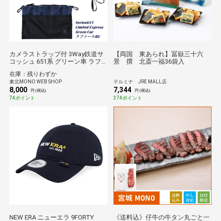
カメラストラップ付 3Way鉄道サ
【両国 東あられ】冨嶽三十六
コッシュ 651系 グリーン車 ラフ
景 撰 北斎一福36袋入
ァールBU*
在庫：残りわずか
東北MONO WEB SHOP
テルミナ JRE MALL店
8,000
7,344
円 (税込)
円 (税込)
74ポイント
374ポイント
NEW ERA ニューエラ 9FORTY
《送料込》仔牛の牛タン丸ごと一