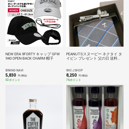
NEW ERA 9FORTY キャップ GFW
PEANUTSスヌーピー ネクタイ タ
940 OPEN BACK CHARM 帽子
イピン プレゼント 父の日 送料無
料 チェック柄×スヌーピータイバ
ー グレー BOX付 PN914453ｸﾞﾚｰ
BRAND-NAVI
WIC-J SHOP
TB003
5,830
8,250
円 (税込)
円 (税込)
53ポイント
76ポイント