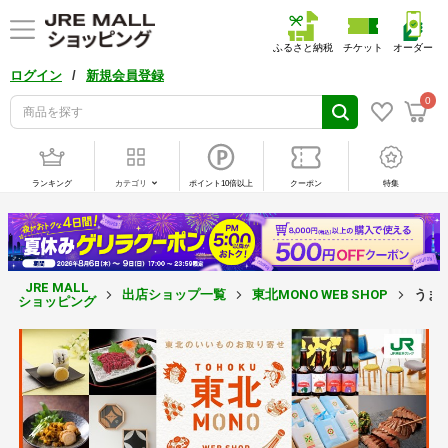
ふるさと納税
チケット
オーダー
/
ログイン
新規会員登録
0
ランキング
カテゴリ
ポイント10倍以上
クーポン
特集
JRE MALL
出店ショップ一覧
東北MONO WEB SHOP
うま
ショッピング