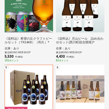
《送料込》希望の丘クラフトビー
《送料込》月山ビール 詰め合わ
ルセット（TR24KB）（利久）*
せセット(西川町総合開発)*
在庫：あり
在庫：あり
東北MONO WEB SHOP
東北MONO WEB SHOP
5,530
4,430
円 (税込)
円 (税込)
255ポイント
82ポイント
5
6