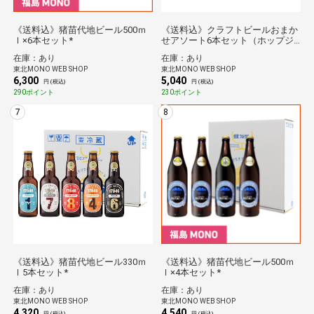
《送料込》猪苗代地ビール500ｍ
《送料込》クラフトビールおまか
ｌ×6本セット*
せアソート6本セット（ホップジ
ャパン）*
在庫：あり
在庫：あり
東北MONO WEB SHOP
東北MONO WEB SHOP
6,300
5,040
円 (税込)
円 (税込)
290ポイント
230ポイント
7
8
《送料込》猪苗代地ビール330ｍ
《送料込》猪苗代地ビール500ｍ
ｌ5本セット*
ｌ×4本セット*
在庫：あり
在庫：あり
東北MONO WEB SHOP
東北MONO WEB SHOP
4,320
4,540