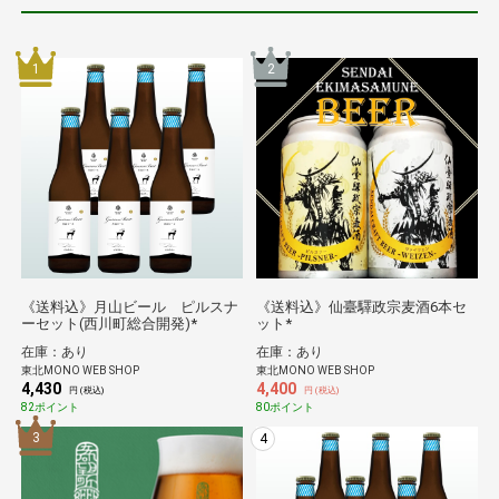
1
2
《送料込》月山ビール ピルスナ
《送料込》仙臺驛政宗麦酒6本セ
ーセット(西川町総合開発)*
ット*
在庫：あり
在庫：あり
東北MONO WEB SHOP
東北MONO WEB SHOP
4,430
4,400
円 (税込)
円 (税込)
82ポイント
80ポイント
3
4