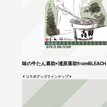
味の牛たん喜助×浦原喜助fromBLEA
▼コラボグッズラインナップ▼