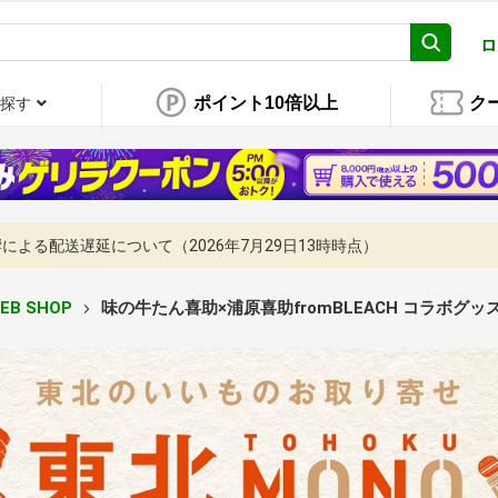
ロ
ポイント10倍以上
ク
探す
よる配送遅延について（2026年7月29日13時時点）
EB SHOP
味の牛たん喜助×浦原喜助fromBLEACH コラボグッ