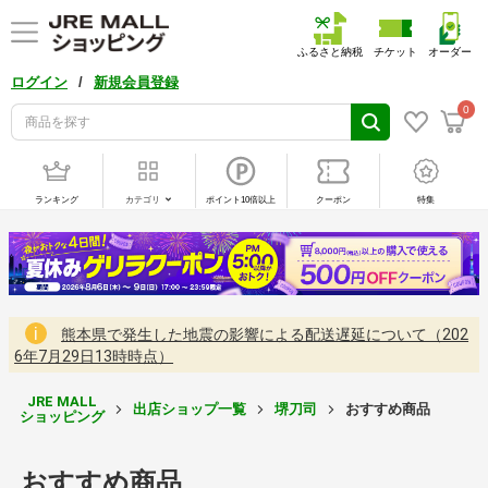
ふるさと納税
チケット
オーダー
/
ログイン
新規会員登録
0
ランキング
カテゴリ
ポイント10倍以上
クーポン
特集
熊本県で発生した地震の影響による配送遅延について（202
6年7月29日13時時点）
JRE MALL
出店ショップ一覧
堺刀司
おすすめ商品
ショッピング
おすすめ商品