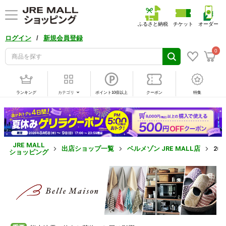
ふるさと納税
チケット
オーダー
/
ログイン
新規会員登録
0
ランキング
カテゴリ
ポイント10倍以上
クーポン
特集
JRE MALL
出店ショップ一覧
ベルメゾン JRE MALL店
20
ショッピング