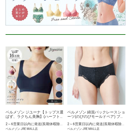
ベルメゾン ジユーナ【トップス選
ベルメゾン 綿混バックレースショ
ばず、ラクちん美胸】(ハーフト
ーツ(のびのびモールドペア) ブラ
ップブラ) 杢グレー S 1枚
ック M
2～6営業日以内に発送(長期休暇除く)
2～6営業日以内に発送(長期休暇除く)
ベルメゾン JRE MALL店
ベルメゾン JRE MALL店