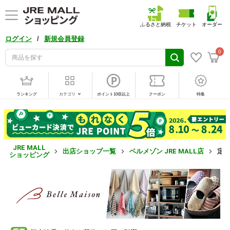
ふるさと納税
チケット
オーダー
/
ログイン
新規会員登録
0
ランキング
カテゴリ
ポイント10倍以上
クーポン
特集
JRE MALL
出店ショップ一覧
ベルメゾン JRE MALL店
定
ショッピング