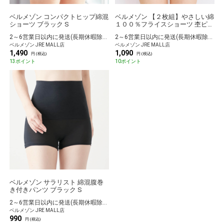
ベルメゾン コンパクトヒップ綿混
ベルメゾン 【２枚組】やさしい綿
ショーツ ブラック S
１００％フライスショーツ 杢ピン
ク＆杢グレー M
2～6営業日以内に発送(長期休暇除く)
2～6営業日以内に発送(長期休暇除く)
ベルメゾン JRE MALL店
ベルメゾン JRE MALL店
1,490
1,090
円 (税込)
円 (税込)
13ポイント
10ポイント
ベルメゾン サラリスト 綿混腹巻
き付きパンツ ブラック S
2～6営業日以内に発送(長期休暇除く)
ベルメゾン JRE MALL店
990
円 (税込)