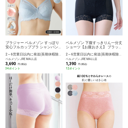
ブラジャー ベルメゾン すっぽり
ベルメゾン 下腹すっきりん一分丈
安心フルカップブラ シャンパンベ
ショーツ【お腹おさえ】 ブラック
ージュ D80
M
2～6営業日以内に発送(長期休暇除く)
2～6営業日以内に発送(長期休暇除く)
ベルメゾン JRE MALL店
ベルメゾン JRE MALL店
3,690
1,390
円 (税込)
円 (税込)
34ポイント
12ポイント