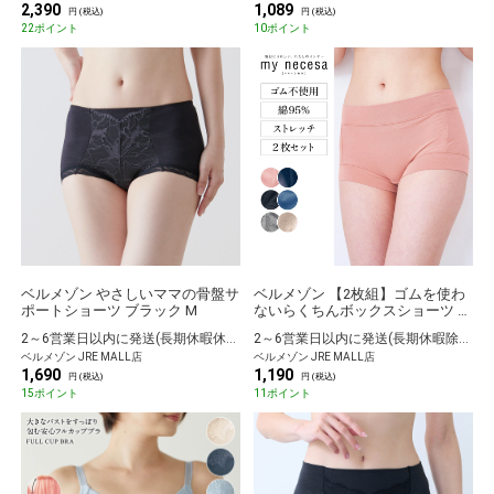
2,390
1,089
円 (税込)
円 (税込)
22ポイント
10ポイント
ベルメゾン やさしいママの骨盤サ
ベルメゾン 【2枚組】ゴムを使わ
ポートショーツ ブラック M
ないらくちんボックスショーツ 杢
グレー＆杢ベージュ S
2～6営業日以内に発送(長期休暇休暇除く)
2～6営業日以内に発送(長期休暇除く)
ベルメゾン JRE MALL店
ベルメゾン JRE MALL店
1,690
1,190
円 (税込)
円 (税込)
15ポイント
11ポイント