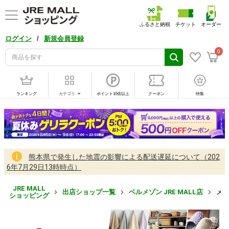
ふるさと納税
チケット
オーダー
/
ログイン
新規会員登録
0
ランキング
カテゴリ
ポイント10倍以上
クーポン
特集
熊本県で発生した地震の影響による配送遅延について（202
6年7月29日13時時点）
JRE MALL
出店ショップ一覧
ベルメゾン JRE MALL店
メ
ショッピング