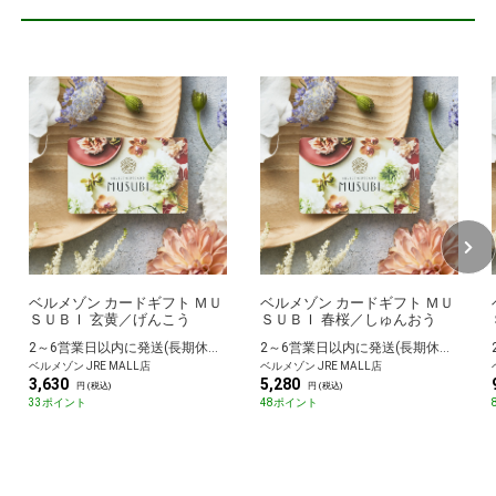
ベルメゾン カードギフト ＭＵ
ベルメゾン カードギフト ＭＵ
ＳＵＢＩ 玄黄／げんこう
ＳＵＢＩ 春桜／しゅんおう
2～6営業日以内に発送(長期休暇除く)
2～6営業日以内に発送(長期休暇除く)
ベルメゾン JRE MALL店
ベルメゾン JRE MALL店
3,630
5,280
円 (税込)
円 (税込)
33ポイント
48ポイント