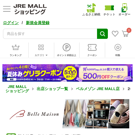
ふるさと納税
チケット
オーダー
/
ログイン
新規会員登録
0
ランキング
カテゴリ
ポイント10倍以上
クーポン
特集
JRE MALL
出店ショップ一覧
ベルメゾン JRE MALL店
20
ショッピング