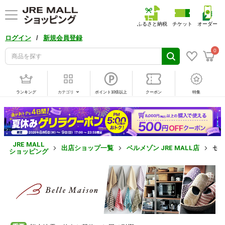
ふるさと納税
チケット
オーダー
/
ログイン
新規会員登録
0
ランキング
カテゴリ
ポイント10倍以上
クーポン
特集
JRE MALL
出店ショップ一覧
ベルメゾン JRE MALL店
セー
ショッピング