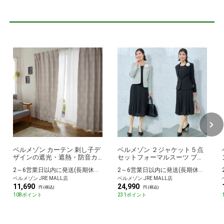
ベルメゾン カーテン 刺し子デ
ベルメゾン ２ジャケット５点
ザインの遮光・遮熱・防音カ
セットフォーマルスーツ ブラ
ーテン ブルー 約100×90(2枚)
ック 7AR
2～6営業日以内に発送(長期休暇除く)
2～6営業日以内に発送(長期休暇除く)
ベルメゾン JRE MALL店
ベルメゾン JRE MALL店
11,690
24,990
円 (税込)
円 (税込)
108ポイント
231ポイント