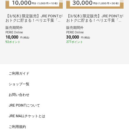
【3/5(木) 限定販売】JRE POINTが
【3/5(木) 限定販売】JRE POINTが
おトクに貯まる！ペリエ千葉「共
おトクに貯まる！ペリエ千葉「共
通チケット(対象ショップ限定)」
通チケット(対象ショップ限定)」
販売期間外
販売期間外
店頭専用電子チケット(10,000円)
店頭専用電子チケット(30,000円)
PERIE Online
PERIE Online
10,000
30,000
円 (税込)
円 (税込)
92ポイント
277ポイント
ご利用ガイド
ショップ一覧
お問い合わせ
JRE POINTについて
JRE MALLチケットとは
ご利用規約