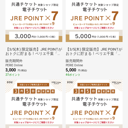
【3/5(木) 限定販売】JRE POINTが
【3/5(木) 限定販売】JRE POINTが
おトクに貯まる！ペリエ千葉「共
おトクに貯まる！ペリエ千葉「共
通チケット(対象ショップ限定)」
通チケット(対象ショップ限定)」
販売期間外
販売期間外
店頭専用電子チケット(3,000円)
店頭専用電子チケット(5,000円)
PERIE Online
PERIE Online
3,000
5,000
円 (税込)
円 (税込)
27ポイント
46ポイント