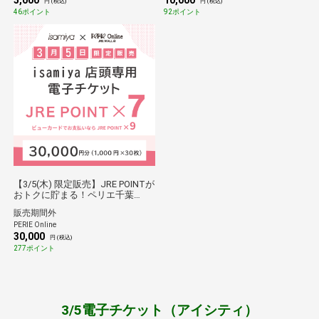
5,000
10,000
円 (税込)
円 (税込)
46ポイント
92ポイント
【3/5(木) 限定販売】JRE POINTが
おトクに貯まる！ペリエ千葉
「isamiya」店頭専用電子チケッ
販売期間外
ト(30,000円)
PERIE Online
30,000
円 (税込)
277ポイント
3/5電子チケット（アイシティ）