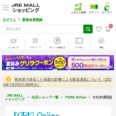
ふるさと納税
チケット
オーダー
/
ログイン
新規会員登録
0
ランキング
カテゴリ
ポイント10倍以上
クーポン
特集
熊本県で発生した地震の影響による配送遅延について（202
6年7月29日13時時点）
JRE MALL
出店ショップ一覧
PERIE Online
3/5(木)限
ショッピング