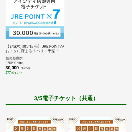
【3/5(木) 限定販売】JRE POINTが
おトクに貯まる！ペリエ千葉「ア
イシティ」店頭専用電子チケット
販売期間外
(30,000円)
PERIE Online
30,000
円 (税込)
277ポイント
3/5電子チケット（共通）