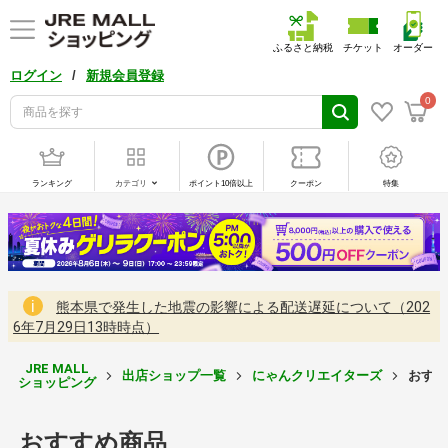
ふるさと納税
チケット
オーダー
/
ログイン
新規会員登録
0
ランキング
カテゴリ
ポイント10倍以上
クーポン
特集
熊本県で発生した地震の影響による配送遅延について（202
6年7月29日13時時点）
JRE MALL
出店ショップ一覧
にゃんクリエイターズ
おすす
ショッピング
おすすめ商品