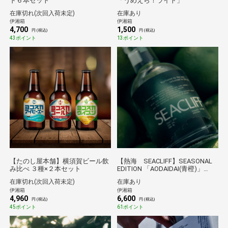
ド６本セット
「うめえら！ライト」
在庫切れ(次回入荷未定)
在庫あり
伊湘箱
伊湘箱
4,700
1,500
円 (税込)
円 (税込)
43ポイント
13ポイント
【たのし屋本舗】横須賀ビール飲
【熱海 SEACLIFF】SEASONAL
み比べ ３種×２本セット
EDITION 「AODAIDAI(青橙)」
500ml
在庫切れ(次回入荷未定)
在庫あり
伊湘箱
伊湘箱
4,960
6,600
円 (税込)
円 (税込)
45ポイント
61ポイント