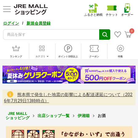
ふるさと納税
チケット
オーダー
/
ログイン
新規会員登録
0
ランキング
カテゴリ
ポイント10倍以上
クーポン
特集
熊本県で発生した地震の影響による配送遅延について（202
6年7月29日13時時点）
JRE MALL
出店ショップ一覧
伊湘箱
お酒
ショッピング