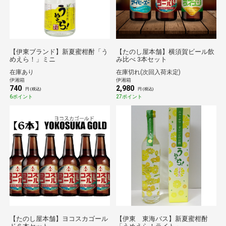
【伊東ブランド】新夏蜜柑酎「う
【たのし屋本舗】横須賀ビール飲
めえら！」ミニ
み比べ 3本セット
在庫あり
在庫切れ(次回入荷未定)
伊湘箱
伊湘箱
740
2,980
円 (税込)
円 (税込)
6ポイント
27ポイント
【たのし屋本舗】ヨコスカゴール
【伊東 東海バス】新夏蜜柑酎