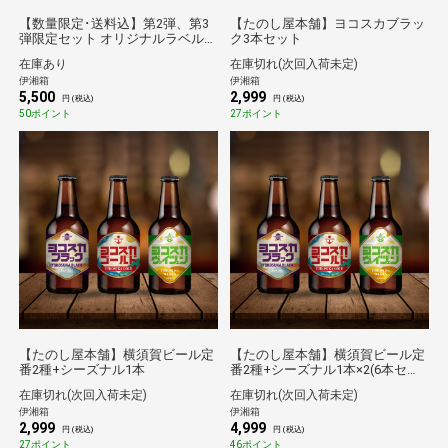
【数量限定･送料込】第2弾、第3
【たのし屋本舗】ヨコスカブラッ
弾限定セット オリジナルラベル日
ク3本セット
本酒缶（計6本）
在庫あり
在庫切れ(次回入荷未定)
伊湘箱
伊湘箱
5,500
2,999
円 (税込)
円 (税込)
50ポイント
27ポイント
【たのし屋本舗】横須賀ビール定
【たのし屋本舗】横須賀ビール定
番2種+シーズナル1本
番2種+シーズナル1本×2(6本セッ
ト)
在庫切れ(次回入荷未定)
在庫切れ(次回入荷未定)
伊湘箱
伊湘箱
2,999
4,999
円 (税込)
円 (税込)
27ポイント
46ポイント