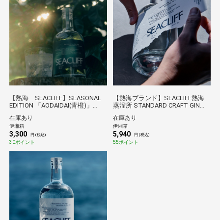
【熱海 SEACLIFF】SEASONAL
【熱海ブランド】SEACLIFF熱海
EDITION 「AODAIDAI(青橙)」
蒸溜所 STANDARD CRAFT GIN
200ml
500ml
在庫あり
在庫あり
伊湘箱
伊湘箱
3,300
5,940
円 (税込)
円 (税込)
30ポイント
55ポイント