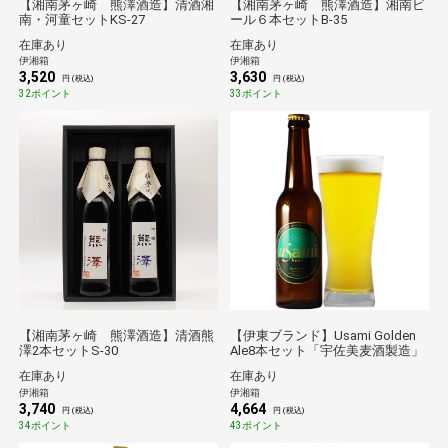
【湘南茅ヶ崎 熊澤酒造】清酒湘
【湘南茅ヶ崎 熊澤酒造】湘南ビ
南・河童セットKS-27
ール６本セットB-35
在庫あり
在庫あり
伊湘箱
伊湘箱
3,520
3,630
円 (税込)
円 (税込)
32ポイント
33ポイント
【湘南茅ヶ崎 熊澤酒造】清酒熊
【伊東ブランド】Usami Golden
澤2本セットS-30
Ale8本セット「宇佐美麦酒製造」
在庫あり
在庫あり
伊湘箱
伊湘箱
3,740
4,664
円 (税込)
円 (税込)
34ポイント
43ポイント