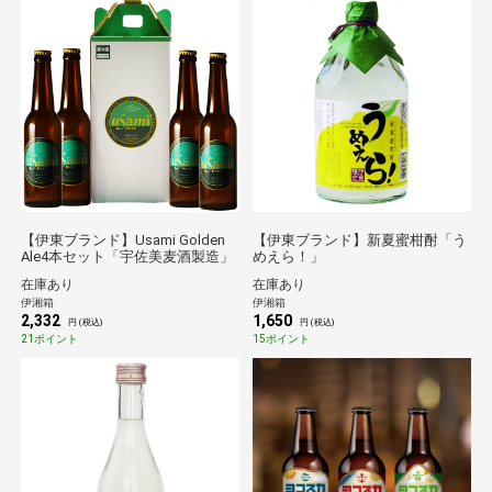
【伊東ブランド】Usami Golden
【伊東ブランド】新夏蜜柑酎「う
Ale4本セット「宇佐美麦酒製造」
めえら！」
在庫あり
在庫あり
伊湘箱
伊湘箱
2,332
1,650
円 (税込)
円 (税込)
21ポイント
15ポイント