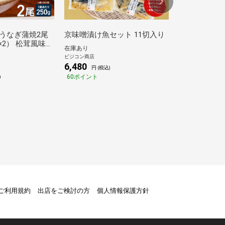
 うなぎ蒲焼2尾
京味噌漬け魚セット 11切入り
まるとっと 
 ×2） 松茸風味の
物 5枚入り
在庫あり
ビジコン商店
在庫あり
6,480
ビジコン商店
円 (税込)
3,078
60ポイント
)
円 (税込)
28ポイント
トご利用規約
出店をご検討の方
個人情報保護方針