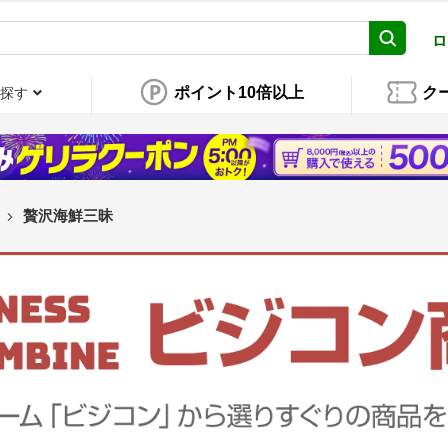
ロ
ポイント10倍以上
ク
探す
贅沢海鮮三昧