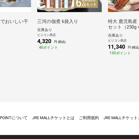
までおいしい干
三河の佃煮 6袋入り
特大 鹿児島産
セット（250g
在庫あり
お吸い物4袋付
ビジコン商店
在庫あり
4,320
ビジコン商店
円 (税込)
11,340
40ポイント
円 (税込
105ポイント
E POINTについて
JRE MALLチケットとは
ご利用規約
JRE MALLチケッ