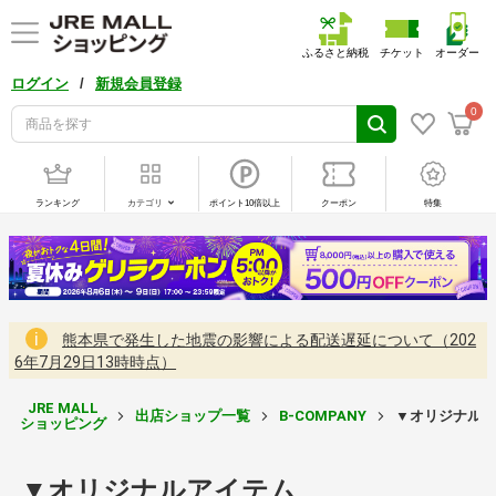
ふるさと納税
チケット
オーダー
/
ログイン
新規会員登録
0
ランキング
カテゴリ
ポイント10倍以上
クーポン
特集
熊本県で発生した地震の影響による配送遅延について（202
6年7月29日13時時点）
JRE MALL
出店ショップ一覧
B-COMPANY
▼オリジナルア
ショッピング
▼オリジナルアイテム